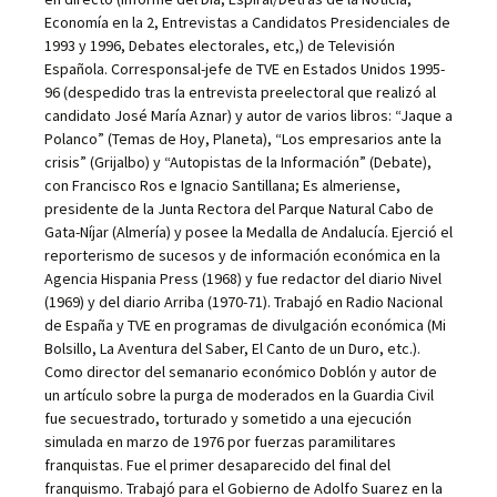
Economía en la 2, Entrevistas a Candidatos Presidenciales de
1993 y 1996, Debates electorales, etc,) de Televisión
Española. Corresponsal-jefe de TVE en Estados Unidos 1995-
96 (despedido tras la entrevista preelectoral que realizó al
candidato José María Aznar) y autor de varios libros: “Jaque a
Polanco” (Temas de Hoy, Planeta), “Los empresarios ante la
crisis” (Grijalbo) y “Autopistas de la Información” (Debate),
con Francisco Ros e Ignacio Santillana; Es almeriense,
presidente de la Junta Rectora del Parque Natural Cabo de
Gata-Níjar (Almería) y posee la Medalla de Andalucía. Ejerció el
reporterismo de sucesos y de información económica en la
Agencia Hispania Press (1968) y fue redactor del diario Nivel
(1969) y del diario Arriba (1970-71). Trabajó en Radio Nacional
de España y TVE en programas de divulgación económica (Mi
Bolsillo, La Aventura del Saber, El Canto de un Duro, etc.).
Como director del semanario económico Doblón y autor de
un artículo sobre la purga de moderados en la Guardia Civil
fue secuestrado, torturado y sometido a una ejecución
simulada en marzo de 1976 por fuerzas paramilitares
franquistas. Fue el primer desaparecido del final del
franquismo. Trabajó para el Gobierno de Adolfo Suarez en la