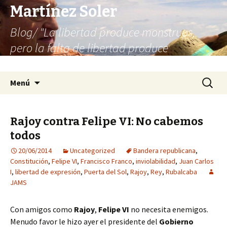
Martínez Soler
Blog/ "La libertad produce monstruos,
pero la falta de libertad produce
infinitamente más monstruos"
Saltar
Buscar:
Menú
al
contenido
Rajoy contra Felipe VI: No cabemos
todos
20/06/2014
Uncategorized
Bandera republicana
,
Constitución
,
Felipe VI
,
Francisco Franco
,
inviolabilidad
,
Juan Carlos
I
,
libertad de expresión
,
Puerta del Sol
,
Rajoy
,
Rey
,
Rubalcaba
JAMS
Con amigos como
Rajoy
,
Felipe VI
no necesita enemigos.
Menudo favor le hizo ayer el presidente del
Gobierno