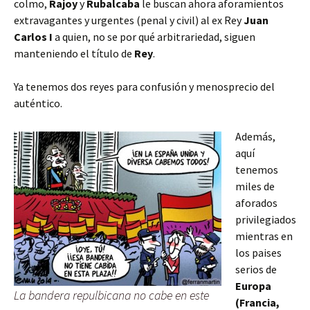
colmo,
Rajoy
y
Rubalcaba
le buscan ahora aforamientos
extravagantes y urgentes (penal y civil) al ex Rey
Juan
Carlos I
a quien, no se por qué arbitrariedad, siguen
manteniendo el título de
Rey
.
Ya tenemos dos reyes para confusión y menosprecio del
auténtico.
Además,
aquí
tenemos
miles de
aforados
privilegiados
mientras en
los paises
serios de
Europa
La bandera repulbicana no cabe en este
(Francia,