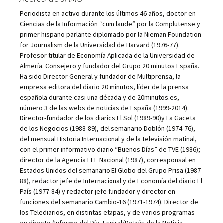
Periodista en activo durante los últimos 46 años, doctor en
Ciencias de la Información “cum laude” por la Complutense y
primer hispano parlante diplomado por la Nieman Foundation
for Journalism de la Universidad de Harvard (1976-77).
Profesor titular de Economía Aplicada de la Universidad de
Almería. Consejero y fundador del Grupo 20 minutos España.
Ha sido Director General y fundador de Multiprensa, la
empresa editora del diario 20 minutos, líder de la prensa
española durante casi una década y de 20minutos.es,
número 3 de las webs de noticias de España (1999-2014).
Director-fundador de los diarios El Sol (1989-90)y La Gaceta
de los Negocios (1988-89), del semanario Doblón (1974-76),
del mensual Historia Internacional y de la televisión matinal,
con el primer informativo diario “Buenos Días” de TVE (1986);
director de la Agencia EFE Nacional (1987), corresponsal en
Estados Unidos del semanario El Globo del Grupo Prisa (1987-
88), redactor jefe de Internacional y de Economía del diario El
País (1977-84) y redactor jefe fundador y director en
funciones del semanario Cambio-16 (1971-1974). Director de
los Telediarios, en distintas etapas, y de varios programas
en directo (Informe del Día, Espiral/Detrás de la Noticia,