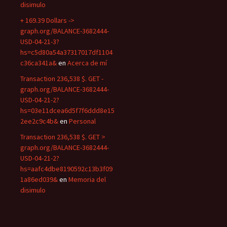
disimulo
+ 169.39 Dollars ->
graph.org/BALANCE-3682444-
USD-04-21-3?
hs=c5d80a54a37317017df1104
c36ca341a&
en
Acerca de mí
Transaction 236,538 $. GET -
graph.org/BALANCE-3682444-
USD-04-21-2?
hs=03e11dcea6d5f7f6ddd8e15
2ee2c9c4b&
en
Personal
Transaction 236,538 $. GET >
graph.org/BALANCE-3682444-
USD-04-21-2?
hs=aafc4dbe8190592c13b3f09
1a86ed039&
en
Memoria del
disimulo