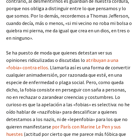
contrario, al desmentirnos es guardián de nuestra cordura,
porque nos obliga a distinguir entre lo que pensamos y lo
que somos. Por lo demás, recordemos a Thomas Jefferson,
cuando decía, más o menos, «si mi vecino no roba mi bolsa o
quiebra mi pierna, me da igual que crea en un dios, en tres o
en ninguno».
Se ha puesto de moda que quienes detestan ver sus
opiniones ridiculizadas o discutidas lo
atribuyan a una
«fobia» contra ellos
. Llamarla así es una forma de convertir
cualquier animadversión, por razonada que esté, en una
especie de enfermedad o plaga social. Pero, como queda
dicho, la fobia consiste en perseguir con saña a personas,
no en rechazar o zarandear creencias y costumbres. Lo
curioso es que la apelación a las «fobias» es selectiva: no he
oído hablar de «nazifobia» para descalificar a quienes
detestamos a los nazis, ni de «lepenfobia» para los que no
quieren manifestarse
por París con Marine Le Pen y sus
huestes
(actitud por cierto que me parece más fóbica que