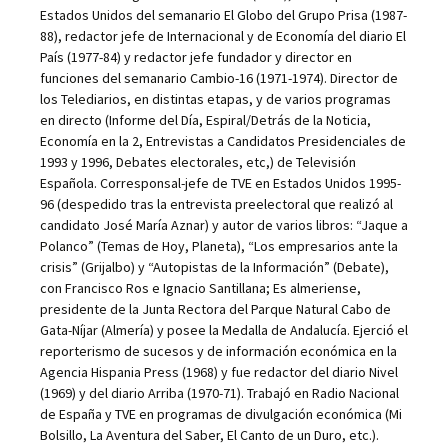
Estados Unidos del semanario El Globo del Grupo Prisa (1987-
88), redactor jefe de Internacional y de Economía del diario El
País (1977-84) y redactor jefe fundador y director en
funciones del semanario Cambio-16 (1971-1974). Director de
los Telediarios, en distintas etapas, y de varios programas
en directo (Informe del Día, Espiral/Detrás de la Noticia,
Economía en la 2, Entrevistas a Candidatos Presidenciales de
1993 y 1996, Debates electorales, etc,) de Televisión
Española. Corresponsal-jefe de TVE en Estados Unidos 1995-
96 (despedido tras la entrevista preelectoral que realizó al
candidato José María Aznar) y autor de varios libros: “Jaque a
Polanco” (Temas de Hoy, Planeta), “Los empresarios ante la
crisis” (Grijalbo) y “Autopistas de la Información” (Debate),
con Francisco Ros e Ignacio Santillana; Es almeriense,
presidente de la Junta Rectora del Parque Natural Cabo de
Gata-Níjar (Almería) y posee la Medalla de Andalucía. Ejerció el
reporterismo de sucesos y de información económica en la
Agencia Hispania Press (1968) y fue redactor del diario Nivel
(1969) y del diario Arriba (1970-71). Trabajó en Radio Nacional
de España y TVE en programas de divulgación económica (Mi
Bolsillo, La Aventura del Saber, El Canto de un Duro, etc.).