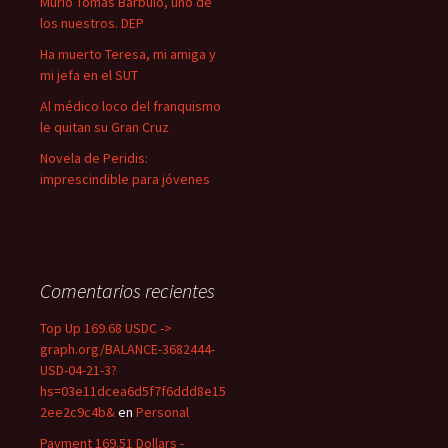
Murió Tomás Bárbulo, uno de
los nuestros. DEP
Ha muerto Teresa, mi amiga y
mi jefa en el SUT
Al médico loco del franquismo
le quitan su Gran Cruz
Novela de Peridis:
imprescindible para jóvenes
Comentarios recientes
Top Up 169.68 USDC ->
graph.org/BALANCE-3682444-
USD-04-21-3?
hs=03e11dcea6d5f7f6ddd8e15
2ee2c9c4b&
en
Personal
Payment 169.51 Dollars -