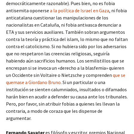
democráticamente razonable). Pues bien, no es fobia
antisemita oponerse
a la política de Israel en Gaza
, ni fobia
anticatalana cuestionar las manipulaciones de los
nacionalistas en Cataluña, ni fobia antivasca denunciar a
ETA y sus servicios auxiliares. También sobran argumentos
contra la teoría y práctica del islam, lo mismo que no faltan
contra el catolicismo. Si no hubiera sido por los adversarios
que no respetaron las creencias religiosas, seguiría
habiendo aún sacrificios humanos. Los semilistillos que se
encrespan si se invoca un «derecho a la blasfemia» quieren
un Occidente sin Voltaire o Nietzsche y comprenden
que se
quemase a Giordano Bruno
. Si un particular o una
institución se sienten calumniados, insultados o difamados
harán bien en acudir a defender su causa ante los tribunales.
Pero, por favor, sin atribuir fobias a quienes les llevan la
contraria, a modo de coraza que les dispense de
argumentar.
Fernando Savater
es filósofo y escritor. premios Nacional