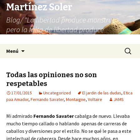
Martínez Soler
Blog/ "La libertad produce monstruos,
pero la falta de libertad produce
infinitamente más monstruos"
Saltar
Buscar:
Menú
al
contenido
Todas las opiniones no son
respetables
17/01/2015
Uncategorized
El jardin de las dudas
,
Etica
paa Amador
,
Fernando Savater
,
Montaigne
,
Voltaire
JAMS
Mi admirado
Fernando Savater
cabalga de nuevo. Llevaba
mucho tiempo callado o hablando apenas de carreras de
caballos y diversiones por el estilo. No se qué le pasa a este
intelectual de cabecera. Desde hace muchos años, en