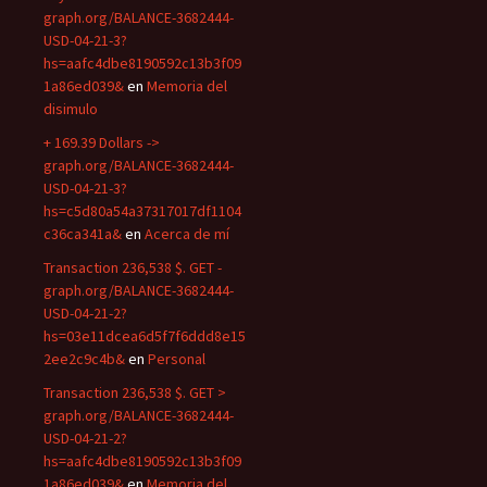
graph.org/BALANCE-3682444-
USD-04-21-3?
hs=aafc4dbe8190592c13b3f09
1a86ed039&
en
Memoria del
disimulo
+ 169.39 Dollars ->
graph.org/BALANCE-3682444-
USD-04-21-3?
hs=c5d80a54a37317017df1104
c36ca341a&
en
Acerca de mí
Transaction 236,538 $. GET -
graph.org/BALANCE-3682444-
USD-04-21-2?
hs=03e11dcea6d5f7f6ddd8e15
2ee2c9c4b&
en
Personal
Transaction 236,538 $. GET >
graph.org/BALANCE-3682444-
USD-04-21-2?
hs=aafc4dbe8190592c13b3f09
1a86ed039&
en
Memoria del