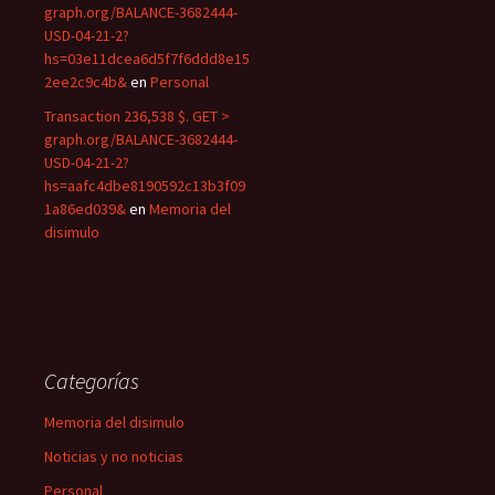
graph.org/BALANCE-3682444-
USD-04-21-2?
hs=03e11dcea6d5f7f6ddd8e15
2ee2c9c4b&
en
Personal
Transaction 236,538 $. GET >
graph.org/BALANCE-3682444-
USD-04-21-2?
hs=aafc4dbe8190592c13b3f09
1a86ed039&
en
Memoria del
disimulo
Categorías
Memoria del disimulo
Noticias y no noticias
Personal