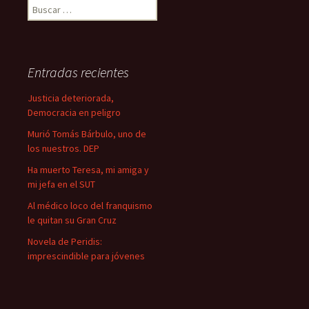
B
u
s
c
a
Entradas recientes
r
:
Justicia deteriorada,
Democracia en peligro
Murió Tomás Bárbulo, uno de
los nuestros. DEP
Ha muerto Teresa, mi amiga y
mi jefa en el SUT
Al médico loco del franquismo
le quitan su Gran Cruz
Novela de Peridis:
imprescindible para jóvenes