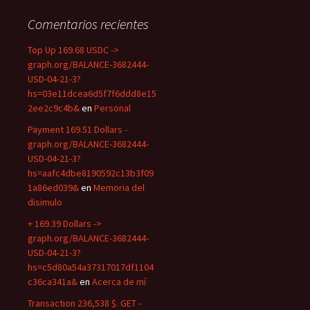
Comentarios recientes
Top Up 169.68 USDC ->
graph.org/BALANCE-3682444-
USD-04-21-3?
hs=03e11dcea6d5f7f6ddd8e15
2ee2c9c4b&
en
Personal
Payment 169.51 Dollars -
graph.org/BALANCE-3682444-
USD-04-21-3?
hs=aafc4dbe8190592c13b3f09
1a86ed039&
en
Memoria del
disimulo
+ 169.39 Dollars ->
graph.org/BALANCE-3682444-
USD-04-21-3?
hs=c5d80a54a37317017df1104
c36ca341a&
en
Acerca de mí
Transaction 236,538 $. GET -