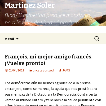
Martínez Soler
Blog/ "La libertad produce monstruos,
pero la falta de libertad produce
infinitamente más monstruos"
Saltar
Buscar:
Menú
al
contenido
François, mi mejor amigo francés.
¡Vuelve pronto!
01/04/2023
Uncategorized
JAMS
Los demócratas aún no hemos agradecido a la prensa
extranjera, como se merece, la ayuda que nos prestó para
pasar en paz de la Dictadura a la Democracia. Contaron la
verdad al mundo entero y tenemos esa deuda pendiente con
ellos. Hoy pude mostrar mi gratitud personal a François