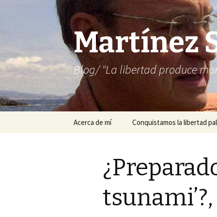
Martínez 
Blog/ "La libertad produce mon
Saltar
Acerca de mí
Conquistamos la libertad pal
al
contenido
¿Preparado
tsunami’?, 