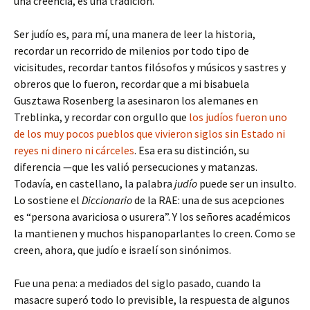
una creencia, es una tradición.
Ser judío es, para mí, una manera de leer la historia,
recordar un recorrido de milenios por todo tipo de
vicisitudes, recordar tantos filósofos y músicos y sastres y
obreros que lo fueron, recordar que a mi bisabuela
Gusztawa Rosenberg la asesinaron los alemanes en
Treblinka, y recordar con orgullo que
los judíos fueron uno
de los muy pocos pueblos que vivieron siglos sin Estado ni
reyes ni dinero ni cárceles
. Esa era su distinción, su
diferencia —que les valió persecuciones y matanzas.
Todavía, en castellano, la palabra
judío
puede ser un insulto.
Lo sostiene el
Diccionario
de la RAE: una de sus acepciones
es “persona avariciosa o usurera”. Y los señores académicos
la mantienen y muchos hispanoparlantes lo creen. Como se
creen, ahora, que judío e israelí son sinónimos.
Fue una pena: a mediados del siglo pasado, cuando la
masacre superó todo lo previsible, la respuesta de algunos