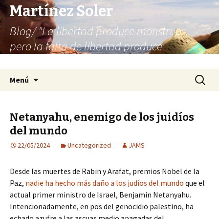
Martínez Soler
Blog/ "La libertad produce monstruos,
pero la falta de libertad produce
infinitamente más monstruos"
Saltar
Buscar:
Menú
al
contenido
Netanyahu, enemigo de los juidíos
del mundo
22/05/2024
Uncategorized
JAMS
Desde las muertes de Rabin y Arafat, premios Nobel de la
Paz,
nadie ha hecho más daño a los judíos del mundo
que el
actual primer ministro de Israel, Benjamin Netanyahu.
Intencionadamente, en pos del genocidio palestino, ha
echado azufre a las ascuas medio apagadas del