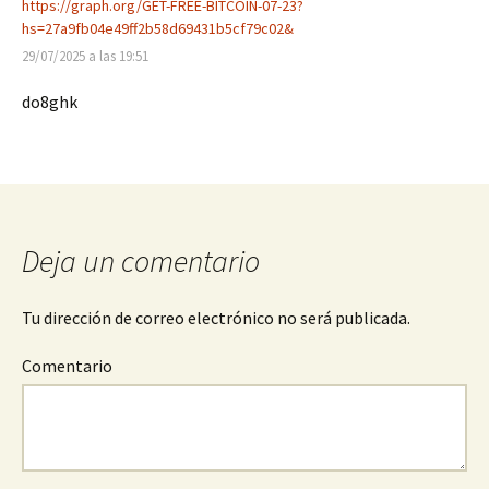
https://graph.org/GET-FREE-BITCOIN-07-23?
hs=27a9fb04e49ff2b58d69431b5cf79c02&
29/07/2025 a las 19:51
do8ghk
Deja un comentario
Tu dirección de correo electrónico no será publicada.
Comentario