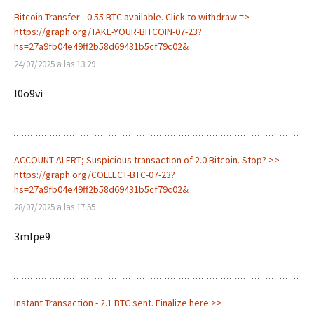
Bitcoin Transfer - 0.55 BTC available. Click to withdraw =>
https://graph.org/TAKE-YOUR-BITCOIN-07-23?
hs=27a9fb04e49ff2b58d69431b5cf79c02&
24/07/2025 a las 13:29
l0o9vi
ACCOUNT ALERT; Suspicious transaction of 2.0 Bitcoin. Stop? >>
https://graph.org/COLLECT-BTC-07-23?
hs=27a9fb04e49ff2b58d69431b5cf79c02&
28/07/2025 a las 17:55
3mlpe9
Instant Transaction - 2.1 BTC sent. Finalize here >>