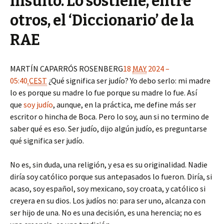
insulto. Lo sostiene, entre
otros, el ‘Diccionario’ de la
RAE
MARTÍN CAPARRÓS ROSENBERG
18
MAY
2024 –
05:40
CEST
¿Qué significa ser judío? Yo debo serlo: mi madre
lo es porque su madre lo fue porque su madre lo fue. Así
que
soy judío
, aunque, en la práctica, me define más ser
escritor o hincha de Boca. Pero lo soy, aun si no termino de
saber qué es eso. Ser judío, dijo algún judío, es preguntarse
qué significa ser judío.
No es, sin duda, una religión, y esa es su originalidad. Nadie
diría soy católico porque sus antepasados lo fueron. Diría, si
acaso, soy español, soy mexicano, soy croata, y católico si
creyera en su dios. Los judíos no: para ser uno, alcanza con
ser hijo de una. No es una decisión, es una herencia; no es