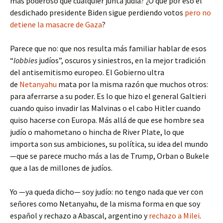
más poderoso que cualquier junta judía? ¿O que por eso el
desdichado presidente Biden sigue perdiendo votos
pero no
detiene la masacre de Gaza
?
Parece que no: que nos resulta más familiar hablar de esos
“
lobbies
judíos”, oscuros y siniestros, en la mejor tradición
del antisemitismo europeo. El Gobierno ultra
de
Netanyahu
mata por la misma razón que muchos otros:
para aferrarse a su poder. Es lo que hizo el general Galtieri
cuando quiso invadir las Malvinas o el cabo Hitler cuando
quiso hacerse con Europa. Más allá de que ese hombre sea
judío o mahometano o hincha de River Plate, lo que
importa son sus ambiciones, su política, su idea del mundo
—que se parece mucho más a las de Trump, Orban o Bukele
que a las de millones de judíos.
Yo —ya queda dicho— soy judío: no tengo nada que ver con
señores como Netanyahu, de la misma forma en que soy
español y rechazo a Abascal, argentino y
rechazo a Milei
.