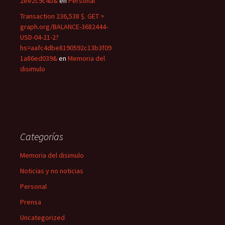
2ee2c9c4b&
en
Personal
Transaction 236,538 $. GET >
graph.org/BALANCE-3682444-
USD-04-21-2?
hs=aafc4dbe8190592c13b3f09
1a86ed039&
en
Memoria del
disimulo
Categorías
Memoria del disimulo
Noticias y no noticias
Personal
Prensa
Uncategorized