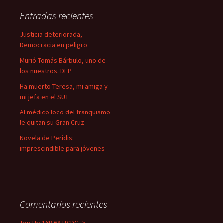
a
Entradas recientes
r
:
Justicia deteriorada,
Democracia en peligro
Murió Tomás Bárbulo, uno de
los nuestros. DEP
Ha muerto Teresa, mi amiga y
mi jefa en el SUT
Al médico loco del franquismo
le quitan su Gran Cruz
Novela de Peridis:
imprescindible para jóvenes
Comentarios recientes
Top Up 169.68 USDC ->