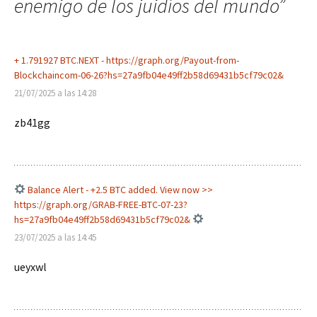
enemigo de los juidíos del mundo
”
entradas
+ 1.791927 BTC.NEXT - https://graph.org/Payout-from-
Blockchaincom-06-26?hs=27a9fb04e49ff2b58d69431b5cf79c02&
21/07/2025 a las 14:28
zb41gg
Balance Alert - +2.5 BTC added. View now >>
https://graph.org/GRAB-FREE-BTC-07-23?
hs=27a9fb04e49ff2b58d69431b5cf79c02&
23/07/2025 a las 14:45
ueyxwl