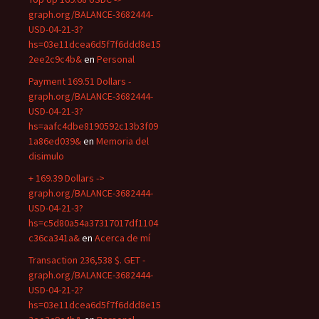
graph.org/BALANCE-3682444-
USD-04-21-3?
hs=03e11dcea6d5f7f6ddd8e15
2ee2c9c4b&
en
Personal
Payment 169.51 Dollars -
graph.org/BALANCE-3682444-
USD-04-21-3?
hs=aafc4dbe8190592c13b3f09
1a86ed039&
en
Memoria del
disimulo
+ 169.39 Dollars ->
graph.org/BALANCE-3682444-
USD-04-21-3?
hs=c5d80a54a37317017df1104
c36ca341a&
en
Acerca de mí
Transaction 236,538 $. GET -
graph.org/BALANCE-3682444-
USD-04-21-2?
hs=03e11dcea6d5f7f6ddd8e15