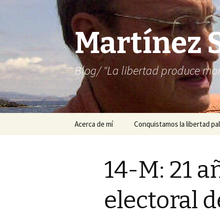
Martínez 
Blog/ "La libertad produce mon
Saltar
Acerca de mí
Conquistamos la libertad pal
al
contenido
14-M: 21 a
electoral d