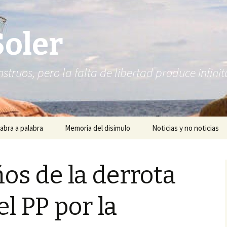
Soler
struos, pero la falta de libertad produce infi
abra a palabra
Memoria del disimulo
Noticias y no noticias
ños de la derrota
el PP por la