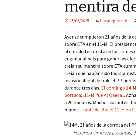
mentira d
15/03/2025
Uncategorized
Ayer se cumplieron 21 años de la d
sobre ETA en el 11-M. El president
atentado terrorista de los trenes 
engañar al país para ganar las ele
creían su mentira sobre ETA durante
creían que habían sido los islamist
invasión ilegal de Irak, el PP perd
durante tres días.
El domingo 14-M 
portada:»11-M: fue Al Qaeda»
. Azn
a 20 minutos. Muchos votantes llev
manos.
Hablé de ello el 11-M en C
Federico Jiménez Losantos, J