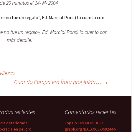
de 20 minutos el 14- M- 2004
e no fue un regalo», Ed. Marcial Pons) lo cuento con
más detalle.
vileza»
Cuando Europa era fruta prohibida…
→
radas recientes
Comentarios recientes
icia deteriorada,
Top Up 169.68 USDC ->
cracia en peligro
graph.org/BALANCE-3682444-