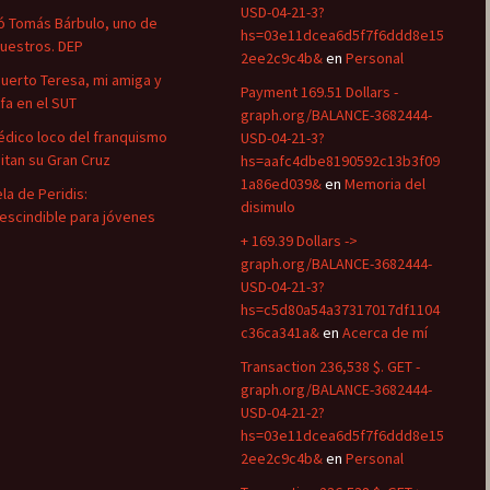
USD-04-21-3?
ó Tomás Bárbulo, uno de
hs=03e11dcea6d5f7f6ddd8e15
nuestros. DEP
2ee2c9c4b&
en
Personal
uerto Teresa, mi amiga y
Payment 169.51 Dollars -
efa en el SUT
graph.org/BALANCE-3682444-
édico loco del franquismo
USD-04-21-3?
uitan su Gran Cruz
hs=aafc4dbe8190592c13b3f09
1a86ed039&
en
Memoria del
la de Peridis:
disimulo
escindible para jóvenes
+ 169.39 Dollars ->
graph.org/BALANCE-3682444-
USD-04-21-3?
hs=c5d80a54a37317017df1104
c36ca341a&
en
Acerca de mí
Transaction 236,538 $. GET -
graph.org/BALANCE-3682444-
USD-04-21-2?
hs=03e11dcea6d5f7f6ddd8e15
2ee2c9c4b&
en
Personal