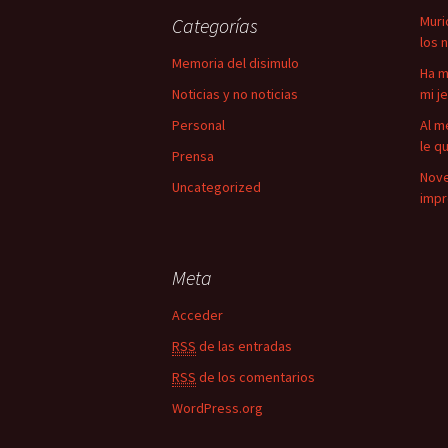
a
Muri
Categorías
r
los 
:
Memoria del disimulo
Ha m
Noticias y no noticias
mi j
Personal
Al m
le q
Prensa
Nove
Uncategorized
impr
Meta
Acceder
RSS
de las entradas
RSS
de los comentarios
WordPress.org