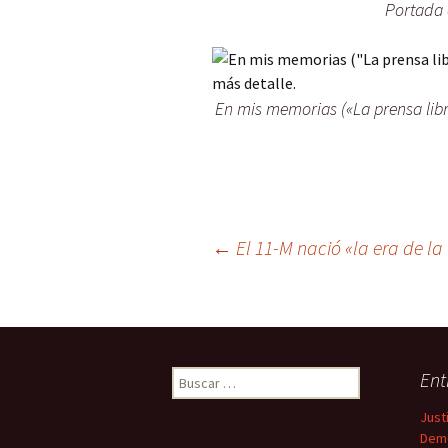
Portada 
En mis memorias («La prensa libr
←
El 11-M nació «la era de la 
Navegación
de
Ent
B
u
entradas
Just
s
Demo
c