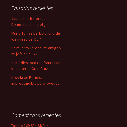
a
Entradas recientes
r
:
Justicia deteriorada,
Democracia en peligro
Murió Tomás Bárbulo, uno de
los nuestros. DEP
Ha muerto Teresa, mi amiga y
mi jefa en el SUT
Al médico loco del franquismo
le quitan su Gran Cruz
Novela de Peridis:
imprescindible para jóvenes
Comentarios recientes
Top Up 169.68 USDC ->