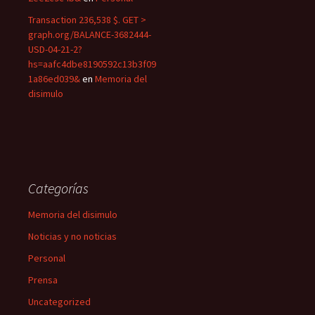
Transaction 236,538 $. GET >
graph.org/BALANCE-3682444-
USD-04-21-2?
hs=aafc4dbe8190592c13b3f09
1a86ed039&
en
Memoria del
disimulo
Categorías
Memoria del disimulo
Noticias y no noticias
Personal
Prensa
Uncategorized