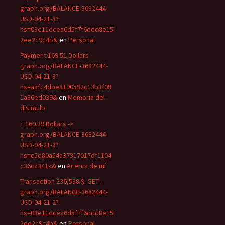
graph.org/BALANCE-3682444-
USD-04-21-3?
hs=03e11dcea6d5f7f6ddd8e15
2ee2c9c4b&
en
Personal
Payment 169.51 Dollars -
graph.org/BALANCE-3682444-
USD-04-21-3?
hs=aafc4dbe8190592c13b3f09
1a86ed039&
en
Memoria del
disimulo
+ 169.39 Dollars ->
graph.org/BALANCE-3682444-
USD-04-21-3?
hs=c5d80a54a37317017df1104
c36ca341a&
en
Acerca de mí
Transaction 236,538 $. GET -
graph.org/BALANCE-3682444-
USD-04-21-2?
hs=03e11dcea6d5f7f6ddd8e15
2ee2c9c4b&
en
Personal