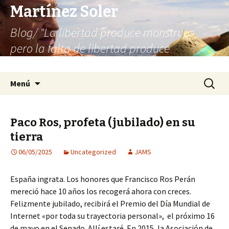
Martínez Soler
Blog/ "La libertad produce monstruos,
pero la falta de libertad produce
infinitamente más monstruos"
Saltar
Buscar:
Menú
al
contenido
Paco Ros, profeta (jubilado) en su
tierra
06/05/2025
Uncategorized
JAMS
España ingrata. Los honores que Francisco Ros Perán
mereció hace 10 años los recogerá ahora con creces.
Felizmente jubilado, recibirá el Premio del Día Mundial de
Internet «por toda su trayectoria personal», el próximo 16
de mayo en el Senado. Allí estaré. En 2015, la Asociación de