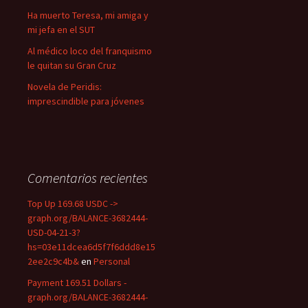
Ha muerto Teresa, mi amiga y
mi jefa en el SUT
Al médico loco del franquismo
le quitan su Gran Cruz
Novela de Peridis:
imprescindible para jóvenes
Comentarios recientes
Top Up 169.68 USDC ->
graph.org/BALANCE-3682444-
USD-04-21-3?
hs=03e11dcea6d5f7f6ddd8e15
2ee2c9c4b&
en
Personal
Payment 169.51 Dollars -
graph.org/BALANCE-3682444-