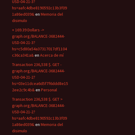
USD-04-21-3?
hs=aafc4dbe8190592c13b3f09
1a86ed039&
en
Memoria del
disimulo
+ 169.39 Dollars ->
graph.org/BALANCE-3682444-
USD-04-21-3?
hs=c5d80a54a37317017df1104
c36ca341a&
en
Acerca de mí
Transaction 236,538 $. GET -
graph.org/BALANCE-3682444-
USD-04-21-2?
hs=03e11dcea6d5f7f6ddd8e15
2ee2c9c4b&
en
Personal
Transaction 236,538 $. GET >
graph.org/BALANCE-3682444-
USD-04-21-2?
hs=aafc4dbe8190592c13b3f09
1a86ed039&
en
Memoria del
disimulo