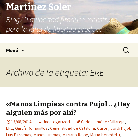
Martínez Soler
Blog/ "La libertad produce monstruos,
pero la falta de libertad produce
infinitamente más monstruos"
Saltar
Buscar:
Menú
al
contenido
Archivo de la etiqueta: ERE
«Manos Limpias» contra Pujol… ¿Hay
alguien más por ahí?
13/08/2014
Uncategorized
Carlos Jiménez Villarejo
,
ERE
,
García Romanillos
,
Generalidad de Cataluña
,
Gurtel
,
Jordi Pujol
,
Luis Bárcenas
,
Manos Limpias
,
Mariano Rajoy
,
Mario benedetti
,