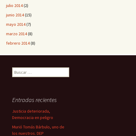
julio 2014
(2)
junio 2014
(15)
mayo 2014
(7)
marzo 2014
(8)
febrero 2014
(8)
B
u
s
c
a
Entradas recientes
r
:
Justicia deteriorada,
Democracia en peligro
Murió Tomás Bárbulo, uno de
los nuestros. DEP