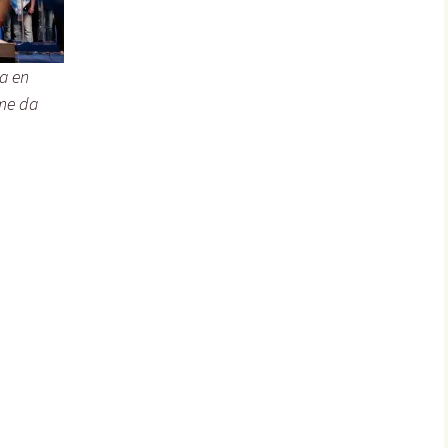
ia en
 me da