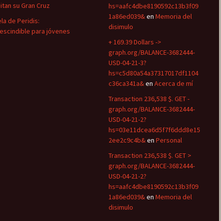
uitan su Gran Cruz
hs=aafc4dbe8190592c13b3f09
1a86ed039&
en
Memoria del
la de Peridis:
disimulo
escindible para jóvenes
+ 169.39 Dollars ->
graph.org/BALANCE-3682444-
USD-04-21-3?
hs=c5d80a54a37317017df1104
c36ca341a&
en
Acerca de mí
Transaction 236,538 $. GET -
graph.org/BALANCE-3682444-
USD-04-21-2?
hs=03e11dcea6d5f7f6ddd8e15
2ee2c9c4b&
en
Personal
Transaction 236,538 $. GET >
graph.org/BALANCE-3682444-
USD-04-21-2?
hs=aafc4dbe8190592c13b3f09
1a86ed039&
en
Memoria del
disimulo