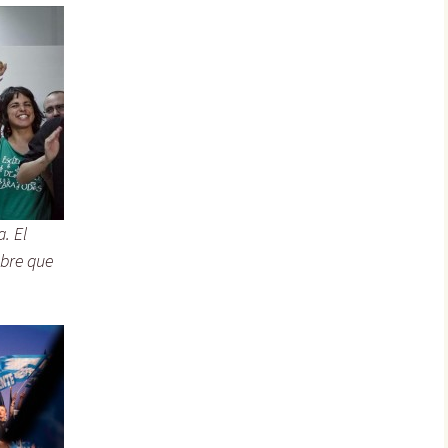
. El
mbre que