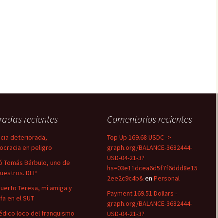
radas recientes
Comentarios recientes
icia deteriorada,
Top Up 169.68 USDC ->
cracia en peligro
graph.org/BALANCE-3682444-
USD-04-21-3?
ó Tomás Bárbulo, uno de
hs=03e11dcea6d5f7f6ddd8e15
nuestros. DEP
2ee2c9c4b&
en
Personal
uerto Teresa, mi amiga y
Payment 169.51 Dollars -
efa en el SUT
graph.org/BALANCE-3682444-
édico loco del franquismo
USD-04-21-3?