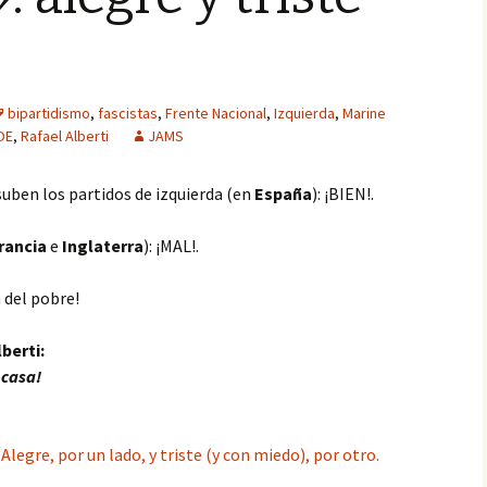
bipartidismo
,
fascistas
,
Frente Nacional
,
Izquierda
,
Marine
OE
,
Rafael Alberti
JAMS
suben los partidos de izquierda (en
España
): ¡BIEN!.
rancia
e
Inglaterra
): ¡MAL!.
a del pobre!
lberti:
 casa!
.
Alegre, por un lado, y triste (y con miedo), por otro.