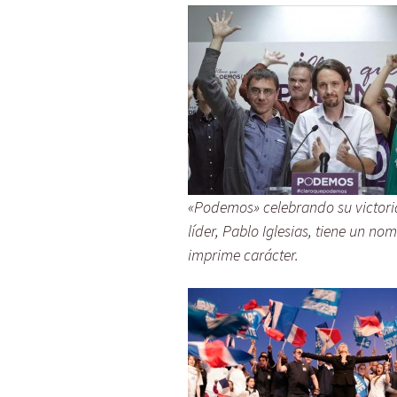
«Podemos» celebrando su victoria
líder, Pablo Iglesias, tiene un no
imprime carácter.