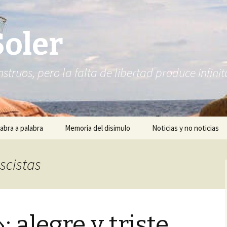
Soler
struos, pero la falta de libertad produce infi
abra a palabra
Memoria del disimulo
Noticias y no noticias
ascistas
: alegre y triste