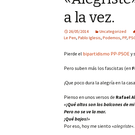
a la vez.
26/05/2014
Uncategorized
Le Pen
,
Pablo Iglesis
,
Podemos
,
PP
,
PS
Pierde el
bipartidismo PP-PSOE
y 
Pero suben más los fascistas (en
F
¡Que poco dura la alegría en la cas
Pienso en unos versos de
Rafael A
«¡Qué altos son los balcones de mi
Pero no se ve la mar.
¡Qué bajos!»
Por eso, hoy me siento «
alegriste
«