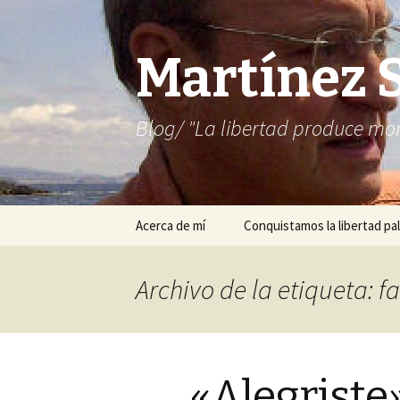
Martínez 
Blog/ "La libertad produce mon
Saltar
Acerca de mí
Conquistamos la libertad pal
al
contenido
Archivo de la etiqueta: f
«Alegriste»