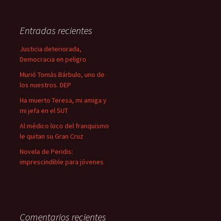
s
c
a
Entradas recientes
r
:
Justicia deteriorada,
Democracia en peligro
Murió Tomás Bárbulo, uno de
los nuestros. DEP
Ha muerto Teresa, mi amiga y
mi jefa en el SUT
Al médico loco del franquismo
le quitan su Gran Cruz
Novela de Peridis:
imprescindible para jóvenes
Comentarios recientes