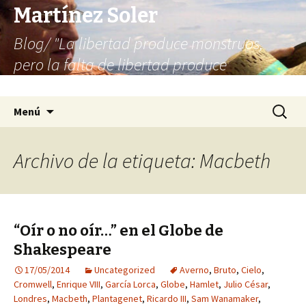
Martínez Soler
Blog/ "La libertad produce monstruos,
pero la falta de libertad produce
infinitamente más monstruos"
Saltar
Buscar:
Menú
al
contenido
Archivo de la etiqueta: Macbeth
“Oír o no oír…” en el Globe de
Shakespeare
17/05/2014
Uncategorized
Averno
,
Bruto
,
Cielo
,
Cromwell
,
Enrique VIII
,
García Lorca
,
Globe
,
Hamlet
,
Julio César
,
Londres
,
Macbeth
,
Plantagenet
,
Ricardo III
,
Sam Wanamaker
,