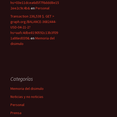
hs=03e11dcea6d5f7f6ddd8e15
2ee2c9c4b&
en
Personal
Transaction 236,538 $. GET >
graph.org/BALANCE-3682444-
USD-04-21-2?
hs=aafc4dbe8190592c13b3f09
1a86ed039&
en
Memoria del
disimulo
Categorías
Memoria del disimulo
Noticias y no noticias
Personal
Prensa