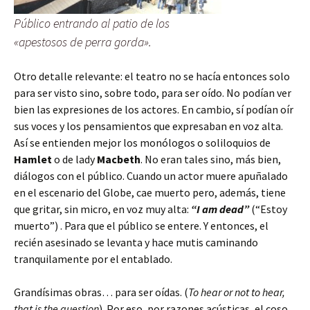
Público entrando al patio de los
«apestosos de perra gorda».
Otro detalle relevante: el teatro no se hacía entonces solo
para ser visto sino, sobre todo, para ser oído. No podían ver
bien las expresiones de los actores. En cambio, sí podían oír
sus voces y los pensamientos que expresaban en voz alta.
Así se entienden mejor los monólogos o soliloquios de
Hamlet
o de lady
Macbeth
. No eran tales sino, más bien,
diálogos con el público. Cuando un actor muere apuñalado
en el escenario del Globe, cae muerto pero, además, tiene
que gritar, sin micro, en voz muy alta:
“I am dead”
(“Estoy
muerto”) . Para que el público se entere. Y entonces, el
recién asesinado se levanta y hace mutis caminando
tranquilamente por el entablado.
Grandísimas obras… para ser oídas. (
To hear or not to hear,
that is the question
). Por eso, por razones acústicas, el coso