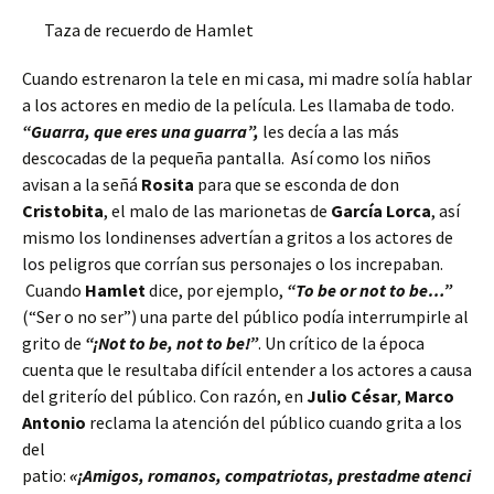
Taza de recuerdo de Hamlet
Cuando estrenaron la tele en mi casa, mi madre solía hablar
a los actores en medio de la película. Les llamaba de todo.
“Guarra, que eres una guarra”,
les decía a las más
descocadas de la pequeña pantalla. Así como los niños
avisan a la señá
Rosita
para que se esconda de don
Cristobita
, el malo de las marionetas de
García Lorca
, así
mismo los londinenses advertían a gritos a los actores de
los peligros que corrían sus personajes o los increpaban.
Cuando
Hamlet
dice, por ejemplo,
“To be or not to be…”
(“Ser o no ser”) una parte del público podía interrumpirle al
grito de
“¡Not to be, not to be!”
. Un crítico de la época
cuenta que le resultaba difícil entender a los actores a causa
del griterío del público. Con razón, en
Julio César
,
Marco
Antonio
reclama la atención del público cuando grita a los
del
patio:
«¡Amigos, romanos, compatriotas, prestadme atenci