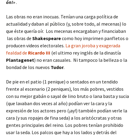
ón!»
.
Las obras no eran inocuas. Tenían una carga política de
actualidad y daban al público (y, sobre todo, al mecenas) lo
que éste quería oír. Los mecenas encargaban y financiaban
las obras de
Shakespeare
como hoy imprimen panfletos o
producen videos electorales.
La gran joroba y exagerada
fealdad de
Ricardo III
(el ultimo rey inglés de la dinastía
Plantagenet
) no eran casuales. Ni tampoco la belleza o la
bondad de los nuevos
Tudor
.
De pie en el patio (1 penique) o sentados en un tendido
frente al escenario (2 peniques), los más pobres, vestidos
con su mejor gabán o sayal de lino bruto o lana basta y sucia
(que lavaban dos veces al año) podían ver la cara y la
expresión de los actores pero (¡ay!) también podían verle la
cara (y sus ropajes de fina seda) a los aristócratas y otras
gentes principales del reino. Los pobres tenían prohibido
usar la seda. Los palcos que hay a los lados y detrás del