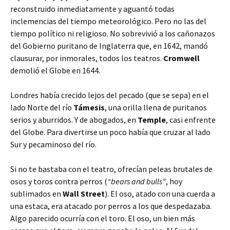
reconstruido inmediatamente y aguantó todas
inclemencias del tiempo meteorológico. Pero no las del
tiempo político ni religioso. No sobrevivió a los cañonazos
del Gobierno puritano de Inglaterra que, en 1642, mandó
clausurar, por inmorales, todos los teatros.
Cromwell
demolió el Globe en 1644.
Londres había crecido lejos del pecado (que se sepa) en el
lado Norte del río
Támesis
, una orilla llena de puritanos
serios y aburridos. Y de abogados, en
Temple
, casi enfrente
del Globe. Para divertirse un poco había que cruzar al lado
Sur y pecaminoso del río.
Si no te bastaba con el teatro, ofrecían peleas brutales de
osos y toros contra perros (
“bears and bulls”
, hoy
sublimados en
Wall Street
). El oso, atado con una cuerda a
una estaca, era atacado por perros a los que despedazaba.
Algo parecido ocurría con el toro. El oso, un bien más