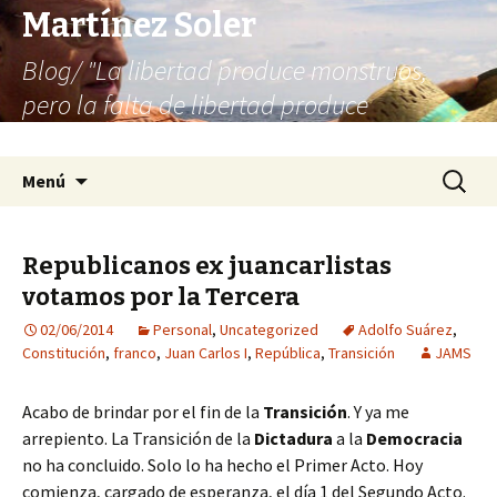
Martínez Soler
Blog/ "La libertad produce monstruos,
pero la falta de libertad produce
infinitamente más monstruos"
Saltar
Buscar:
Menú
al
contenido
Republicanos ex juancarlistas
votamos por la Tercera
02/06/2014
Personal
,
Uncategorized
Adolfo Suárez
,
Constitución
,
franco
,
Juan Carlos I
,
República
,
Transición
JAMS
Acabo de brindar por el fin de la
Transición
. Y ya me
arrepiento. La Transición de la
Dictadura
a la
Democracia
no ha concluido. Solo lo ha hecho el Primer Acto. Hoy
comienza, cargado de esperanza, el día 1 del Segundo Acto.