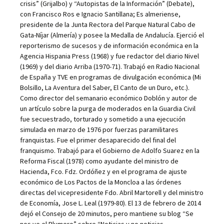
crisis” (Grijalbo) y “Autopistas de la Información” (Debate),
con Francisco Ros e Ignacio Santillana; Es almeriense,
presidente de la Junta Rectora del Parque Natural Cabo de
Gata-Níjar (Almería) y posee la Medalla de Andalucía. Ejerció el
reporterismo de sucesos y de información económica en la
Agencia Hispania Press (1968) y fue redactor del diario Nivel
(1969) y del diario Arriba (1970-71). Trabajó en Radio Nacional
de España y TVE en programas de divulgación económica (Mi
Bolsillo, La Aventura del Saber, El Canto de un Duro, etc.).
Como director del semanario económico Doblón y autor de
un artículo sobre la purga de moderados en la Guardia Civil
fue secuestrado, torturado y sometido a una ejecución
simulada en marzo de 1976 por fuerzas paramilitares
franquistas. Fue el primer desaparecido del final del
franquismo. Trabajó para el Gobierno de Adolfo Suarez en la
Reforma Fiscal (1978) como ayudante del ministro de
Hacienda, Fco. Fdz. Ordóñez y en el programa de ajuste
económico de Los Pactos de la Moncloa a las órdenes
directas del vicepresidente Fdo. Abril Martorell y del ministro
de Economía, Jose L. Leal (1979-80). El 13 de febrero de 2014
dejó el Consejo de 20 minutos, pero mantiene su blog “Se