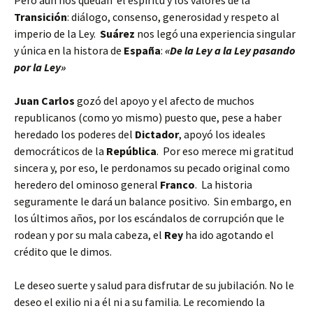
Pero aún nos quedan el
espíritu y los valores de la
Transición
: diálogo, consenso, generosidad y respeto al
imperio de la Ley.
Suárez
nos legó una experiencia singular
y única en la histora de
España
:
«De la Ley a la Ley pasando
por la Ley»
Juan Carlos
gozó del apoyo y el afecto de muchos
republicanos (como yo mismo) puesto que, pese a haber
heredado los poderes del
Dictador
, apoyó los ideales
democráticos de la
República
. Por eso merece mi gratitud
sincera y, por eso, le perdonamos su pecado original como
heredero del ominoso general
Franco
. La historia
seguramente le dará un balance positivo. Sin embargo, en
los últimos años, por los escándalos de corrupción que le
rodean y por su mala cabeza, el
Rey
ha ido agotando el
crédito que le dimos.
Le deseo suerte y salud para disfrutar de su jubilación. No le
deseo el exilio ni a él ni a su familia. Le recomiendo la