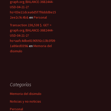
graph.org/BALANCE-3682444-
USD-04-21-2?
hs=03e11dcea6d5f7f6ddd8e15
2ee2c9c4b&
en
Personal
Transaction 236,538 $. GET >
graph.org/BALANCE-3682444-
USD-04-21-2?
hs=aafc4dbe8190592c13b3f09
1a86ed039&
en
Memoria del
disimulo
Categorías
Memoria del disimulo
Noticias y no noticias
Personal