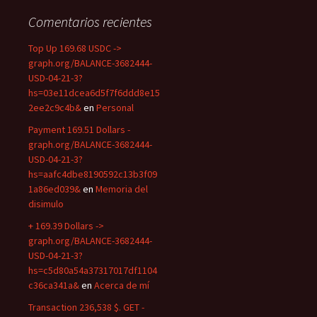
Comentarios recientes
Top Up 169.68 USDC ->
graph.org/BALANCE-3682444-
USD-04-21-3?
hs=03e11dcea6d5f7f6ddd8e15
2ee2c9c4b&
en
Personal
Payment 169.51 Dollars -
graph.org/BALANCE-3682444-
USD-04-21-3?
hs=aafc4dbe8190592c13b3f09
1a86ed039&
en
Memoria del
disimulo
+ 169.39 Dollars ->
graph.org/BALANCE-3682444-
USD-04-21-3?
hs=c5d80a54a37317017df1104
c36ca341a&
en
Acerca de mí
Transaction 236,538 $. GET -