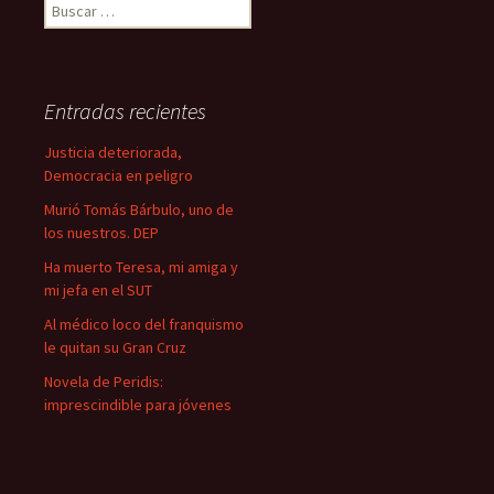
B
u
s
c
a
Entradas recientes
r
:
Justicia deteriorada,
Democracia en peligro
Murió Tomás Bárbulo, uno de
los nuestros. DEP
Ha muerto Teresa, mi amiga y
mi jefa en el SUT
Al médico loco del franquismo
le quitan su Gran Cruz
Novela de Peridis:
imprescindible para jóvenes