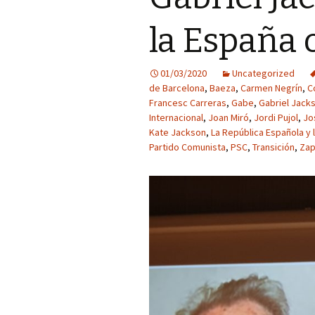
la España o
01/03/2020
Uncategorized
de Barcelona
,
Baeza
,
Carmen Negrín
,
C
Francesc Carreras
,
Gabe
,
Gabriel Jack
Internacional
,
Joan Miró
,
Jordi Pujol
,
Jo
Kate Jackson
,
La República Española y l
Partido Comunista
,
PSC
,
Transición
,
Zap