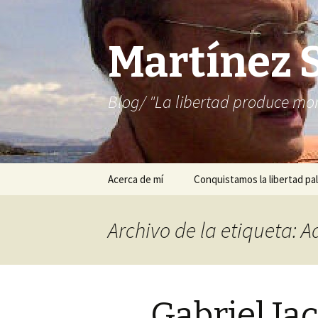
Martínez 
Blog/ "La libertad produce mon
Saltar
Acerca de mí
Conquistamos la libertad pal
al
contenido
Archivo de la etiqueta: A
Gabriel Ja