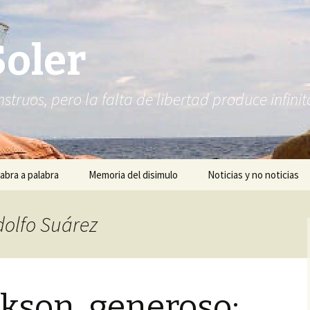
Soler
struos, pero la falta de libertad produce infi
abra a palabra
Memoria del disimulo
Noticias y no noticias
dolfo Suárez
ckson, generoso;