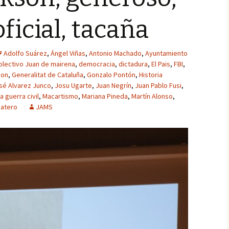
ficial, tacaña
Adolfo Suárez
,
Ángel Viñas
,
Antonio Machado
,
Ayuntamiento
olectivo Juan de mairena
,
democracia
,
dictadura
,
El Pais
,
FBI
,
son
,
Generalitat de Cataluña
,
Gonzalo Pontón
,
Historia
sé Alvarez Junco
,
Josu Ugarte
,
Juan Negrín
,
Juan Pablo Fusi
,
a guerra civil
,
Macartismo
,
Mariana Pineda
,
Martín Alonso
,
atero
JAMS