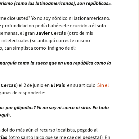
arismo (como las latinoamericanas), son repúblicas».
me dice usted? Yo no soy nórdico ni lationamericano.
profundidad no podía habérsele ocurrido a él solo.
semanas, el gran
Javier Cercás
(otro de mis
intelectuales) se anticipó con este mismo
, tan simplista como indigno de él:
monarquía como la sueca que en una república como la
,
Cercas
) el 2 de junio en
El País
en su articulo
Sin el
 ganas de responderle:
s por gilipollas? Yo no soy ni sueco ni sirio. En todo
oquí».
 dolido más aún el recurso localista, pegado al
rías
(otro santo laico que se me cae del pedestal). En