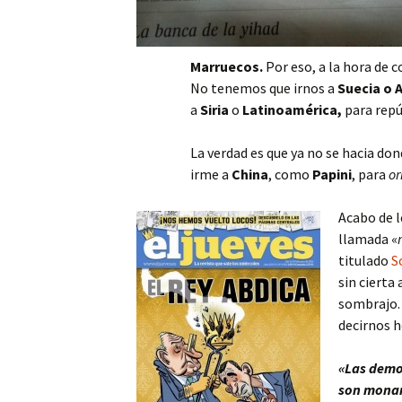
Marruecos.
Por eso,
a la hora de c
No tenemos que irnos a
Suecia o
A
a
Siria
o
Latinoamérica,
para repú
La verdad es que ya no se hacia do
irme a
China
, como
Papini
, para
or
Acabo de l
llamada «
titulado
S
sin cierta
sombrajo. 
decirnos h
«Las demo
son monar