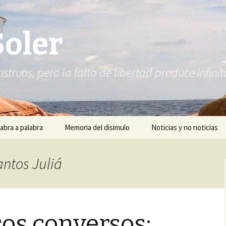
Soler
struos, pero la falta de libertad produce infi
abra a palabra
Memoria del disimulo
Noticias y no noticias
antos Juliá
os conversos: