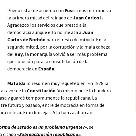
Puedo estar de acuerdo con
Fusi
si nos referimos a
la primera mitad del reinado de
Juan Carlos I.
Agradezco los servicios que prestó a la
democracia aunque ello no me ata a
Juan
Carlos
de Borbón
para el resto de mi vida. En la
segunda mitad, por la corrupción y la mala cabeza
del
Rey
, la monarquía volvió a ser más problema
que solución para la consolidación de la
democracia en
España
.
Mafalda
lo resumen muy requetebien. En 1978 la
a favor de la
Constitución
. Yo mismo puse la bandera
casa y guardé temporalmente la republicana. La
ntre futuro y pasado, entre democracia en forma de
a militar. Eran lentejas. A la fuerza ahorcan.
forma de Estado es un problema urgente?»
, se
o citado «
Sobreactuación republicana».