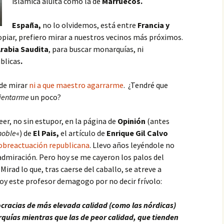
islámica aluita como la de
Marruecos.
España,
no lo olvidemos, está entre
Francia y
opiar, p
refiero mirar a nuestros vecinos más próximos.
rabia Saudita
, para buscar monarquías, ni
blicas
.
nde mirar
ni a que maestro agarrarme
. ¿Tendré que
ientarme
un poco?
eer, no sin estupor, en la página de
Opinión
(antes
noble
«) de
El Pais,
el artículo de
Enrique Gil Calvo
obreactuación republicana
. Llevo años leyéndole no
 admiración. Pero hoy se me cayeron los palos del
Mirad lo que,
tras caerse del caballo,
se atreve a
oy este profesor demagogo por no decir frívolo:
cracias de más elevada calidad (como las nórdicas)
quías mientras que las de peor calidad, que tienden