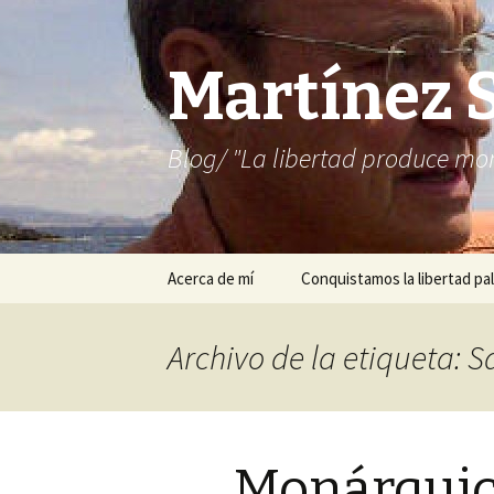
Martínez 
Blog/ "La libertad produce mon
Saltar
Acerca de mí
Conquistamos la libertad pal
al
contenido
Archivo de la etiqueta: S
Monárquic