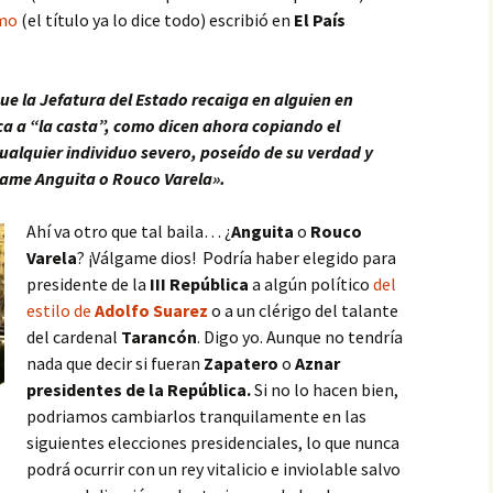
smo
(el título ya lo dice todo) escribió en
El País
 la Jefatura del Estado recaiga en alguien en
ca a “la casta”, como dicen ahora copiando el
cualquier individuo severo, poseído de su verdad y
 llame Anguita o Rouco Varela».
Ahí va otro que tal baila… ¿
Anguita
o
Rouco
Varela
? ¡Válgame dios! Podría haber elegido para
presidente de la
III República
a algún político
del
estilo de
Adolfo Suarez
o a un clérigo del talante
del cardenal
Tarancón
. Digo yo. Aunque no tendría
nada que decir si fueran
Zapatero
o
Aznar
presidentes de la República.
Si no lo hacen bien,
podriamos cambiarlos tranquilamente en las
siguientes elecciones presidenciales, lo que nunca
podrá ocurrir con un rey vitalicio e inviolable salvo