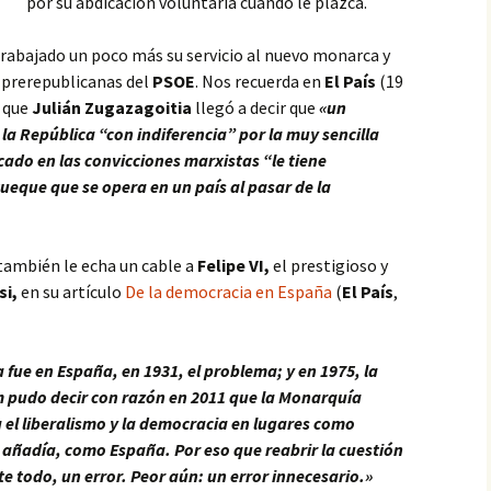
por su abdicación voluntaria cuando le plazca.
trabajado un poco más su servicio al nuevo monarca y
s prerepublicanas del
PSOE
. Nos recuerda en
El País
(19
) que
Julián Zugazagoitia
llegó a decir que
«un
e la República “con indiferencia” por la muy sencilla
ado en las convicciones marxistas “le tiene
ueque que se opera en un país al pasar de la
también le echa un cable a
Felipe VI,
el prestigioso y
si,
en su artículo
De la democracia en España
(
El País
,
fue en España, en 1931, el problema; y en 1975, la
m pudo decir con razón en 2011 que la Monarquía
 el liberalismo y la democracia en lugares como
 añadía, como España. Por eso que reabrir la cuestión
 todo, un error. Peor aún: un error innecesario.»