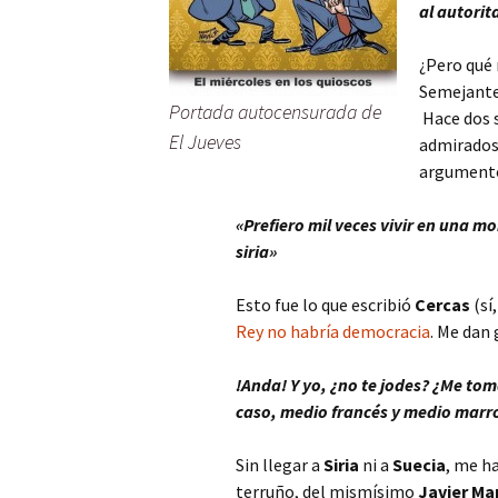
al autorit
¿Pero qué 
Semejante 
Portada autocensurada de
Hace dos 
El Jueves
admirados 
argumento
«Prefiero mil veces vivir en una 
siria»
Esto fue lo que escribió
Cercas
(sí
Rey no habría democracia
. Me dan
!Anda! Y yo, ¿no te jodes? ¿Me toma
caso, medio francés y medio marr
Sin llegar a
Siria
ni a
Suecia
, me ha
terruño, del mismísimo
Javier Ma