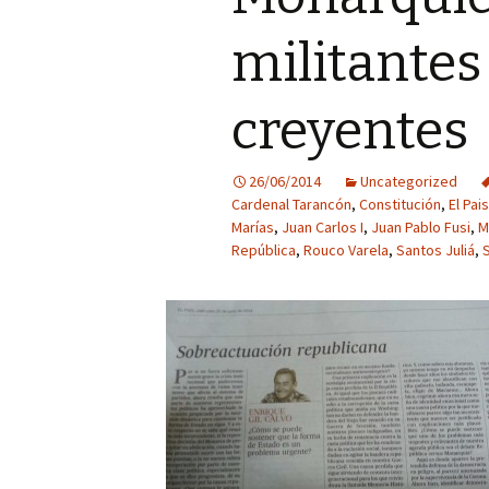
militantes
creyentes
26/06/2014
Uncategorized
Cardenal Tarancón
,
Constitución
,
El Pais
Marías
,
Juan Carlos I
,
Juan Pablo Fusi
,
M
República
,
Rouco Varela
,
Santos Juliá
,
S