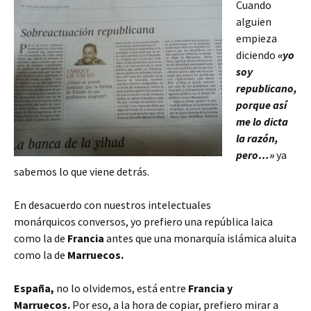
Cuando
alguien
empieza
diciendo
«yo
soy
republicano,
porque así
me lo dicta
la razón,
pero…»
ya
sabemos lo que viene detrás.
En desacuerdo con nuestros intelectuales
monárquicos
conversos
, yo prefiero una república laica
como la de
Francia
antes que una monarquía islámica aluita
como la de
Marruecos.
España,
no lo olvidemos, está entre
Francia y
Marruecos.
Por eso,
a la hora de copiar, p
refiero mirar a