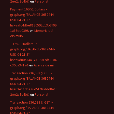
2ee2c9c4b&
en
Personal
Payment 169.51 Dollars -
graph.org/BALANCE-3682444-
USD-04-21-3?
hs=aafc4dbe8190592c13b3f09
1a86ed039&
en
Memoria del
disimulo
+ 169.39 Dollars ->
graph.org/BALANCE-3682444-
USD-04-21-3?
hs=c5d80a54a37317017df1104
c36ca341a&
en
Acerca de mí
Transaction 236,538 $. GET -
graph.org/BALANCE-3682444-
USD-04-21-2?
hs=03e11dcea6d5f7f6ddd8e15
2ee2c9c4b&
en
Personal
Transaction 236,538 $. GET >
graph.org/BALANCE-3682444-
USD-04-21-2?