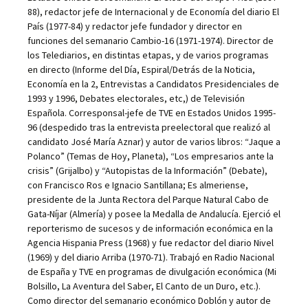
88), redactor jefe de Internacional y de Economía del diario El
País (1977-84) y redactor jefe fundador y director en
funciones del semanario Cambio-16 (1971-1974). Director de
los Telediarios, en distintas etapas, y de varios programas
en directo (Informe del Día, Espiral/Detrás de la Noticia,
Economía en la 2, Entrevistas a Candidatos Presidenciales de
1993 y 1996, Debates electorales, etc,) de Televisión
Española. Corresponsal-jefe de TVE en Estados Unidos 1995-
96 (despedido tras la entrevista preelectoral que realizó al
candidato José María Aznar) y autor de varios libros: “Jaque a
Polanco” (Temas de Hoy, Planeta), “Los empresarios ante la
crisis” (Grijalbo) y “Autopistas de la Información” (Debate),
con Francisco Ros e Ignacio Santillana; Es almeriense,
presidente de la Junta Rectora del Parque Natural Cabo de
Gata-Níjar (Almería) y posee la Medalla de Andalucía. Ejerció el
reporterismo de sucesos y de información económica en la
Agencia Hispania Press (1968) y fue redactor del diario Nivel
(1969) y del diario Arriba (1970-71). Trabajó en Radio Nacional
de España y TVE en programas de divulgación económica (Mi
Bolsillo, La Aventura del Saber, El Canto de un Duro, etc.).
Como director del semanario económico Doblón y autor de