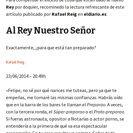
Rey
por doquier, recominedo la lectura refrescante de este
artículo publicado por
Rafael Reig
en
eldiario.es
:
Al Rey Nuestro Señor
Exactamente, ¿para que está tan preparado?
Rafael Reig
23/06/2014 – 20:49h
«Felipe, no sé por qué narices me tuteas, pero ya que te
empeñas, me tomaré las mismas confianzas. Habrás oído
que en la barra de los bares te llaman el
Preparao
. A veces,
con la tercera ronda, el
Súper-preparao
o el
Proto-preparao
.
Si fueras astronauta, opositor a Notarías o actor porno, se
entendería a la primera de qué va esa espectacular
preparación. En tu caso resulta un enigma. Sobre todo