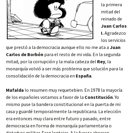
la primera
mitad del
reinado de
Juan Carlos
I.
Agradezco
los servicios
que prestó a la democracia aunque ello no me ata a
Juan
Carlos
de Borbón
para el resto de mi vida. En la segunda
mitad, por la corrupción y la mala cabeza del
Rey
, la
monarquía volvió a ser más problema que solución para la
consolidación de la democracia en
España
.
Mafalda
lo resumen muy requetebien. En 1978 la mayoría
de los españoles votamos a favor de la
Constitución
. Yo
mismo puse la bandera constitucional en la puerta de mi
casa y guardé temporalmente la republicana. La elección
era entonces muy clara entre futuro y pasado, entre
democracia en forma de monarquía parlamentaria o
dictadura militar. Eran lentejas. A la fuerza ahorcan.