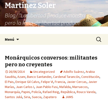
Martínez Soler
Blog/ "La libertad produce monstruos,
pero la falta de libertad produce
infinitamente más monstruos"
Saltar
Buscar:
Menú
al
contenido
Monárquicos conversos: militantes
pero no creyentes
26/06/2014
Uncategorized
Adolfo Suárez
,
Arabia
Saudita
,
Azanr
,
Banco Santander
,
Cardenal Tarancón
,
Constitución
,
El Pais
,
Enrique Gil Calvo
,
Felipe VI
,
Francia
,
Javier Cercas
,
Javier
Marías
,
Juan Carlos I
,
Juan Pablo Fusi
,
Mafalda
,
Marruecos
,
Monarquía
,
Papini
,
Policía
,
Rafael Reig
,
República
,
Rouco Varela
,
Santos Juliá
,
Siria
,
Suecia
,
Zapatero
JAMS