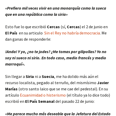
«Prefiero mil veces vivir en una monarquía como la sueca
que en una república como la siria»
Esto fue lo que escribió
Cercas
(sí,
Cercas
) el 2 de junio en
El País
en su articulo
Sin el Rey no habría democracia
. Me
dan ganas de responderle:
!Anda! Y yo, ¿no te jodes? ¿Me tomas por gilipollas? Yo no
soy ni sueco ni sirio. En todo caso, medio francés y medio
marroquí».
Sin llegar a
Siria
ni a
Suecia
, me ha dolido más aún el
recurso localista, pegado al terruño, del mismísimo
Javier
Marías
(otro santo laico que se me cae del pedestal). En su
artículo
Ecuanimidad o histerismo
(el título ya lo dice todo)
escribió en
El País Semanal
del pasado 22 de junio:
«Me parece mucho más deseable que la Jefatura del Estado