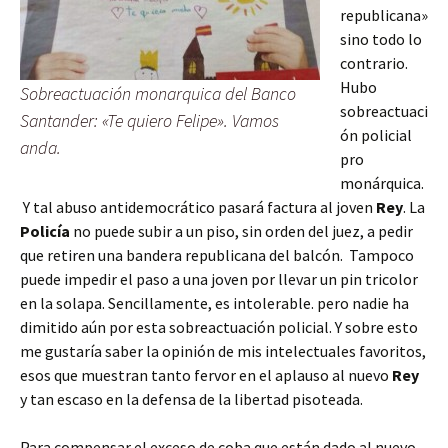
republicana»
sino todo lo
contrario.
Hubo
Sobreactuación monarquica del Banco
sobreactuaci
Santander: «Te quiero Felipe». Vamos
ón policial
anda.
pro
monárquica.
Y tal abuso antidemocrático pasará factura al joven
Rey
. La
Policía
no puede subir a un piso, sin orden del juez, a pedir
que retiren una bandera republicana del balcón. Tampoco
puede impedir el paso a una joven por llevar un pin tricolor
en la solapa. Sencillamente, es intolerable. pero nadie ha
dimitido aún por esta sobreactuación policial. Y sobre esto
me gustaría saber la opinión de mis intelectuales favoritos,
esos que muestran tanto fervor en el aplauso al nuevo
Rey
y tan escaso en la defensa de la libertad pisoteada.
Para compensar el exceso de coba que están dado al nuevo