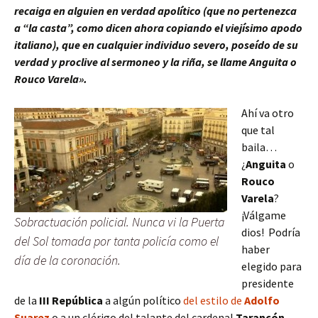
recaiga en alguien en verdad apolítico (que no pertenezca
a “la casta”, como dicen ahora copiando el viejísimo apodo
italiano), que en cualquier individuo severo, poseído de su
verdad y proclive al sermoneo y la riña, se llame Anguita o
Rouco Varela».
Ahí va otro
que tal
baila…
¿
Anguita
o
Rouco
Varela
?
¡Válgame
Sobractuación policial. Nunca vi la Puerta
dios! Podría
del Sol tomada por tanta policía como el
haber
día de la coronación.
elegido para
presidente
de la
III República
a algún político
del estilo de
Adolfo
Suarez
o a un clérigo del talante del cardenal
Tarancón
.