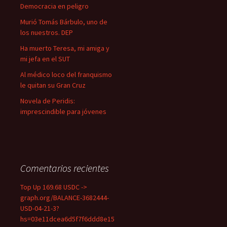
Democracia en peligro
Murió Tomás Bárbulo, uno de
los nuestros. DEP
Ha muerto Teresa, mi amiga y
mi jefa en el SUT
Al médico loco del franquismo
le quitan su Gran Cruz
Novela de Peridis:
imprescindible para jóvenes
Comentarios recientes
Top Up 169.68 USDC ->
graph.org/BALANCE-3682444-
USD-04-21-3?
hs=03e11dcea6d5f7f6ddd8e15