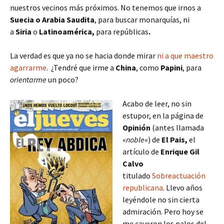
nuestros vecinos más próximos. No tenemos que irnos a
Suecia o
Arabia Saudita
, para buscar monarquías, ni
a
Siria
o
Latinoamérica,
para repúblicas
.
La verdad es que ya no se hacia donde mirar
ni a que maestro
agarrarme
. ¿Tendré que irme a
China
, como
Papini
, para
orientarme
un poco?
Acabo de leer, no sin
estupor, en la página de
Opinión
(antes llamada
«
noble
«) de
El Pais,
el
artículo de
Enrique Gil
Calvo
titulado
Sobreactuación
republicana
. Llevo años
leyéndole no sin cierta
admiración. Pero hoy se
me cayeron los palos del