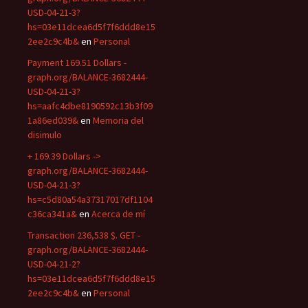
USD-04-21-3?
hs=03e11dcea6d5f7f6ddd8e15
2ee2c9c4b&
en
Personal
Payment 169.51 Dollars -
graph.org/BALANCE-3682444-
USD-04-21-3?
hs=aafc4dbe8190592c13b3f09
1a86ed039&
en
Memoria del
disimulo
+ 169.39 Dollars ->
graph.org/BALANCE-3682444-
USD-04-21-3?
hs=c5d80a54a37317017df1104
c36ca341a&
en
Acerca de mí
Transaction 236,538 $. GET -
graph.org/BALANCE-3682444-
USD-04-21-2?
hs=03e11dcea6d5f7f6ddd8e15
2ee2c9c4b&
en
Personal