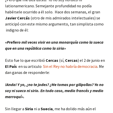
lationamericano. Semejante profundidad no podía
habérsele ocurrido a él solo. Hace dos semanas, el gran
Javier Cercás
(otro de mis admirados intelectuales) se
anticipó con este mismo argumento, tan simplista como
indigno de él:
«Prefiero mil veces vivir en una monarquía como la sueca
que en una república como la siria»
Esto fue lo que escribió
Cercas
(sí,
Cercas
) el 2 de junio en
El País
en su articulo
Sin el Rey no habría democracia
. Me
dan ganas de responderle:
!Anda! Y yo, ¿no te jodes? ¿Me tomas por gilipollas? Yo no
soy ni sueco ni sirio. En todo caso, medio francés y medio
marroquí».
Sin llegar a
Siria
ni a
Suecia
, me ha dolido más aún el