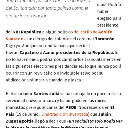
Sobractuación policial. Nunca vi la Puerta
dios! Podría
del Sol tomada por tanta policía como el
haber
día de la coronación.
elegido para
presidente
de la
III República
a algún político
del estilo de
Adolfo
Suarez
o a un clérigo del talante del cardenal
Tarancón
.
Digo yo. Aunque no tendría nada que decir si
fueran
Zapatero
o
Aznar presidentes de la República.
Si
no lo hacen bien, podriamos cambiarlos tranquilamente en
las siguientes elecciones presidenciales, lo que nunca podrá
ocurrir con un rey vitalicio e inviolable salvo por su
abdicación voluntaria cuando le plazca.
El historiador
Santos Julíá
se ha trabajado un poco más su
servicio al nuevo monarca y ha hurgado en las raíces
marxistas prerepublicanas del
PSOE
. Nos recuerda en
El
País
(19 de Junio,
Una tradición inventada
) que
Julián
Zugazagoitia
llegó a decir que
«un socialista solo podía ver
la idea de la República “con indiferencia” por la muy