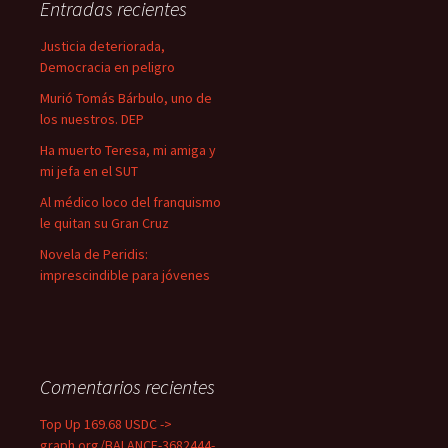
Entradas recientes
r
:
Justicia deteriorada,
Democracia en peligro
Murió Tomás Bárbulo, uno de
los nuestros. DEP
Ha muerto Teresa, mi amiga y
mi jefa en el SUT
Al médico loco del franquismo
le quitan su Gran Cruz
Novela de Peridis:
imprescindible para jóvenes
Comentarios recientes
Top Up 169.68 USDC ->
graph.org/BALANCE-3682444-