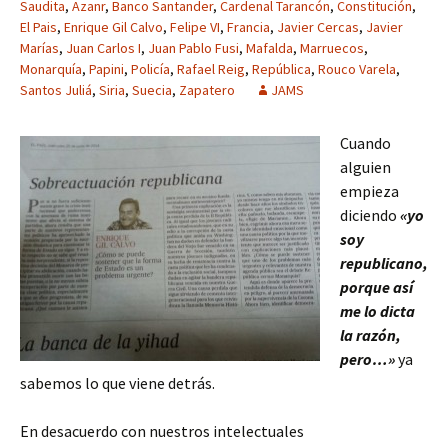
Saudita
,
Azanr
,
Banco Santander
,
Cardenal Tarancón
,
Constitución
,
El Pais
,
Enrique Gil Calvo
,
Felipe VI
,
Francia
,
Javier Cercas
,
Javier
Marías
,
Juan Carlos I
,
Juan Pablo Fusi
,
Mafalda
,
Marruecos
,
Monarquía
,
Papini
,
Policía
,
Rafael Reig
,
República
,
Rouco Varela
,
Santos Juliá
,
Siria
,
Suecia
,
Zapatero
JAMS
Cuando
alguien
empieza
diciendo
«yo
soy
republicano,
porque así
me lo dicta
la razón,
pero…»
ya
sabemos lo que viene detrás.
En desacuerdo con nuestros intelectuales