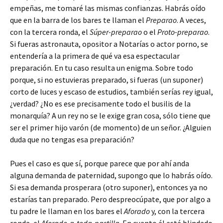
empeñas, me tomaré las mismas confianzas. Habrás oído
que en la barra de los bares te llaman el
Preparao
. A veces,
con la tercera ronda, el
Súper-preparao
o el
Proto-preparao
.
Si fueras astronauta, opositor a Notarías o actor porno, se
entendería a la primera de qué va esa espectacular
preparación. En tu caso resulta un enigma. Sobre todo
porque, si no estuvieras preparado, si fueras (un suponer)
corto de luces y escaso de estudios, también serías rey igual,
¿verdad? ¿No es ese precisamente todo el busilis de la
monarquía? A un rey no se le exige gran cosa, sólo tiene que
ser el primer hijo varón (de momento) de un señor. ¿Alguien
duda que no tengas esa preparación?
Pues el caso es que sí, porque parece que por ahí anda
alguna demanda de paternidad, supongo que lo habrás oído.
Si esa demanda prosperara (otro suponer), entonces ya no
estarías tan preparado. Pero despreocúpate, que por algo a
tu padre le llaman en los bares el
Aforado
y, con la tercera
ronda, el
Aforado-a-toda-pastilla
. En cuanto él esté blindado