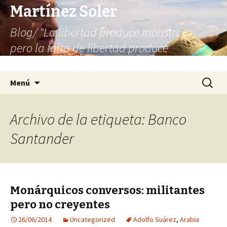
Martínez Soler
Blog/ "La libertad produce monstruos,
pero la falta de libertad produce
infinitamente más monstruos"
Saltar
Buscar:
Menú
al
contenido
Archivo de la etiqueta: Banco
Santander
Monárquicos conversos: militantes
pero no creyentes
26/06/2014
Uncategorized
Adolfo Suárez
,
Arabia