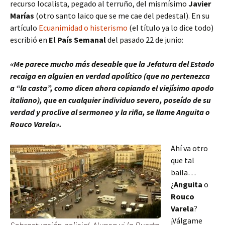
recurso localista, pegado al terruño, del mismísimo
Javier
Marías
(otro santo laico que se me cae del pedestal). En su
artículo
Ecuanimidad o histerismo
(el título ya lo dice todo)
escribió en
El País Semanal
del pasado 22 de junio:
«Me parece mucho más deseable que la Jefatura del Estado
recaiga en alguien en verdad apolítico (que no pertenezca
a “la casta”, como dicen ahora copiando el viejísimo apodo
italiano), que en cualquier individuo severo, poseído de su
verdad y proclive al sermoneo y la riña, se llame Anguita o
Rouco Varela».
Ahí va otro
que tal
baila…
¿
Anguita
o
Rouco
Varela
?
¡Válgame