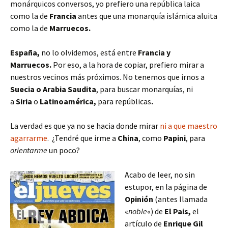
monárquicos
conversos
, yo prefiero una república laica
como la de
Francia
antes que una monarquía islámica aluita
como la de
Marruecos.
España,
no lo olvidemos, está entre
Francia y
Marruecos.
Por eso,
a la hora de copiar, p
refiero mirar a
nuestros vecinos más próximos. No tenemos que irnos a
Suecia o
Arabia Saudita
, para buscar monarquías, ni
a
Siria
o
Latinoamérica,
para repúblicas
.
La verdad es que ya no se hacia donde mirar
ni a que maestro
agarrarme
. ¿Tendré que irme a
China
, como
Papini
, para
orientarme
un poco?
Acabo de leer, no sin
estupor, en la página de
Opinión
(antes llamada
«
noble
«) de
El Pais,
el
artículo de
Enrique Gil