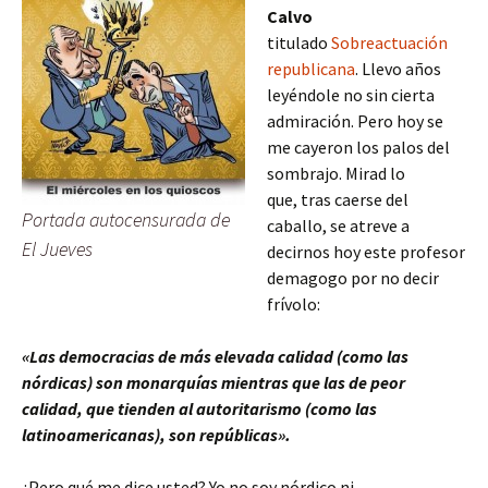
Calvo
titulado
Sobreactuación
republicana
. Llevo años
leyéndole no sin cierta
admiración. Pero hoy se
me cayeron los palos del
sombrajo. Mirad lo
que,
tras caerse del
Portada autocensurada de
caballo,
se atreve a
El Jueves
decirnos hoy este profesor
demagogo por no decir
frívolo:
«Las democracias de más elevada calidad (como las
nórdicas) son monarquías mientras que las de peor
calidad, que tienden al autoritarismo (como las
latinoamericanas), son repúblicas».
¿Pero qué me dice usted? Yo no soy nórdico ni