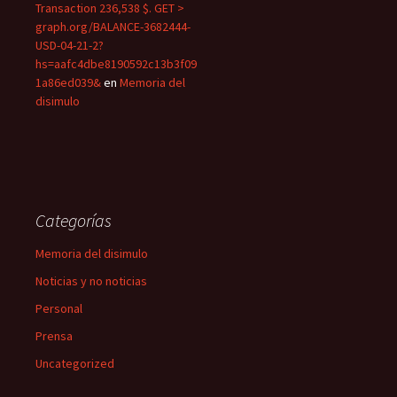
Transaction 236,538 $. GET >
graph.org/BALANCE-3682444-
USD-04-21-2?
hs=aafc4dbe8190592c13b3f09
1a86ed039&
en
Memoria del
disimulo
Categorías
Memoria del disimulo
Noticias y no noticias
Personal
Prensa
Uncategorized