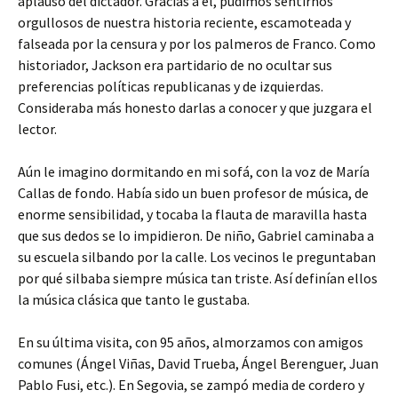
aplauso del dictador. Gracias a él, pudimos sentirnos
orgullosos de nuestra historia reciente, escamoteada y
falseada por la censura y por los palmeros de Franco. Como
historiador, Jackson era partidario de no ocultar sus
preferencias políticas republicanas y de izquierdas.
Consideraba más honesto darlas a conocer y que juzgara el
lector.
Aún le imagino dormitando en mi sofá, con la voz de María
Callas de fondo. Había sido un buen profesor de música, de
enorme sensibilidad, y tocaba la flauta de maravilla hasta
que sus dedos se lo impidieron. De niño, Gabriel caminaba a
su escuela silbando por la calle. Los vecinos le preguntaban
por qué silbaba siempre música tan triste. Así definían ellos
la música clásica que tanto le gustaba.
En su última visita, con 95 años, almorzamos con amigos
comunes (Ángel Viñas, David Trueba, Ángel Berenguer, Juan
Pablo Fusi, etc.). En Segovia, se zampó media de cordero y