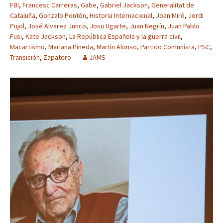
FBI
,
Francesc Carreras
,
Gabe
,
Gabriel Jackson
,
Generalitat de
Cataluña
,
Gonzalo Pontón
,
Historia Internacional
,
Joan Miró
,
Jordi
Pujol
,
José Alvarez Junco
,
Josu Ugarte
,
Juan Negrín
,
Juan Pablo
Fusi
,
Kate Jackson
,
La República Española y la guerra civil
,
Macartismo
,
Mariana Pineda
,
Martín Alonso
,
Partido Comunista
,
PSC
,
Transición
,
Zapatero
JAMS