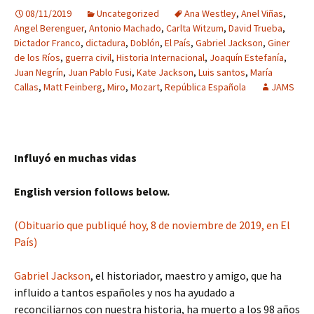
08/11/2019
Uncategorized
Ana Westley
,
Anel Viñas
,
Angel Berenguer
,
Antonio Machado
,
Carlta Witzum
,
David Trueba
,
Dictador Franco
,
dictadura
,
Doblón
,
El País
,
Gabriel Jackson
,
Giner
de los Ríos
,
guerra civil
,
Historia Internacional
,
Joaquín Estefanía
,
Juan Negrín
,
Juan Pablo Fusi
,
Kate Jackson
,
Luis santos
,
María
Callas
,
Matt Feinberg
,
Miro
,
Mozart
,
República Española
JAMS
Influyó en muchas vidas
English version follows below.
(Obituario que publiqué hoy, 8 de noviembre de 2019, en El
País)
Gabriel Jackson
, el historiador, maestro y amigo, que ha
influido a tantos españoles y nos ha ayudado a
reconciliarnos con nuestra historia, ha muerto a los 98 años