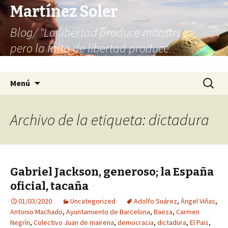
Martínez Soler
Blog/ "La libertad produce monstruos,
pero la falta de libertad produce
infinitamente más monstruos"
Saltar
Buscar:
Menú
al
contenido
Archivo de la etiqueta: dictadura
Gabriel Jackson, generoso; la España
oficial, tacaña
01/03/2020
Uncategorized
Adolfo Suárez
,
Ángel Viñas
,
Antonio Machado
,
Ayuntamiento de Barcelona
,
Baeza
,
Carmen
Negrín
,
Colectivo Juan de mairena
,
democracia
,
dictadura
,
El Pais
,