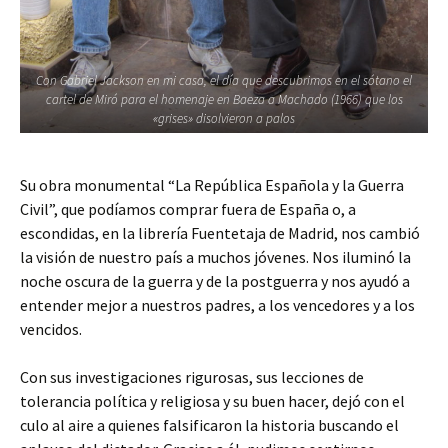
Con Gabriel Jackson en mi casa, el día que descubrimos en el sótano el
cartel de Miró para el homenaje en Baeza a Machado (1966) que los
«grises» disolvieron a palos
Su obra monumental “La República Española y la Guerra
Civil”, que podíamos comprar fuera de España o, a
escondidas, en la librería Fuentetaja de Madrid, nos cambió
la visión de nuestro país a muchos jóvenes. Nos iluminó la
noche oscura de la guerra y de la postguerra y nos ayudó a
entender mejor a nuestros padres, a los vencedores y a los
vencidos.
Con sus investigaciones rigurosas, sus lecciones de
tolerancia política y religiosa y su buen hacer, dejó con el
culo al aire a quienes falsificaron la historia buscando el