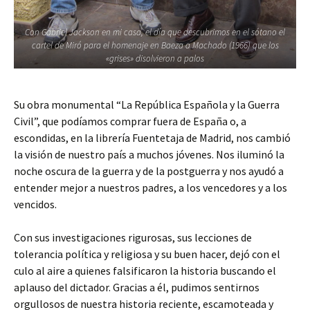
Con Gabriel Jackson en mi casa, el día que descubrimos en el sótano el
cartel de Miró para el homenaje en Baeza a Machado (1966) que los
«grises» disolvieron a palos
Su obra monumental “La República Española y la Guerra
Civil”, que podíamos comprar fuera de España o, a
escondidas, en la librería Fuentetaja de Madrid, nos cambió
la visión de nuestro país a muchos jóvenes. Nos iluminó la
noche oscura de la guerra y de la postguerra y nos ayudó a
entender mejor a nuestros padres, a los vencedores y a los
vencidos.
Con sus investigaciones rigurosas, sus lecciones de
tolerancia política y religiosa y su buen hacer, dejó con el
culo al aire a quienes falsificaron la historia buscando el
aplauso del dictador. Gracias a él, pudimos sentirnos
orgullosos de nuestra historia reciente, escamoteada y