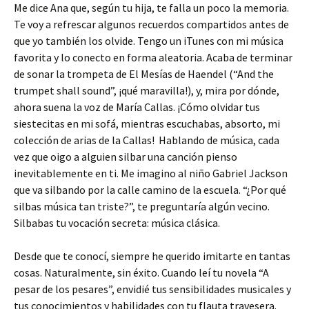
Me dice Ana que, según tu hija, te falla un poco la memoria.
Te voy a refrescar algunos recuerdos compartidos antes de
que yo también los olvide. Tengo un iTunes con mi música
favorita y lo conecto en forma aleatoria. Acaba de terminar
de sonar la trompeta de El Mesías de Haendel (“And the
trumpet shall sound”, ¡qué maravilla!), y, mira por dónde,
ahora suena la voz de María Callas. ¡Cómo olvidar tus
siestecitas en mi sofá, mientras escuchabas, absorto, mi
colección de arias de la Callas! Hablando de música, cada
vez que oigo a alguien silbar una canción pienso
inevitablemente en ti. Me imagino al niño Gabriel Jackson
que va silbando por la calle camino de la escuela. “¿Por qué
silbas música tan triste?”, te preguntaría algún vecino.
Silbabas tu vocación secreta: música clásica.
Desde que te conocí, siempre he querido imitarte en tantas
cosas. Naturalmente, sin éxito. Cuando leí tu novela “A
pesar de los pesares”, envidié tus sensibilidades musicales y
tus conocimientos y habilidades con tu flauta travesera.