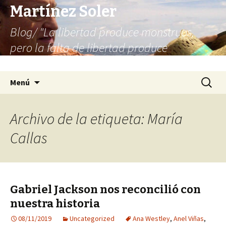
Martínez Soler
Blog/ "La libertad produce monstruos,
pero la falta de libertad produce
infinitamente más monstruos"
Saltar
Buscar:
Menú
al
contenido
Archivo de la etiqueta: María
Callas
Gabriel Jackson nos reconcilió con
nuestra historia
08/11/2019
Uncategorized
Ana Westley
,
Anel Viñas
,