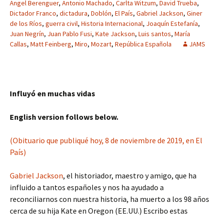
Angel Berenguer
,
Antonio Machado
,
Carlta Witzum
,
David Trueba
,
Dictador Franco
,
dictadura
,
Doblón
,
El País
,
Gabriel Jackson
,
Giner
de los Ríos
,
guerra civil
,
Historia Internacional
,
Joaquín Estefanía
,
Juan Negrín
,
Juan Pablo Fusi
,
Kate Jackson
,
Luis santos
,
María
Callas
,
Matt Feinberg
,
Miro
,
Mozart
,
República Española
JAMS
Influyó en muchas vidas
English version follows below.
(Obituario que publiqué hoy, 8 de noviembre de 2019, en El
País)
Gabriel Jackson
, el historiador, maestro y amigo, que ha
influido a tantos españoles y nos ha ayudado a
reconciliarnos con nuestra historia, ha muerto a los 98 años
cerca de su hija Kate en Oregon (EE.UU.) Escribo estas