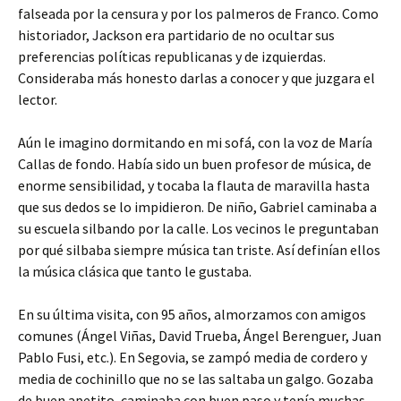
falseada por la censura y por los palmeros de Franco. Como
historiador, Jackson era partidario de no ocultar sus
preferencias políticas republicanas y de izquierdas.
Consideraba más honesto darlas a conocer y que juzgara el
lector.
Aún le imagino dormitando en mi sofá, con la voz de María
Callas de fondo. Había sido un buen profesor de música, de
enorme sensibilidad, y tocaba la flauta de maravilla hasta
que sus dedos se lo impidieron. De niño, Gabriel caminaba a
su escuela silbando por la calle. Los vecinos le preguntaban
por qué silbaba siempre música tan triste. Así definían ellos
la música clásica que tanto le gustaba.
En su última visita, con 95 años, almorzamos con amigos
comunes (Ángel Viñas, David Trueba, Ángel Berenguer, Juan
Pablo Fusi, etc.). En Segovia, se zampó media de cordero y
media de cochinillo que no se las saltaba un galgo. Gozaba
de buen apetito, caminaba con buen paso y tenía muchas