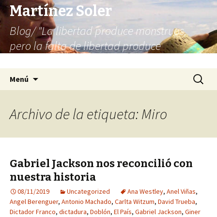
Martínez Soler
Blog/ "La libertad produce monstruos,
pero la falta de libertad produce
infinitamente más monstruos"
Saltar
Buscar:
Menú
al
contenido
Archivo de la etiqueta: Miro
Gabriel Jackson nos reconcilió con
nuestra historia
08/11/2019
Uncategorized
Ana Westley
,
Anel Viñas
,
Angel Berenguer
,
Antonio Machado
,
Carlta Witzum
,
David Trueba
,
Dictador Franco
,
dictadura
,
Doblón
,
El País
,
Gabriel Jackson
,
Giner