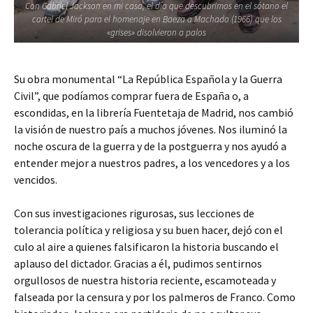
Con Gabriel Jackson en mi casa, el día que descubrimos en el sótano el
cartel de Miró para el homenaje en Baeza a Machado (1966) que los
«grises» disolvieron a palos
Su obra monumental “La República Española y la Guerra
Civil”, que podíamos comprar fuera de España o, a
escondidas, en la librería Fuentetaja de Madrid, nos cambió
la visión de nuestro país a muchos jóvenes. Nos iluminó la
noche oscura de la guerra y de la postguerra y nos ayudó a
entender mejor a nuestros padres, a los vencedores y a los
vencidos.
Con sus investigaciones rigurosas, sus lecciones de
tolerancia política y religiosa y su buen hacer, dejó con el
culo al aire a quienes falsificaron la historia buscando el
aplauso del dictador. Gracias a él, pudimos sentirnos
orgullosos de nuestra historia reciente, escamoteada y
falseada por la censura y por los palmeros de Franco. Como