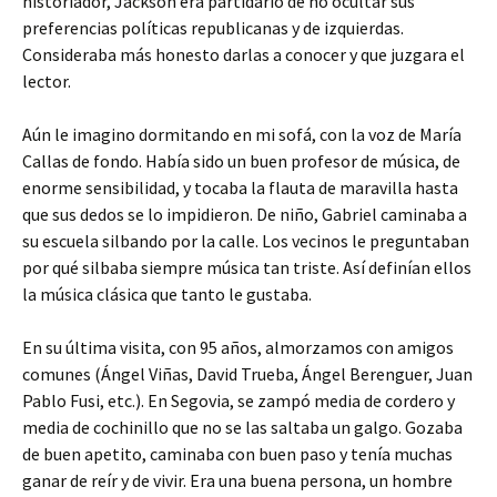
historiador, Jackson era partidario de no ocultar sus
preferencias políticas republicanas y de izquierdas.
Consideraba más honesto darlas a conocer y que juzgara el
lector.
Aún le imagino dormitando en mi sofá, con la voz de María
Callas de fondo. Había sido un buen profesor de música, de
enorme sensibilidad, y tocaba la flauta de maravilla hasta
que sus dedos se lo impidieron. De niño, Gabriel caminaba a
su escuela silbando por la calle. Los vecinos le preguntaban
por qué silbaba siempre música tan triste. Así definían ellos
la música clásica que tanto le gustaba.
En su última visita, con 95 años, almorzamos con amigos
comunes (Ángel Viñas, David Trueba, Ángel Berenguer, Juan
Pablo Fusi, etc.). En Segovia, se zampó media de cordero y
media de cochinillo que no se las saltaba un galgo. Gozaba
de buen apetito, caminaba con buen paso y tenía muchas
ganar de reír y de vivir. Era una buena persona, un hombre