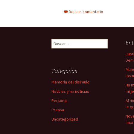
Deja un comentario
Ent
B
u
Just
s
Demo
c
a
Muri
Categorías
r
los 
:
Memoria del disimulo
Ha m
Noticias y no noticias
mi j
Personal
Al m
le q
Prensa
Nove
Uncategorized
impr