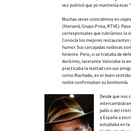
vez publicó que yo mantenía esas “t
Muchas veces coincidimos en viaje
(Harvard, Grupo Prisa, RTVE). Pas
corresponsales que cubríamos la v
Conocía los mejores restaurantes y
humor. Sus carcajadas ruidosas son 
hiriente. Pero, si se trataba de def
durísimo, lacerante. Valoraba la am
practicaba la lealtad con sus amig
como Machado, en el buen sentido d
noble confirmaban su bonhomía.
Desde que nos 
intercambiáramo
judío o del cris
a España a escri
estudiaba en la 