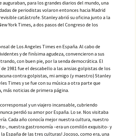
te auguraban, para los grandes diarios del mundo, una
dadas de periodistas volaron entonces hacia Madrid
visible catástrofe. Stanley abrió su oficina junto a la
ew York Times, a dos pasos del Congreso de los
onsal de Los Angeles Times en España. Al cabo de
arividentes y de finísima agudeza, convencieron a sus
ntrando, con buen pie, por la senda democrática. El
de 1981 fue el descabello a las ansias golpistas de los
vacuna contra golpistas, mi amigo (y maestro) Stanley
eles Times y se fue con su música a otra parte que
, más noticias de primera página.
corresponsal y un viajero incansable, cubriendo
nunca perdió su amor por España. Lo se. Nos visitaba
ría. Cada año conocía mejor nuestra cultura, nuestro
erto-, nuestra gastronomía –era un comilón exquisito- y
 la España de las tres culturas! Jocoso, como era, una