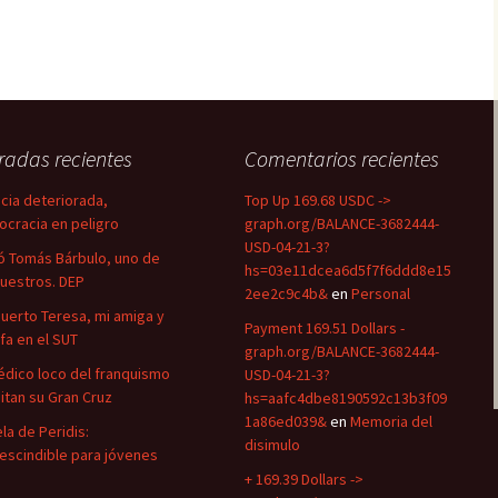
radas recientes
Comentarios recientes
icia deteriorada,
Top Up 169.68 USDC ->
cracia en peligro
graph.org/BALANCE-3682444-
USD-04-21-3?
ó Tomás Bárbulo, uno de
hs=03e11dcea6d5f7f6ddd8e15
nuestros. DEP
2ee2c9c4b&
en
Personal
uerto Teresa, mi amiga y
Payment 169.51 Dollars -
efa en el SUT
graph.org/BALANCE-3682444-
édico loco del franquismo
USD-04-21-3?
uitan su Gran Cruz
hs=aafc4dbe8190592c13b3f09
1a86ed039&
en
Memoria del
la de Peridis:
disimulo
escindible para jóvenes
+ 169.39 Dollars ->