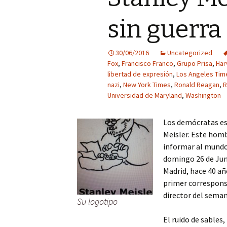
sin guerra 
30/06/2016
Uncategorized
Fox
,
Francisco Franco
,
Grupo Prisa
,
Har
libertad de expresión
,
Los Angeles Tim
nazi
,
New York Times
,
Ronald Reagan
,
R
Universidad de Maryland
,
Washington
Los demócratas es
Meisler. Este homb
informar al mundo 
domingo 26 de Jun
Madrid, hace 40 añ
primer correspons
director del sema
Su logotipo
El ruido de sables