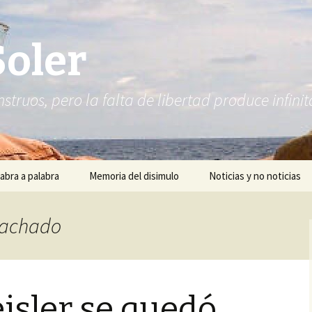
Soler
struos, pero la falta de libertad produce infi
abra a palabra
Memoria del disimulo
Noticias y no noticias
 Machado
isler se quedó