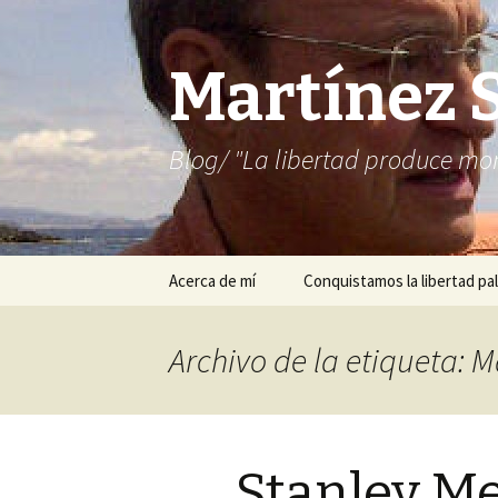
Martínez 
Blog/ "La libertad produce mon
Saltar
Acerca de mí
Conquistamos la libertad pal
al
contenido
Archivo de la etiqueta:
Stanley Me