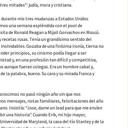
res mitades”: judía, mora y cristiana.
s durante mis tres mudanzas a Estados Unidos
amos una semana espléndida con el pool de
isita de Ronald Reagan a Mijail Gorvachov en Moscú.
 recetas rusas. Tenía un grandísimo sentido del
inolvidables. Gozaba de una finísima ironía, tierna no
ender principios, su cinismo podía llegar a ser
istad y, en una profesión tan difícil y competitiva,
os aunque fueran colegas. Era un hombre cabal y,
e la palabra, bueno. Su cara y su mirada franca y
conocimos no pasó ningún año sin que nos
s mensajes, notas familiares, felicitaciones del año
tiano. Insistía: “Jose, dame un lead para que me envíen
bir una historia”. Cuando Erik, mi hijo mayor,
Universidad de Maryland, la casa del tío Stanley y de la