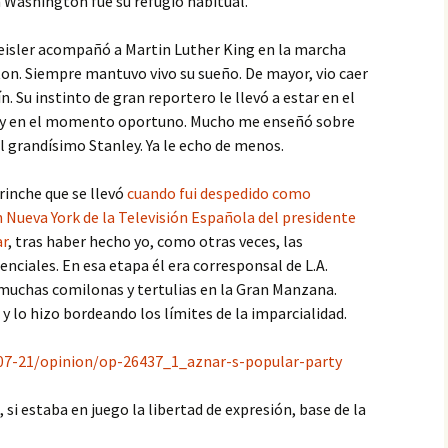
n Washington fue su refugio habitual.
eisler acompañó a Martin Luther King en la marcha
n. Siempre mantuvo vivo su sueño. De mayor, vio caer
n. Su instinto de gran reportero le llevó a estar en el
 y en el momento oportuno. Mucho me enseñó sobre
el grandísimo Stanley. Ya le echo de menos.
rinche que se llevó
cuando fui despedido como
 Nueva York de la Televisión Española del presidente
ar
, tras haber hecho yo, como otras veces, las
enciales. En esa etapa él era corresponsal de L.A.
uchas comilonas y tertulias en la Gran Manzana.
 y lo hizo bordeando los límites de la imparcialidad.
-07-21/opinion/op-26437_1_aznar-s-popular-party
 si estaba en juego la libertad de expresión, base de la