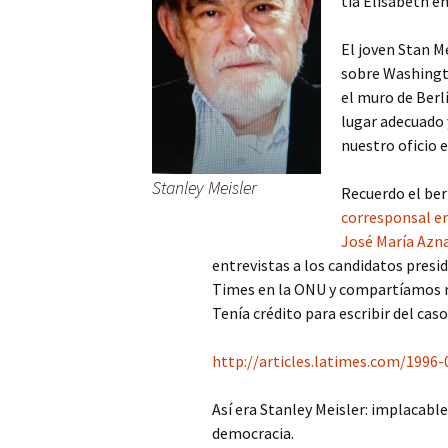
tía Elisabeth e
El joven Stan M
sobre Washingto
el muro de Berlí
lugar adecuado
nuestro oficio 
Stanley Meisler
Recuerdo el ber
corresponsal en
José María Azn
entrevistas a los candidatos presid
Times en la ONU y compartíamos m
Tenía crédito para escribir del caso
http://articles.latimes.com/1996
Así era Stanley Meisler: implacable,
democracia.