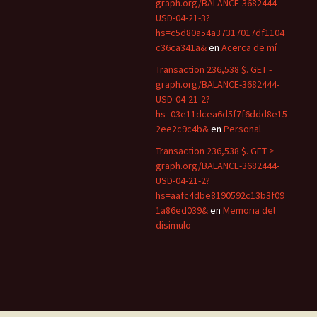
graph.org/BALANCE-3682444-
USD-04-21-3?
hs=c5d80a54a37317017df1104
c36ca341a&
en
Acerca de mí
Transaction 236,538 $. GET -
graph.org/BALANCE-3682444-
USD-04-21-2?
hs=03e11dcea6d5f7f6ddd8e15
2ee2c9c4b&
en
Personal
Transaction 236,538 $. GET >
graph.org/BALANCE-3682444-
USD-04-21-2?
hs=aafc4dbe8190592c13b3f09
1a86ed039&
en
Memoria del
disimulo