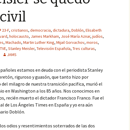
civil
23-F
,
cristianos
,
democracia
,
dictadura
,
Doblón
,
Elisabeth
vard
,
holocausto
,
James Markham
,
José María Aznar
,
judíos
,
es
,
Machado
,
Martin Luther King
,
Mijail Gorvachov
,
moros
,
TVE
,
Stanley Meisler
,
Televisión Española
,
Tres culturas
,
JAMS
pañoles estamos en deuda con el periodista Stanley
retón, riguroso y guasón, que tanto hizo por
del milagro de nuestra transición pacifica, murió el
io en Washington a los 85 años. Nos conocimos en
os, recién muerto el dictador Francisco Franco. Fue el
al de Los Ángeles Times en España y yo era aún
nario Doblón.
, los odios y resentimientos soterrados de las dos