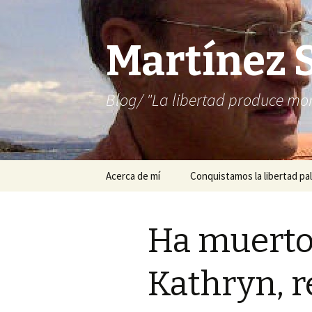
Martínez 
Blog/ "La libertad produce mon
Saltar
Acerca de mí
Conquistamos la libertad pal
al
contenido
Ha muerto
Kathryn, r