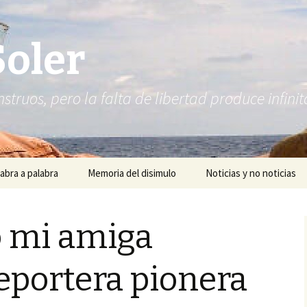
Soler
struos, pero la falta de libertad produce infi
abra a palabra
Memoria del disimulo
Noticias y no noticias
 mi amiga
eportera pionera