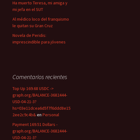
Ha muerto Teresa, mi amiga y
mi jefa en el SUT
Al médico loco del franquismo
le quitan su Gran Cruz
Novela de Peridis:
imprescindible para jóvenes
Comentarios recientes
Top Up 169.68 USDC ->
graph.org/BALANCE-3682444-
USD-04-21-3?
hs=03e11dcea6d5f7f6ddd8e15
2ee2c9c4b&
en
Personal
Payment 169.51 Dollars -
graph.org/BALANCE-3682444-
USD-04-21-3?