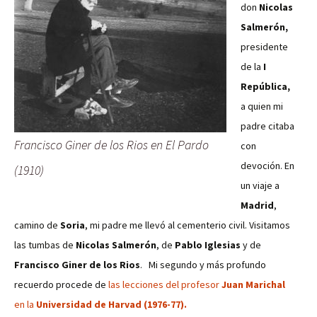
don
Nicolas
Salmerón,
presidente
de la
I
República,
a quien mi
padre citaba
Francisco Giner de los Rios en El Pardo
con
devoción. En
(1910)
un viaje a
Madrid
,
camino de
Soria
, mi padre me llevó al cementerio civil. Visitamos
las tumbas de
Nicolas Salmerón
, de
Pablo Iglesias
y de
Francisco Giner de los Rios
. Mi segundo y más profundo
recuerdo procede de
las lecciones del profesor
Juan Marichal
en la
Universidad de Harvad (1976-77).