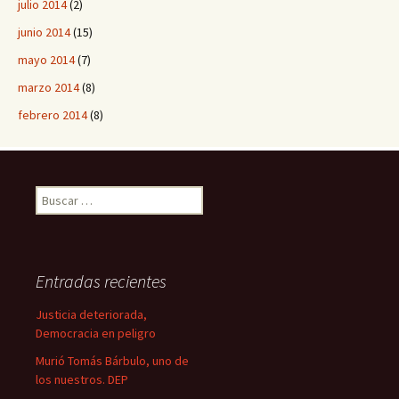
julio 2014
(2)
junio 2014
(15)
mayo 2014
(7)
marzo 2014
(8)
febrero 2014
(8)
B
u
s
c
a
Entradas recientes
r
:
Justicia deteriorada,
Democracia en peligro
Murió Tomás Bárbulo, uno de
los nuestros. DEP