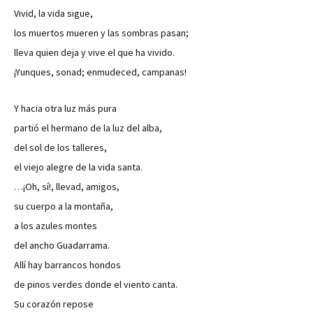
Vivid, la vida sigue,
los muertos mueren y las sombras pasan;
lleva quien deja y vive el que ha vivido.
¡Yunques, sonad; enmudeced, campanas!
Y hacia otra luz más pura
partió el hermano de la luz del alba,
del sol de los talleres,
el viejo alegre de la vida santa.
…¡Oh, sí!, llevad, amigos,
su cuerpo a la montaña,
a los azules montes
del ancho Guadarrama.
Allí hay barrancos hondos
de pinos verdes donde el viento canta.
Su corazón repose