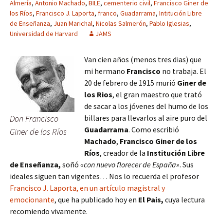
Almería
,
Antonio Machado
,
BILE
,
cementerio civil
,
Francisco Giner de
los Ríos
,
Francisco J. Laporta
,
franco
,
Guadarrama
,
Intitución Libre
de Enseñanza
,
Juan Marichal
,
Nicolas Salmerón
,
Pablo Iglesias
,
Universidad de Harvard
JAMS
Van cien años (menos tres dias) que
mi hermano
Francisco
no trabaja. El
20 de febrero de 1915 murió
Giner de
los Rios
, el gran maestro que trató
de sacar a los jóvenes del humo de los
Don Francisco
billares para llevarlos al aire puro del
Guadarrama
. Como escribió
Giner de los Ríos
Machado
,
Francisco Giner de los
Ríos
, creador de la
Institución Libre
de Enseñanza,
soñó
«con nuevo florecer de España»
. Sus
ideales siguen tan vigentes… Nos lo recuerda el profesor
Francisco J. Laporta, en un artículo magistral y
emocionante
, que ha publicado hoy en
El Pais,
cuya lectura
recomiendo vivamente.