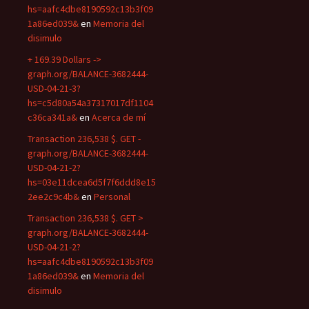
hs=aafc4dbe8190592c13b3f09
1a86ed039&
en
Memoria del
disimulo
+ 169.39 Dollars ->
graph.org/BALANCE-3682444-
USD-04-21-3?
hs=c5d80a54a37317017df1104
c36ca341a&
en
Acerca de mí
Transaction 236,538 $. GET -
graph.org/BALANCE-3682444-
USD-04-21-2?
hs=03e11dcea6d5f7f6ddd8e15
2ee2c9c4b&
en
Personal
Transaction 236,538 $. GET >
graph.org/BALANCE-3682444-
USD-04-21-2?
hs=aafc4dbe8190592c13b3f09
1a86ed039&
en
Memoria del
disimulo