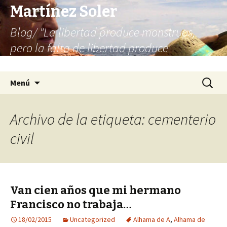
Martínez Soler
Blog/ "La libertad produce monstruos,
pero la falta de libertad produce
infinitamente más monstruos"
Saltar
Buscar:
Menú
al
contenido
Archivo de la etiqueta: cementerio
civil
Van cien años que mi hermano
Francisco no trabaja…
18/02/2015
Uncategorized
Alhama de A
,
Alhama de