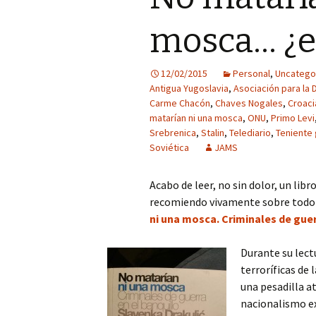
mosca… ¿e
12/02/2015
Personal
,
Uncatego
Antigua Yugoslavia
,
Asociación para la 
Carme Chacón
,
Chaves Nogales
,
Croaci
matarían ni una mosca
,
ONU
,
Primo Levi
Srebrenica
,
Stalin
,
Telediario
,
Teniente 
Soviética
JAMS
Acabo de leer, no sin dolor, un lib
recomiendo vivamente sobre todo 
ni una mosca. Criminales de guer
Durante su lect
terroríficas de
una pesadilla a
nacionalismo e