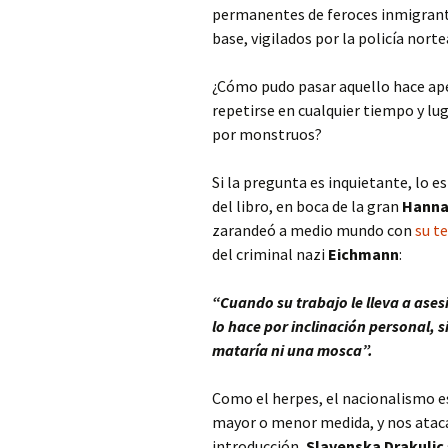
permanentes de feroces inmigrante
base, vigilados por la policía nort
¿Cómo pudo pasar aquello hace apen
repetirse en cualquier tiempo y lu
por monstruos?
Si la pregunta es inquietante, lo 
del libro, en boca de la gran
Hanna
zarandeó a medio mundo con
su t
del criminal nazi
Eichmann
:
“Cuando su trabajo le lleva a ases
lo hace por inclinación personal, s
mataría ni una mosca”.
Como el herpes, el nacionalismo es
mayor o menor medida, y nos ataca
introducción,
Slavenska Drakulic