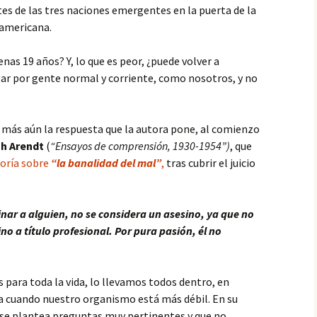
s de las tres naciones emergentes en la puerta de la
eamericana.
as 19 años? Y, lo que es peor, ¿puede volver a
gar por gente normal y corriente, como nosotros, y no
es más aún la respuesta que la autora pone, al comienzo
h Arendt
(
“Ensayos de comprensión, 1930-1954”)
, que
eoría sobre
“la banalidad del mal”
,
tras cubrir el juicio
inar a alguien, no se considera un asesino, ya que no
ino a título profesional. Por pura pasión, él no
 para toda la vida, lo llevamos todos dentro, en
 cuando nuestro organismo está más débil. En su
se plantea preguntas muy pertinentes y que no