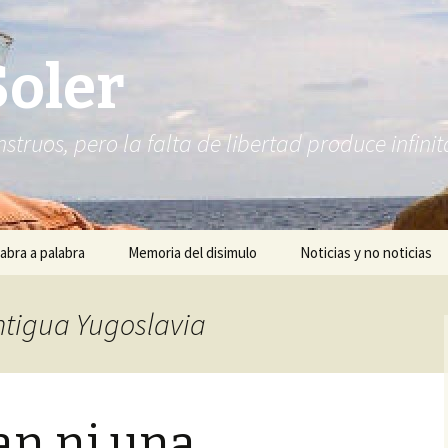
Soler
struos, pero la falta de libertad produce infi
abra a palabra
Memoria del disimulo
Noticias y no noticias
Antigua Yugoslavia
an ni una