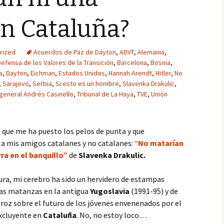
n Cataluña?
rized
Acuerdos de Paz de Dayton
,
ADVT
,
Alemania
,
Defensa de los Valores de la Transición
,
Barcelona
,
Bosnia
,
a
,
Dayton
,
Eichman
,
Estados Unidos
,
Hannah Arendt
,
Hitler
,
No
,
Sarajevo
,
Serbia
,
Si esto es un hombre
,
Slavenka Drakulic
,
general Andrés Casinello
,
Tribunal de La Haya
,
TVE
,
Unión
ro que me ha puesto los pelos de punta y que
a mis amigos catalanes y no catalanes:
“
No matarían
ra en el banquillo”
de
Slavenka Drakulic.
ura, mi cerebro ha sido un hervidero de estampas
 las matanzas en la antigua
Yugoslavia
(1991-95) y de
troz sobre el futuro de los jóvenes envenenados por el
xcluyente en
Cataluña
. No, no estoy loco…