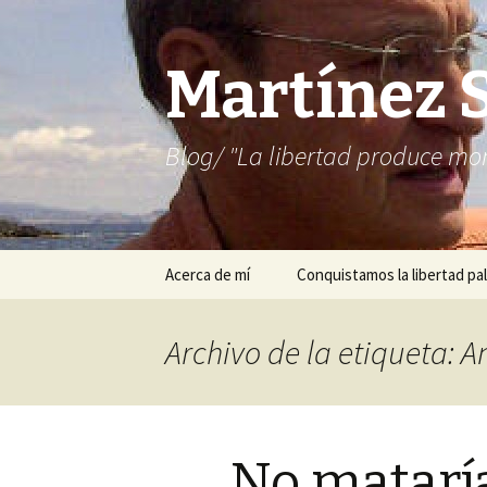
Martínez 
Blog/ "La libertad produce mon
Saltar
Acerca de mí
Conquistamos la libertad pal
al
contenido
Archivo de la etiqueta: 
No matarí