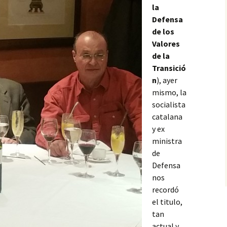
la
Defensa
de los
Valores
de la
Transició
n
), ayer
mismo, la
socialista
catalana
y ex
ministra
de
Defensa
nos
recordó
el titulo,
tan
actual y