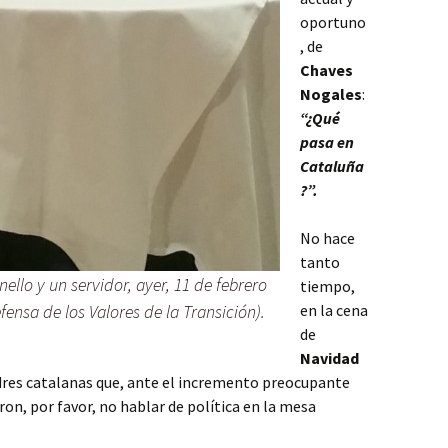
oportuno
, de
Chaves
Nogales
:
“¿Qué
pasa en
Cataluña
?”.
No hace
tanto
ello y un servidor, ayer, 11 de febrero
tiempo,
fensa de los Valores de la Transición).
en la cena
de
Navidad
res catalanas que, ante el incremento preocupante
eron, por favor, no hablar de política en la mesa