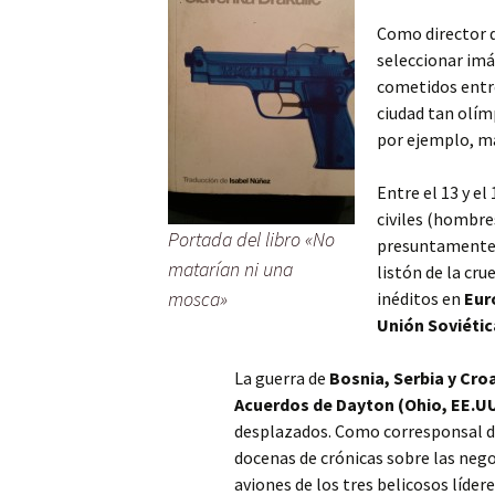
Como director d
seleccionar imá
cometidos entre
ciudad tan olí
por ejemplo, má
Entre el 13 y el
civiles (hombre
Portada del libro «No
presuntamente 
matarían ni una
listón de la cru
mosca»
inéditos en
Eur
Unión Soviétic
La guerra de
Bosnia, Serbia y Cro
Acuerdos de Dayton (Ohio, EE.UU
desplazados. Como corresponsal 
docenas de crónicas sobre las nego
aviones de los tres belicosos líde