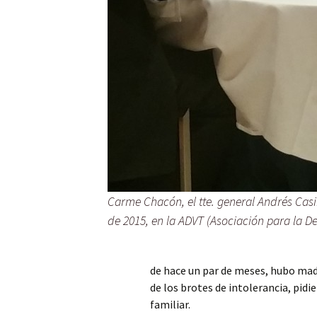
Carme Chacón, el tte. general Andrés Casin
de 2015, en la ADVT (Asociación para la De
de hace un par de meses, hubo mad
de los brotes de intolerancia, pidi
familiar.