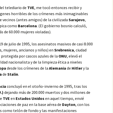
el telediario de
TVE
, me tocó entonces recibir y
genes horribles de los crímenes más inimaginables
 vecinos (antes amigos) de la civilizada
Sarajevo
,
mpica como
Barcelona
. (El gobierno bosnio calculó,
s de 60.000 mujeres violadas).
 19 de julio de 1995, los asesinatos masivos de casi 8.000
s, mujeres, ancianos y niños) en
Srebrenica
, ciudad
protegida por cascos azules de la
ONU
, elevó el
eldad nacionalista y de la limpieza ética a niveles
opa
desde los crímenes de la
Alemania
de
Hitler
y la
a
de
Stalin
.
acia
concluyó en el otoño-invierno de 1995, tras los
.)
dejando más de 200.000 muertos y dos millones de
de
TVE
en
Estados Unidos
en aquel tiempo, envié
ciaciones de paz en la base aérea de
Dayton
, con los
res como telón de fondo y las manifestaciones