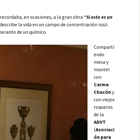
recordaba, en ocasiones, a la gran obra
“Si esto es un
describe la vida en un campo de concentración nazi
perante de un químico.
Comparti
endo
mesa y
mantel
con
Carme
Chacón
y
con viejos
roqueros
de la
ADVT
(
Asociaci
ón para