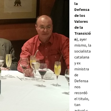
la
Defensa
de los
Valores
de la
Transició
n
), ayer
mismo, la
socialista
catalana
y ex
ministra
de
Defensa
nos
recordó
el titulo,
tan
actual y