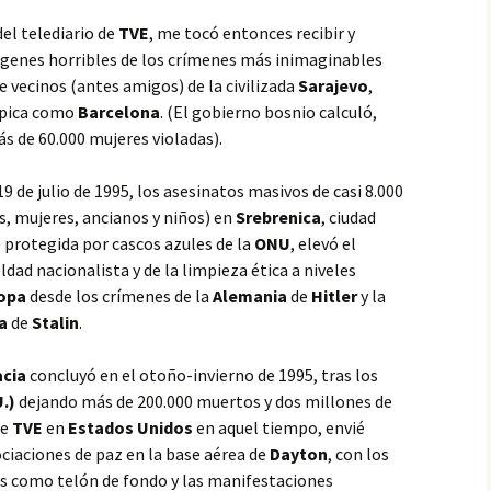
el telediario de
TVE
, me tocó entonces recibir y
genes horribles de los crímenes más inimaginables
 vecinos (antes amigos) de la civilizada
Sarajevo
,
mpica como
Barcelona
. (El gobierno bosnio calculó,
s de 60.000 mujeres violadas).
 19 de julio de 1995, los asesinatos masivos de casi 8.000
s, mujeres, ancianos y niños) en
Srebrenica
, ciudad
protegida por cascos azules de la
ONU
, elevó el
eldad nacionalista y de la limpieza ética a niveles
opa
desde los crímenes de la
Alemania
de
Hitler
y la
a
de
Stalin
.
acia
concluyó en el otoño-invierno de 1995, tras los
.)
dejando más de 200.000 muertos y dos millones de
de
TVE
en
Estados Unidos
en aquel tiempo, envié
ciaciones de paz en la base aérea de
Dayton
, con los
res como telón de fondo y las manifestaciones