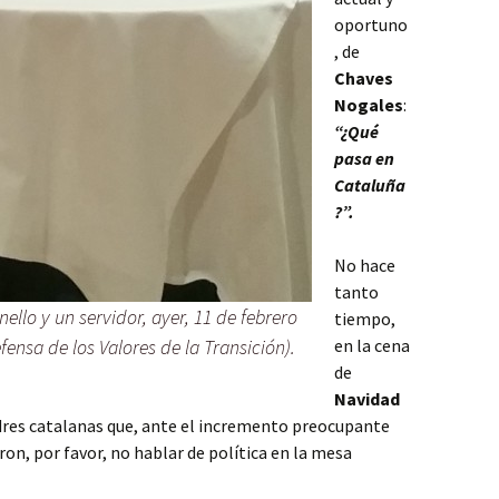
oportuno
, de
Chaves
Nogales
:
“¿Qué
pasa en
Cataluña
?”.
No hace
tanto
ello y un servidor, ayer, 11 de febrero
tiempo,
fensa de los Valores de la Transición).
en la cena
de
Navidad
res catalanas que, ante el incremento preocupante
eron, por favor, no hablar de política en la mesa