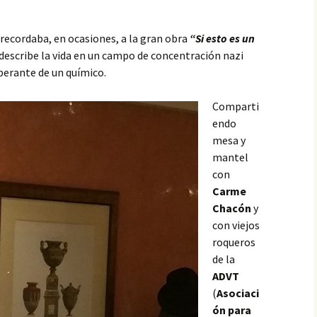
recordaba, en ocasiones, a la gran obra
“Si esto es un
describe la vida en un campo de concentración nazi
perante de un químico.
Comparti
endo
mesa y
mantel
con
Carme
Chacón
y
con viejos
roqueros
de la
ADVT
(
Asociaci
ón para