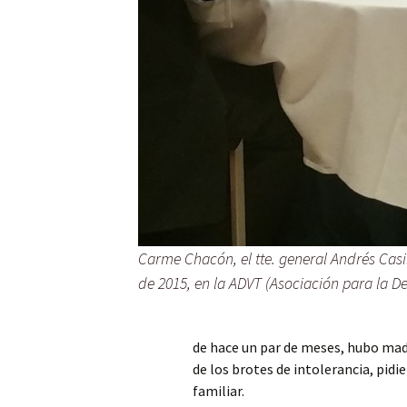
Carme Chacón, el tte. general Andrés Casin
de 2015, en la ADVT (Asociación para la De
de hace un par de meses, hubo mad
de los brotes de intolerancia, pidi
familiar.