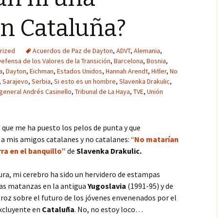
n Cataluña?
rized
Acuerdos de Paz de Dayton
,
ADVT
,
Alemania
,
Defensa de los Valores de la Transición
,
Barcelona
,
Bosnia
,
a
,
Dayton
,
Eichman
,
Estados Unidos
,
Hannah Arendt
,
Hitler
,
No
,
Sarajevo
,
Serbia
,
Si esto es un hombre
,
Slavenka Drakulic
,
general Andrés Casinello
,
Tribunal de La Haya
,
TVE
,
Unión
ro que me ha puesto los pelos de punta y que
a mis amigos catalanes y no catalanes:
“
No matarían
ra en el banquillo”
de
Slavenka Drakulic.
ura, mi cerebro ha sido un hervidero de estampas
 las matanzas en la antigua
Yugoslavia
(1991-95) y de
troz sobre el futuro de los jóvenes envenenados por el
xcluyente en
Cataluña
. No, no estoy loco…