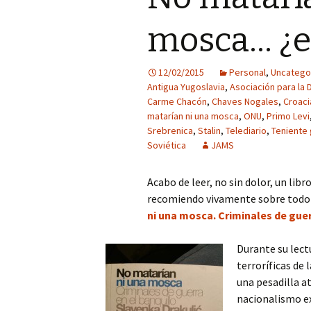
mosca… ¿e
12/02/2015
Personal
,
Uncatego
Antigua Yugoslavia
,
Asociación para la 
Carme Chacón
,
Chaves Nogales
,
Croaci
matarían ni una mosca
,
ONU
,
Primo Levi
Srebrenica
,
Stalin
,
Telediario
,
Teniente 
Soviética
JAMS
Acabo de leer, no sin dolor, un lib
recomiendo vivamente sobre todo 
ni una mosca. Criminales de guer
Durante su lect
terroríficas de
una pesadilla a
nacionalismo e