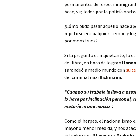
permanentes de feroces inmigrante
base, vigilados por la policía nort
¿Cómo pudo pasar aquello hace apen
repetirse en cualquier tiempo y lu
por monstruos?
Si la pregunta es inquietante, lo 
del libro, en boca de la gran
Hanna
zarandeó a medio mundo con
su t
del criminal nazi
Eichmann
:
“Cuando su trabajo le lleva a ases
lo hace por inclinación personal, s
mataría ni una mosca”.
Como el herpes, el nacionalismo es
mayor o menor medida, y nos ataca
introducción,
Slavenska Drakulic