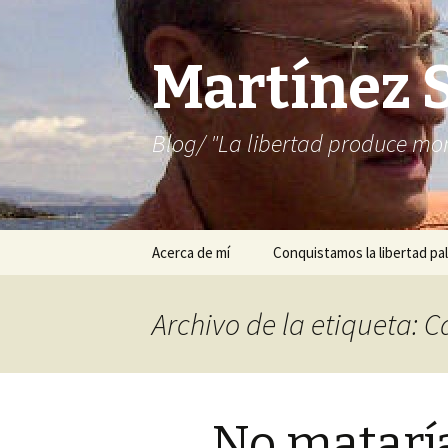
Martínez 
Blog/ "La libertad produce mon
Saltar
Acerca de mí
Conquistamos la libertad pal
al
contenido
Archivo de la etiqueta:
No matarí