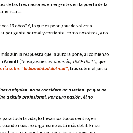
s de las tres naciones emergentes en la puerta de la
eamericana.
as 19 años? Y, lo que es peor, ¿puede volver a
gar por gente normal y corriente, como nosotros, y no
es más aún la respuesta que la autora pone, al comienzo
h Arendt
(
“Ensayos de comprensión, 1930-1954”)
, que
eoría sobre
“la banalidad del mal”
,
tras cubrir el juicio
inar a alguien, no se considera un asesino, ya que no
ino a título profesional. Por pura pasión, él no
 para toda la vida, lo llevamos todos dentro, en
 cuando nuestro organismo está más débil. En su
se plantea preguntas muy pertinentes y que no