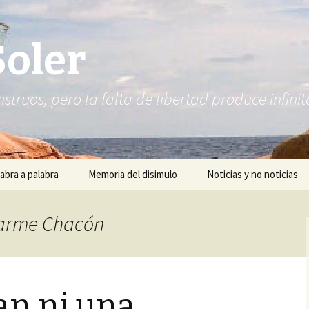
Soler
struos, pero la falta de libertad produce infi
abra a palabra
Memoria del disimulo
Noticias y no noticias
 Carme Chacón
an ni una