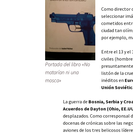
Como director d
seleccionar imá
cometidos entre
ciudad tan olí
por ejemplo, má
Entre el 13 y el
civiles (hombre
Portada del libro «No
presuntamente 
matarían ni una
listón de la cru
mosca»
inéditos en
Eur
Unión Soviétic
La guerra de
Bosnia, Serbia y Cro
Acuerdos de Dayton (Ohio, EE.UU
desplazados. Como corresponsal 
docenas de crónicas sobre las nego
aviones de los tres belicosos líde