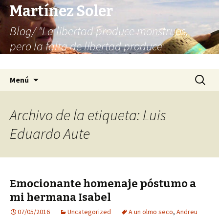
Martínez Soler
Blog/ "La libertad produce monstruos,
pero la falta de libertad produce
infinitamente más monstruos"
Saltar
Buscar:
Menú
al
contenido
Archivo de la etiqueta: Luis
Eduardo Aute
Emocionante homenaje póstumo a
mi hermana Isabel
07/05/2016
Uncategorized
A un olmo seco
,
Andreu