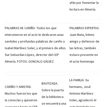
afán por fomentar la
lectura en Almería.
PALABRAS DE CARIÑO. Todos los que
PALABRAS EXPERTAS.
intervinieron en el acto le dedicaron unas
Juan Mata, íntimo
sentidas y profundas palabras de cariño a
amigo y defensor de
Isabel Martínez Soler, y el primero de ellos
las letras, también
fue Sebastían López, director del CEP
estuvo presente en
Almería. FOTOS: GONZALO GÁLVEZ
el acto homenaje.
LA FAMILIA. Su
BAUTIZADA.
CARIÑO Y AMISTAD.
hermano, José
Sobre la puerta
Muchos fueron los que
Antonio Martínez
de la biblioteca
la conocían y quisieron
Soler, agradeció el
se encuentra una
acercarse hasta el CEP
acto brindado por