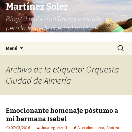
Martínez Soler
Blog/ "La libertad produce monstruos,
pero la falta de libertad produce
infinitamente más monstruos"
Saltar
Buscar:
Menú
al
contenido
Archivo de la etiqueta: Orquesta
Ciudad de Almería
Emocionante homenaje póstumo a
mi hermana Isabel
07/05/2016
Uncategorized
A un olmo seco
,
Andreu