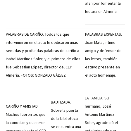
afán por fomentar la
lectura en Almería.
PALABRAS DE CARIÑO. Todos los que
PALABRAS EXPERTAS.
intervinieron en el acto le dedicaron unas
Juan Mata, íntimo
sentidas y profundas palabras de cariño a
amigo y defensor de
Isabel Martínez Soler, y el primero de ellos
las letras, también
fue Sebastían López, director del CEP
estuvo presente en
Almería. FOTOS: GONZALO GÁLVEZ
el acto homenaje.
LA FAMILIA. Su
BAUTIZADA.
CARIÑO Y AMISTAD.
hermano, José
Sobre la puerta
Muchos fueron los que
Antonio Martínez
de la biblioteca
la conocían y quisieron
Soler, agradeció el
se encuentra una
acercarse hasta el CEP
acto brindado por