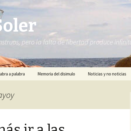
Soler
struos, pero la falta de libertad produce infi
abra a palabra
Memoria del disimulo
Noticias y no noticias
Rayoy
ás ir a las