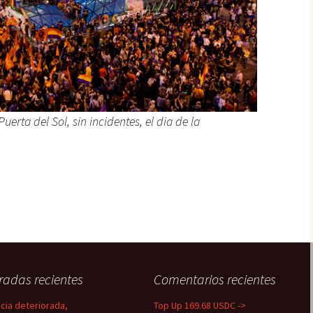
erta del Sol, sin incidentes, el dia de la
radas recientes
Comentarios recientes
icia deteriorada,
Top Up 169.68 USDC ->