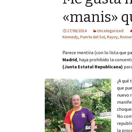
«manis» q
17/06/2014
Uncategorized
Kennedy
,
Puerta del Sol
,
Rayoy
,
Roose
Parece mentira (con lo lista que p
Madrid
, haya prohibido la concent
(Junta Estatal Republicana)
par
¿A qué
que pue
nuevo 
manifes
choques
No com
republi
la proc