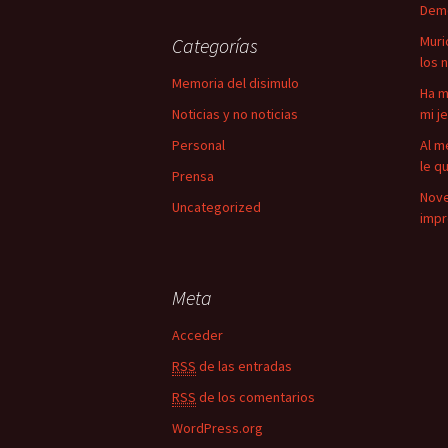
Demo
c
a
Muri
Categorías
r
los 
:
Memoria del disimulo
Ha m
Noticias y no noticias
mi j
Personal
Al m
le q
Prensa
Nove
Uncategorized
impr
Meta
Acceder
RSS
de las entradas
RSS
de los comentarios
WordPress.org