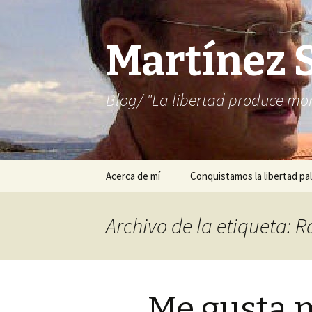
Martínez 
Blog/ "La libertad produce mon
Saltar
Acerca de mí
Conquistamos la libertad pal
al
contenido
Archivo de la etiqueta: 
Me gusta m