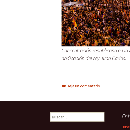
Concentración republicana en la Pu
abdicación del rey Juan Carlos.
Deja un comentario
Ent
B
u
Just
s