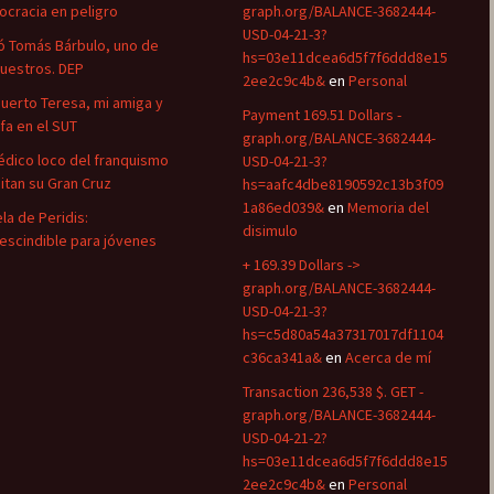
cracia en peligro
graph.org/BALANCE-3682444-
USD-04-21-3?
ó Tomás Bárbulo, uno de
hs=03e11dcea6d5f7f6ddd8e15
nuestros. DEP
2ee2c9c4b&
en
Personal
uerto Teresa, mi amiga y
Payment 169.51 Dollars -
efa en el SUT
graph.org/BALANCE-3682444-
édico loco del franquismo
USD-04-21-3?
uitan su Gran Cruz
hs=aafc4dbe8190592c13b3f09
1a86ed039&
en
Memoria del
la de Peridis:
disimulo
escindible para jóvenes
+ 169.39 Dollars ->
graph.org/BALANCE-3682444-
USD-04-21-3?
hs=c5d80a54a37317017df1104
c36ca341a&
en
Acerca de mí
Transaction 236,538 $. GET -
graph.org/BALANCE-3682444-
USD-04-21-2?
hs=03e11dcea6d5f7f6ddd8e15
2ee2c9c4b&
en
Personal