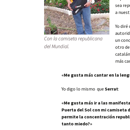
sea rep
a nuest
Yo diré
autorid
Con la camiseta republicana
un conc
del Mundial.
otro de
catalán
más can
«Me gusta más cantar en la leng
Yo digo lo mismo que
Serrat
:
«Me gusta más ir a las manifesta
Puerta del Sol con mi camiseta de
permite la concentración republi
tanto miedo?»