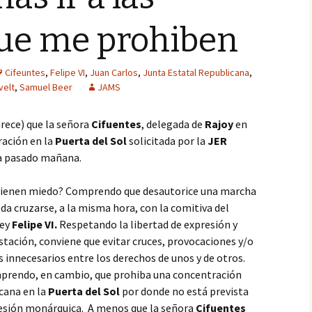
ue me prohiben
Cifeuntes
,
Felipe VI
,
Juan Carlos
,
Junta Estatal Republicana
,
velt
,
Samuel Beer
JAMS
arece) que la señora
Cifuentes
, delegada de
Rajoy
en
ración en la
Puerta del Sol
solicitada por la
JER
a pasado mañana.
 tienen miedo? Comprendo que desautorice una marcha
da cruzarse, a la misma hora, con la comitiva del
rey
Felipe VI.
Respetando la libertad de expresión y
tación, conviene que evitar cruces, provocaciones y/o
 innecesarios entre los derechos de unos y de otros.
prendo, en cambio, que prohiba una concentración
cana en la
Puerta del Sol
por donde no está prevista
esión monárquica. A menos que la señora
Cifuentes