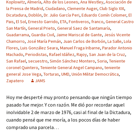
Koplowitz
,
Almería
,
Alto de los Leones
,
Ana Westley
,
Asociación de
la Prensa de Madrid
,
Ciudadano
,
Clemente Auger
,
Club Siglo XXI
,
Dicatadura
,
Doblón
,
Dr. Julio García Peri
,
Eduardo Comín Colomer
,
El
Pais
,
El Sol
,
Ernesto Garrido
,
ETA
,
Fontiveros
,
franco
,
General Castro
San Martín
,
General Prieto
,
General Saez de Santamaría
,
Guadarrama
,
Guardia Civil
,
Jaime Mariscal de Gante
,
Jesús Vicente
Chamorro
,
José María Pemán
,
Juan Carlos de Borbón
,
La Salle
,
Lola
Flores
,
Luis González Seara
,
Manuel Fraga Iribarne
,
Parador Antonio
Machado
,
Periodistas
,
Rafael Idáñez
,
Rajoy
,
San Juan de la Cruz
,
San Rafael
,
secuestro
,
Simón Sánchez Montero
,
Soria
,
Teniente
coronel Quintero
,
Teniente General Angel Campano
,
teniente
general Jose Vega
,
Torturas
,
UMD
,
Unión Militar Democrática
,
Zapatero
JAMS
Hoy me desperté muy pronto pensando que ningún tiempo
pasado fue mejor. Y con razón. Me dió por recordar aquel
inolvidable 2 de marzo de 1976, casi al final de la Dictadura,
cuando pensé que me moría, a los pocos días de haber
comprado una parcela…