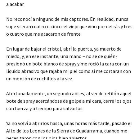
a acabar.
No reconocí a ninguno de mis captores. En realidad, nunca
supe si eran cuatro o cinco: el viejo que vino por detrás y tres
o cuatro que me atacaron de frente.
En lugar de bajar el cristal, abrí la puerta, ya muerto de
miedo, y, en ese instante, una mano – no se de quién-
presionó un bote blanco de spray y me roció la cara con un
líquido abrasivo que rajaba mi piel como si me cortaran con
un montón de cuchillos a la vez.
Afortunadamente, un segundo antes, al ver de refilón aquel
bote de spray acercándose de golpe a mi cara, cerré los ojos
con fuerza y a tiempo para salvarlos.
Ya no volví a abrirlos hasta, unas horas más tarde, pasado el
Alto de los Leones de la Sierra de Guadarrama, cuando me
necesitaron con los ojos bien abiertos.