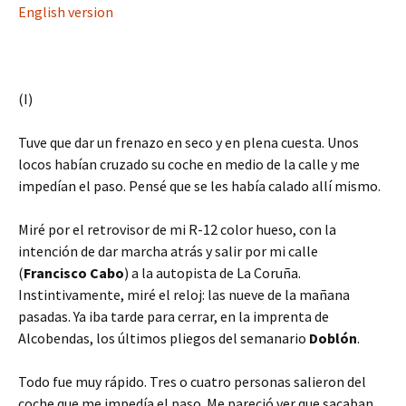
English version
(I)
Tuve que dar un frenazo en seco y en plena cuesta. Unos
locos habían cruzado su coche en medio de la calle y me
impedían el paso. Pensé que se les había calado allí mismo.
Miré por el retrovisor de mi R-12 color hueso, con la
intención de dar marcha atrás y salir por mi calle
(
Francisco Cabo
) a la autopista de La Coruña.
Instintivamente, miré el reloj: las nueve de la mañana
pasadas. Ya iba tarde para cerrar, en la imprenta de
Alcobendas, los últimos pliegos del semanario
Doblón
.
Todo fue muy rápido. Tres o cuatro personas salieron del
coche que me impedía el paso. Me pareció ver que sacaban