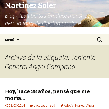
Martínez Soler
Blog/ "La libertad produce monstruos,
pero la falta de libertad produce
infinitamente más monstruos"
Saltar
Buscar:
Menú
al
contenido
Archivo de la etiqueta: Teniente
General Angel Campano
Hoy, hace 38 años, pensé que me
moría…
02/03/2014
Uncategorized
Adolfo Suárez
,
Alicia