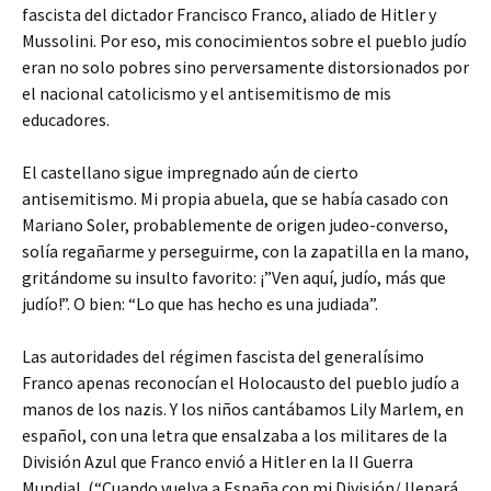
fascista del dictador Francisco Franco, aliado de Hitler y
Mussolini. Por eso, mis conocimientos sobre el pueblo judío
eran no solo pobres sino perversamente distorsionados por
el nacional catolicismo y el antisemitismo de mis
educadores.
El castellano sigue impregnado aún de cierto
antisemitismo. Mi propia abuela, que se había casado con
Mariano Soler, probablemente de origen judeo-converso,
solía regañarme y perseguirme, con la zapatilla en la mano,
gritándome su insulto favorito: ¡”Ven aquí, judío, más que
judío!”. O bien: “Lo que has hecho es una judiada”.
Las autoridades del régimen fascista del generalísimo
Franco apenas reconocían el Holocausto del pueblo judío a
manos de los nazis. Y los niños cantábamos Lily Marlem, en
español, con una letra que ensalzaba a los militares de la
División Azul que Franco envió a Hitler en la II Guerra
Mundial. (“Cuando vuelva a España con mi División/ llenará