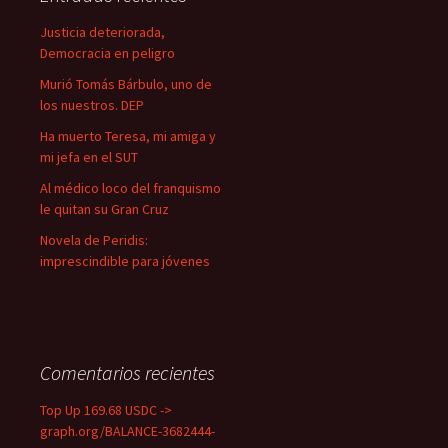
r
:
Justicia deteriorada,
Democracia en peligro
Murió Tomás Bárbulo, uno de
los nuestros. DEP
Ha muerto Teresa, mi amiga y
mi jefa en el SUT
Al médico loco del franquismo
le quitan su Gran Cruz
Novela de Peridis:
imprescindible para jóvenes
Comentarios recientes
Top Up 169.68 USDC ->
graph.org/BALANCE-3682444-