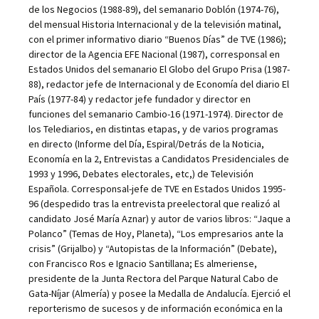
de los Negocios (1988-89), del semanario Doblón (1974-76),
del mensual Historia Internacional y de la televisión matinal,
con el primer informativo diario “Buenos Días” de TVE (1986);
director de la Agencia EFE Nacional (1987), corresponsal en
Estados Unidos del semanario El Globo del Grupo Prisa (1987-
88), redactor jefe de Internacional y de Economía del diario El
País (1977-84) y redactor jefe fundador y director en
funciones del semanario Cambio-16 (1971-1974). Director de
los Telediarios, en distintas etapas, y de varios programas
en directo (Informe del Día, Espiral/Detrás de la Noticia,
Economía en la 2, Entrevistas a Candidatos Presidenciales de
1993 y 1996, Debates electorales, etc,) de Televisión
Española. Corresponsal-jefe de TVE en Estados Unidos 1995-
96 (despedido tras la entrevista preelectoral que realizó al
candidato José María Aznar) y autor de varios libros: “Jaque a
Polanco” (Temas de Hoy, Planeta), “Los empresarios ante la
crisis” (Grijalbo) y “Autopistas de la Información” (Debate),
con Francisco Ros e Ignacio Santillana; Es almeriense,
presidente de la Junta Rectora del Parque Natural Cabo de
Gata-Níjar (Almería) y posee la Medalla de Andalucía. Ejerció el
reporterismo de sucesos y de información económica en la