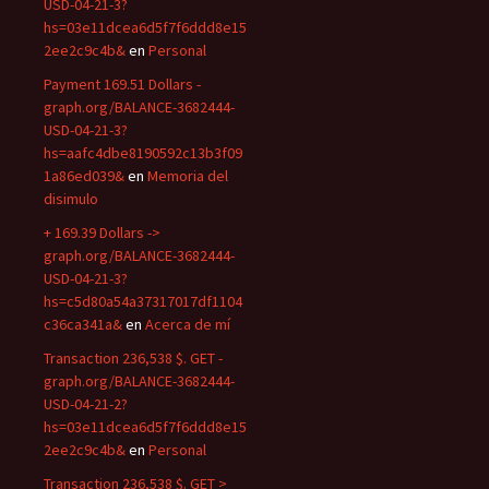
USD-04-21-3?
hs=03e11dcea6d5f7f6ddd8e15
2ee2c9c4b&
en
Personal
Payment 169.51 Dollars -
graph.org/BALANCE-3682444-
USD-04-21-3?
hs=aafc4dbe8190592c13b3f09
1a86ed039&
en
Memoria del
disimulo
+ 169.39 Dollars ->
graph.org/BALANCE-3682444-
USD-04-21-3?
hs=c5d80a54a37317017df1104
c36ca341a&
en
Acerca de mí
Transaction 236,538 $. GET -
graph.org/BALANCE-3682444-
USD-04-21-2?
hs=03e11dcea6d5f7f6ddd8e15
2ee2c9c4b&
en
Personal
Transaction 236,538 $. GET >