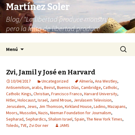
Martínez Soler
Blog/ "La libertad produce monstruos,
pero la falta de libertad produce
infinitamente más monstruos"
Saltar
Buscar:
Menú
al
contenido
Zvi, Jamil y José en Harvard
10/04/2017
Uncategorized
Almería
,
Ana Westley
,
Antisemitism
,
arabs
,
Beirut
,
Buenos Días
,
Cambridge
,
Catholic
,
Catholic Kings
,
Christian
,
Francisco Franco
,
Harvard University
,
Hitler
,
Holocaust
,
Israel
,
Jamil Mroue
,
Jerulasem Television
,
Jerusalem
,
Jews
,
Jim Thomson
,
Kirkland House
,
Ladino
,
Mazapans
,
Moors
,
Mussolini
,
Nazis
,
Nieman Foundation for Journalism
,
Sepharad
,
Sephardics
,
Shalom Israel
,
Spain
,
The New York Times
,
Toledo
,
TVE
,
Zvi Dor ner
JAMS