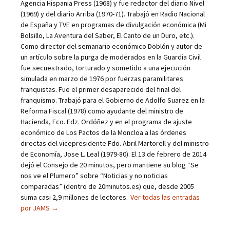
Agencia Hispania Press (1968) y fue redactor del diario Nivel
(1969) y del diario Arriba (1970-71). Trabajó en Radio Nacional
de España y TVE en programas de divulgación económica (Mi
Bolsillo, La Aventura del Saber, El Canto de un Duro, etc.).
Como director del semanario económico Doblón y autor de
un artículo sobre la purga de moderados en la Guardia Civil
fue secuestrado, torturado y sometido a una ejecución
simulada en marzo de 1976 por fuerzas paramilitares
franquistas. Fue el primer desaparecido del final del
franquismo. Trabajó para el Gobierno de Adolfo Suarez en la
Reforma Fiscal (1978) como ayudante del ministro de
Hacienda, Fco. Fdz. Ordóñez y en el programa de ajuste
económico de Los Pactos de la Moncloa a las órdenes
directas del vicepresidente Fdo. Abril Martorell y del ministro
de Economía, Jose L. Leal (1979-80). El 13 de febrero de 2014
dejó el Consejo de 20 minutos, pero mantiene su blog “Se
nos ve el Plumero” sobre “Noticias y no noticias
comparadas” (dentro de 20minutos.es) que, desde 2005
suma casi 2,9 millones de lectores.
Ver todas las entradas
por JAMS
→