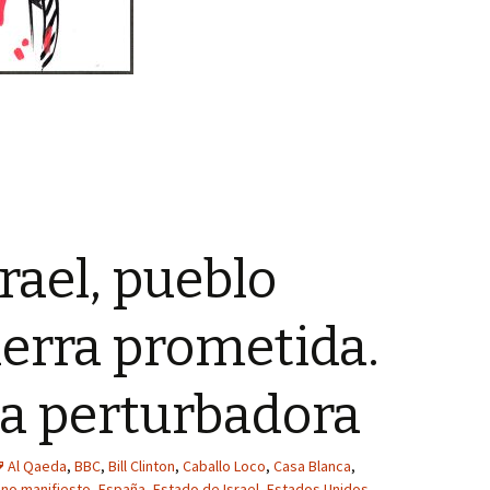
rael, pueblo
tierra prometida.
a perturbadora
Al Qaeda
,
BBC
,
Bill Clinton
,
Caballo Loco
,
Casa Blanca
,
ino manifiesto
,
España
,
Estado de Israel
,
Estados Unidos
,