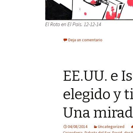
El Roto en El Pais. 12-12-14
Deja un comentario
EE.UU. e Is
elegido y 
Una mirad
04/08/2014
Uncategorized
Cisjordania
,
Dakota del Sur
,
David
,
dest