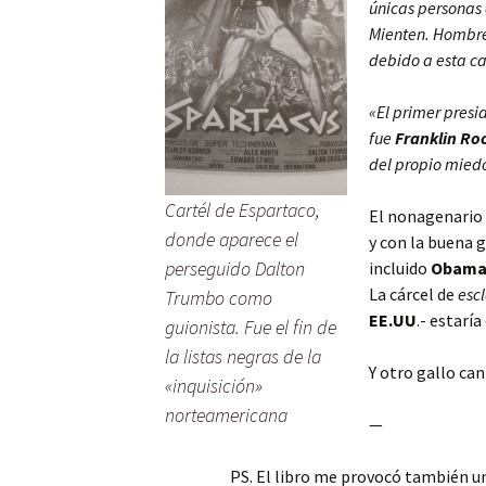
únicas personas 
Mienten. Hombres
debido a esta ca
«El primer presi
fue
Franklin Ro
del propio mied
Cartél de Espartaco,
El nonagenario
donde aparece el
y con la buena 
perseguido Dalton
incluido
Obam
La cárcel de
esc
Trumbo como
EE.UU
.- estaría
guionista. Fue el fin de
la listas negras de la
Y otro gallo can
«inquisición»
norteamericana
—
PS. El libro me provocó también u