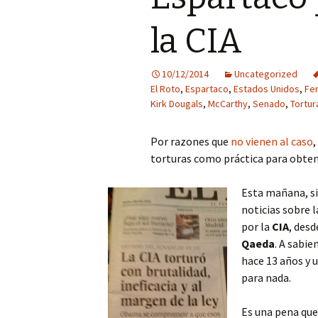
la CIA
10/12/2014
Uncategorized
El Roto
,
Espartaco
,
Estados Unidos
,
Fe
Kirk Dougals
,
McCarthy
,
Senado
,
Tortur
Por razones que
no vienen al caso
,
torturas como práctica para obten
Esta mañana, si
noticias sobre l
por la
CIA
, des
Qaeda
. A sabie
hace 13 años y 
para nada.
Es una pena que