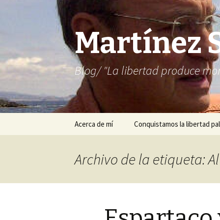
Martínez 
Blog/ "La libertad produce mon
Saltar
Acerca de mí
Conquistamos la libertad pal
al
contenido
Archivo de la etiqueta: 
Espartaco 