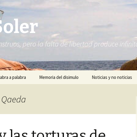
Soler
struos, pero la falta de libertad produce infi
abra a palabra
Memoria del disimulo
Noticias y no noticias
Al Qaeda
y las torturas de