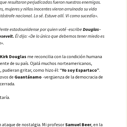
que resultaron perjudicadas fueron nuestros enemigos.
, mujeres y niños inocentes vieron arruinada su vida
tástrofe nacional. Lo sé. Estuve allí. Vi como sucedía».
dente estadounidense por quien voté -escribe
Douglas
–
osevelt.
Él dijo: «De lo único que debemos tener miedo es
o».
Kirk Douglas
me reconcilia con la condición humana
gente de su país. Ojalá muchos norteamericanos,
a
, pudieran gritar, como hizo él: “
Yo soy Espartaco”
.
lavos
de
Guantánamo
-vergüenza de la democracia de
 cerrada.
taría.
n ataque de nostalgia. Mi profesor
Samuel Beer
, en la