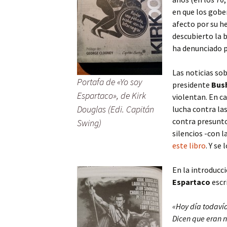
en que los gob
afecto por su h
descubierto la b
ha denunciado 
Las noticias sob
Portafa de «Yo soy
presidente
Bush
Espartaco», de Kirk
violentan. En ca
Douglas (Edi. Capitán
lucha contra las
contra presunt
Swing)
silencios -con 
este libro
. Y se
En la introducci
Espartaco
escr
«Hoy día todavía 
Dicen que eran n