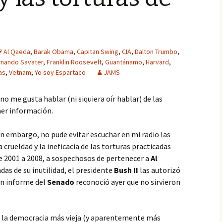
Al Qaeda
,
Barak Obama
,
Capitan Swing
,
CIA
,
Dalton Trumbo
,
rnando Savater
,
Franklin Roosevelt
,
Guantánamo
,
Harvard
,
as
,
Vetnam
,
Yo soy Espartaco
JAMS
 no me gusta hablar (ni siquiera oír hablar) de las
er información.
n embargo, no pude evitar escuchar en mi radio las
a crueldad y la ineficacia de las torturas practicadas
de 2001 a 2008, a sospechosos de pertenecer a
Al
ndas de su inutilidad, el presidente
Bush II
las autorizó
un informe del
Senado
reconoció ayer que no sirvieron
 la democracia más vieja (y aparentemente más