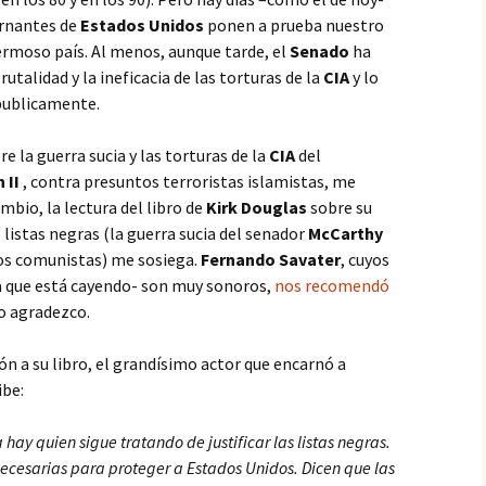
ernantes de
Estados Unidos
ponen a prueba nuestro
ermoso país. Al menos, aunque tarde, el
Senado
ha
rutalidad y la ineficacia de las torturas de la
CIA
y lo
publicamente.
re la guerra sucia y las torturas de la
CIA
del
 II
, contra presuntos terroristas islamistas, me
mbio, la lectura del libro de
Kirk Douglas
sobre su
 listas negras (la guerra sucia del senador
McCarthy
os comunistas) me sosiega.
Fernando Savater
, cuyos
la que está cayendo- son muy sonoros,
nos recomendó
 lo agradezco.
ón a su libro, el grandísimo actor que encarnó a
ibe:
hay quien sigue tratando de justificar las listas negras.
ecesarias para proteger a Estados Unidos. Dicen que las