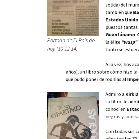
sólida) del mun
también que
Ba
Estados Unido
puestos tantas 
Guantánamo
.
Portada de El Pais de
la élite
“wasp”
hoy (10-12-14)
tanto se esfuerz
A la vez, hoy ac
años), un libro sobre cómo hizo la 
que pudo poner de rodillas al
Impe
Admiro a
Kirk 
su libro, le ad
conocí en
Esta
negros y contra
Con todas sus co
años (en los 70,