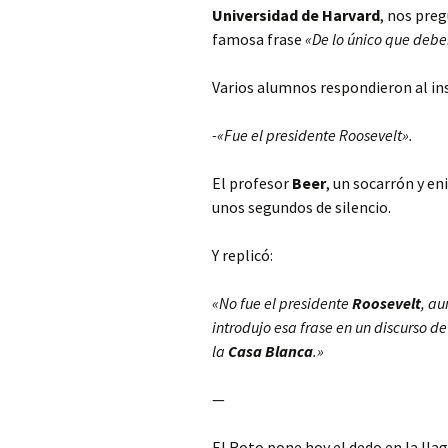
Universidad de Harvard
, nos preg
famosa frase
«De lo único que debe
Varios alumnos respondieron al ins
-«Fue el presidente Roosevelt».
El profesor
Beer
, un socarrón y e
unos segundos de silencio.
Y replicó:
«No fue el presidente
Roosevelt
, au
introdujo esa frase en un discurso d
la
Casa Blanca
.»
—
El Roto pone hoy el dedo en la llag