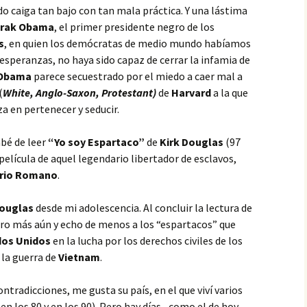
do caiga tan bajo con tan mala práctica. Y una lástima
rak Obama
, el primer presidente negro de los
s
, en quien los demócratas de medio mundo habíamos
esperanzas, no haya sido capaz de cerrar la infamia de
Obama
parece secuestrado por el miedo a caer mal a
(
White, Anglo-Saxon, Protestant)
de
Harvard
a la que
a en pertenecer y seducir.
abé de leer
“Yo soy Espartaco”
de
Kirk Douglas
(97
película de aquel legendario libertador de esclavos,
rio Romano
.
Douglas
desde mi adolescencia. Al concluir la lectura de
miro más aún y echo de menos a los “espartacos” que
dos Unidos
en la lucha por los derechos civiles de los
 la guerra de
Vietnam
.
ntradicciones, me gusta su país, en el que viví varios
 en los 80 y en los 90). Pero hay días –como el de hoy-