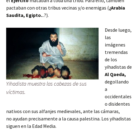
el
Ejército
mataban a toda una tribu. Para ello, también
pactaban con otras tribus vecinas y/o enemigas (
¿Arabia
Saudita, Egipto.
..?).
Desde luego,
las
imágenes
tremendas
de los
yihadistas de
Al Qaeda,
degollando
Yihadista muestra las cabezas de sus
a
víctimas.
occidentales
o disidentes
nativos con sus alfanjes medievales, ante las cámaras,
no ayudan precisamente a la causa palestina. Los yihadistas
siguen en la Edad Media.