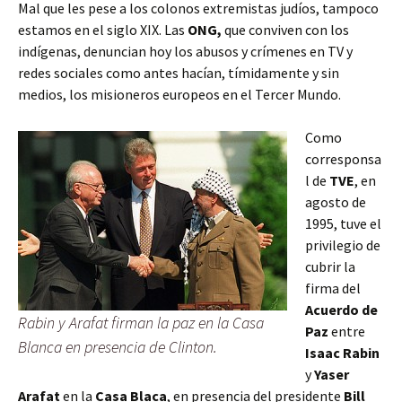
Mal que les pese a los colonos extremistas judíos, tampoco
estamos en el siglo XIX. Las
ONG,
que conviven con los
indígenas,
denuncian hoy los abusos y crímenes en TV y
redes sociales como antes hacían, tímidamente y sin
medios, los misioneros europeos en el Tercer Mundo.
Como
corresponsa
l de
TVE
, en
agosto de
1995, tuve el
privilegio de
cubrir la
firma del
Acuerdo de
Rabin y Arafat firman la paz en la Casa
Paz
entre
Blanca en presencia de Clinton.
Isaac Rabin
y
Yaser
Arafat
en la
Casa Blaca
, en presencia del presidente
Bill