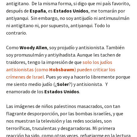
antigitano. De la misma forma, si digo que mi país favorito,
después de
España
, es
Estados Unidos
, me tomarán por
antiyanqui. Sin embargo, no soy antijudío ni antimusulmán
ni antigitano ni, por supuesto, antiyanqui. Todo lo
contrario.
Como
Woody Allen
, soy projudío y antisionista. También
soy promusulmán y antiyihadista. Aunque les tachen de
traidores, tengo la impresión de que
solo los judíos
antisionistas (como
Hobsbawm
) pueden criticar los
crímenes de Israel
. Pues yo voy a hacerlo libremente porque
me siento medio judío (¿
Soler
?) y antisionista. Y
enamorado de los
Estados Unidos
.
Las imágenes de niños palestinos masacrados, con tan
flagrante desporporción, por las bombas israelíes, y que
nos muestran la televisión y las redes sociales, son
terroríficas, truculentas y desgarradoras. Mi primera
reacción ha sido, como otras veces, refugiarme en la lectura