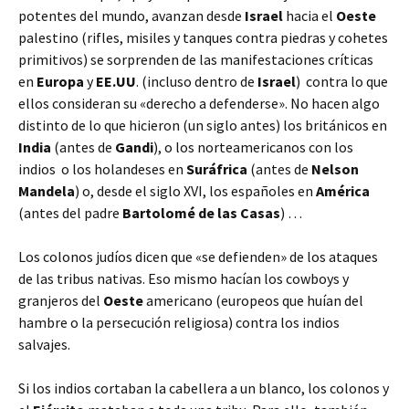
potentes del mundo, avanzan desde
Israel
hacia el
Oeste
palestino (rifles, misiles y tanques contra piedras y cohetes
primitivos) se sorprenden de las manifestaciones críticas
en
Europa
y
EE.UU
. (incluso dentro de
Israel
) contra lo que
ellos consideran su «derecho a defenderse». No hacen algo
distinto de lo que hicieron (un siglo antes) los británicos en
India
(antes de
Gandi
), o los norteamericanos con los
indios o los holandeses en
Suráfrica
(antes de
Nelson
Mandela
) o, desde el siglo XVI, los españoles en
América
(antes del padre
Bartolomé de las Casas
) …
Los colonos judíos dicen que «se defienden» de los ataques
de las tribus nativas. Eso mismo hacían los cowboys y
granjeros del
Oeste
americano (europeos que huían del
hambre o la persecución religiosa) contra los indios
salvajes.
Si los indios cortaban la cabellera a un blanco, los colonos y