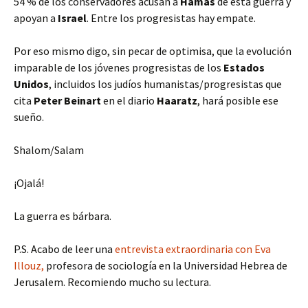
54 % de los conservadores acusan a
Hamas
de esta guerra y
apoyan a
Israel
. Entre los progresistas hay empate.
Por eso mismo digo, sin pecar de optimisa, que la evolución
imparable de los jóvenes progresistas de los
Estados
Unidos
, incluidos los judíos humanistas/progresistas que
cita
Peter Beinart
en el diario
Haaratz
, hará posible ese
sueño.
Shalom/Salam
¡Ojalá!
La guerra es bárbara.
P.S. Acabo de leer una
entrevista extraordinaria con Eva
Illouz,
profesora de sociología en la Universidad Hebrea de
Jerusalem. Recomiendo mucho su lectura.