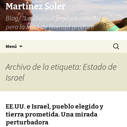
Martínez Soler
Blog/ "La libertad produce monstruos,
pero la falta de libertad produce
infinitamente más monstruos"
Saltar
Buscar:
Menú
al
contenido
Archivo de la etiqueta: Estado de
Israel
EE.UU. e Israel, pueblo elegido y
tierra prometida. Una mirada
perturbadora