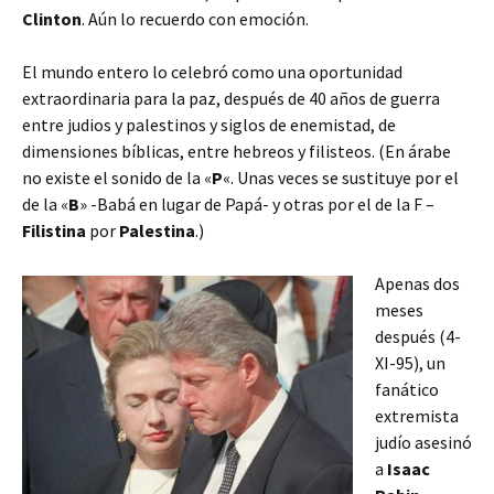
Clinton
. Aún lo recuerdo con emoción.
El mundo entero lo celebró como una oportunidad
extraordinaria para la paz, después de 40 años de guerra
entre judios y palestinos y siglos de enemistad, de
dimensiones bíblicas, entre hebreos y filisteos. (En árabe
no existe el sonido de la «
P
«. Unas veces se sustituye por el
de la «
B
» -Babá en lugar de Papá- y otras por el de la F –
Filistina
por
Palestina
.)
Apenas dos
meses
después (4-
XI-95), un
fanático
extremista
judío asesinó
a
Isaac