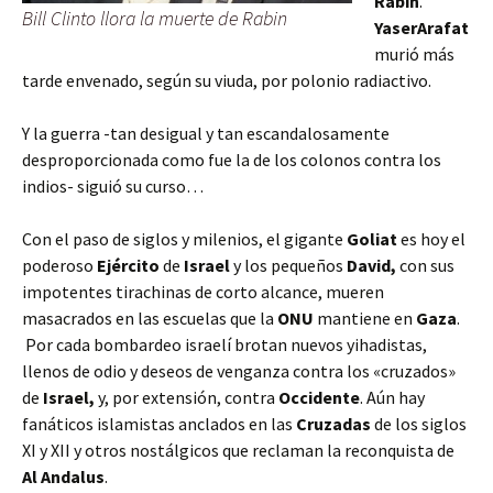
Rabin
.
Bill Clinto llora la muerte de Rabin
Yaser
Arafat
murió más
tarde envenado, según su viuda, por polonio radiactivo.
Y la guerra -tan desigual y tan escandalosamente
desproporcionada como fue la de los colonos contra los
indios- siguió su curso…
Con el paso de siglos y milenios, el gigante
Goliat
es hoy el
poderoso
Ejército
de
Israel
y los pequeños
David,
con sus
impotentes tirachinas de corto alcance,
mueren
masacrados en las escuelas que la
ONU
mantiene en
Gaza
.
Por cada bombardeo israelí brotan nuevos yihadistas,
llenos de odio y deseos de venganza contra los «cruzados»
de
Israel,
y, por extensión, contra
Occidente
. Aún hay
fanáticos islamistas anclados en las
Cruzadas
de los siglos
XI y XII y otros nostálgicos que reclaman la reconquista de
Al Andalus
.