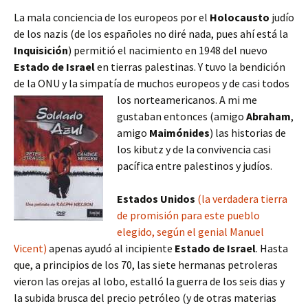
La mala conciencia de los europeos por el
Holocausto
judío
de los nazis (de los españoles no diré nada, pues ahí está la
Inquisición
) permitió el nacimiento en 1948 del nuevo
Estado de Israel
en tierras palestinas. Y tuvo la bendición
de la ONU y la simpatía de muchos europeos y de casi todos
los norteamericanos.
A mi me
gustaban entonces (amigo
Abraham
,
amigo
Maimónides
) las historias de
los kibutz y de la convivencia casi
pacífica entre palestinos y judíos.
Estados Unidos
(la verdadera tierra
de promisión para este pueblo
elegido, según el genial Manuel
Vicent)
apenas ayudó al incipiente
Estado de Israel
. Hasta
que, a principios de los 70, las siete hermanas petroleras
vieron las orejas al lobo, estalló la guerra de los seis dias y
la subida brusca del precio petróleo (y de otras materias