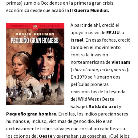
primas) sumió a Occidente en la primera gran crisis
económica desde que acabó la
II Guerra Mundial.
A partir de ahí, creció el
apoyo masivo de
EE.UU
. a
Israel
. En esas fechas, creció
también el movimiento
contra la invasión
norteamericana de
Vietnam
(«
haz el amor, no la guerra»
).
En 1970 se filmaron dos
películas pioneras
revisionistas de la leyenda
del Wild West (Oeste
Salvaje):
Soldado azul
y
Pequeño gran hombre.
En ellas, los indios parecían seres
humanos e, incluso, víctimas de genocidio. No eran
exclusivamente tribus salvajes que cortaban cabelleras a
los colonos del
Oeste
y quemaban sus cosechas.
¡Qué lejos