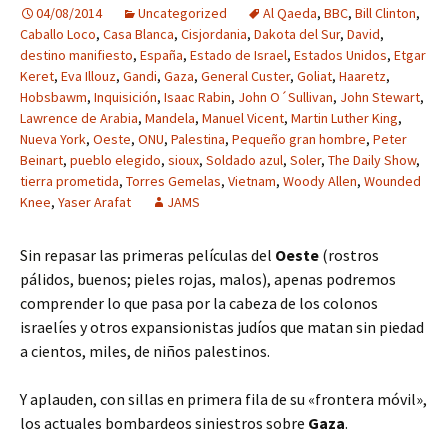
04/08/2014
Uncategorized
Al Qaeda
,
BBC
,
Bill Clinton
,
Caballo Loco
,
Casa Blanca
,
Cisjordania
,
Dakota del Sur
,
David
,
destino manifiesto
,
España
,
Estado de Israel
,
Estados Unidos
,
Etgar
Keret
,
Eva Illouz
,
Gandi
,
Gaza
,
General Custer
,
Goliat
,
Haaretz
,
Hobsbawm
,
Inquisición
,
Isaac Rabin
,
John O´Sullivan
,
John Stewart
,
Lawrence de Arabia
,
Mandela
,
Manuel Vicent
,
Martin Luther King
,
Nueva York
,
Oeste
,
ONU
,
Palestina
,
Pequeño gran hombre
,
Peter
Beinart
,
pueblo elegido
,
sioux
,
Soldado azul
,
Soler
,
The Daily Show
,
tierra prometida
,
Torres Gemelas
,
Vietnam
,
Woody Allen
,
Wounded
Knee
,
Yaser Arafat
JAMS
Sin repasar las primeras películas del
Oeste
(rostros
pálidos, buenos; pieles rojas, malos), apenas podremos
comprender lo que pasa por la cabeza de los colonos
israelíes y otros expansionistas judíos que matan sin piedad
a cientos, miles, de niños palestinos.
Y aplauden, con sillas en primera fila de su «frontera móvil»,
los actuales bombardeos siniestros sobre
Gaza
.