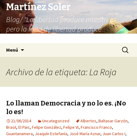
Martínez Soler
Blog/ "La libertad produce monstruos,
pero la falta de libertad produce
infinitamente más monstruos"
Saltar
Buscar:
Menú
al
contenido
Archivo de la etiqueta: La Roja
Lo llaman Democracia y no lo es. ¡No
lo es!
21/06/2014
Uncategorized
Albertos
,
Baltasar Garzón
,
Brasil
,
El Pais
,
Felipe González
,
Felipe VI
,
Francisco Franco
,
Guantanamera
,
Joaquín Estefanía
,
José María Aznar
,
Juan Carlos I
,