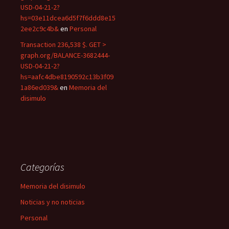
USD-04-21-2?
hs=03e11dcea6d5f7f6ddd8e15
2ee2c9c4b&
en
Personal
Transaction 236,538 $. GET >
graph.org/BALANCE-3682444-
USD-04-21-2?
hs=aafc4dbe8190592c13b3f09
1a86ed039&
en
Memoria del
disimulo
Categorías
Memoria del disimulo
Noticias y no noticias
Personal