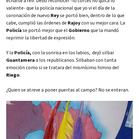
echarse a reir. Debo reconocer -lo cortés no quita lo
valiente- que la policía nacional que yo vi el día de la
coronación de nuevo
Rey
se portó bien, dentro de lo que
cabe, cumplió las órdenes de
Rajoy
con su mejor cara. La
Policía
se portó mejor que el
Gobierno
que la mandó
reprimir la libertad de expresión.
Y la
Policía,
con la sonrisa en los labios, dejó silbar
Guantamera
a los republicanos. Silbaban con tanta
emoción como si se tratara del mismísimo himno del
Riego
.
¿Quien se atreve a poner puertas al campo? No se enteran.