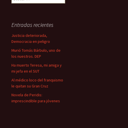
u
s
c
a
Entradas recientes
r
:
Justicia deteriorada,
Democracia en peligro
Murió Tomás Bárbulo, uno de
los nuestros. DEP
Ha muerto Teresa, mi amiga y
mi jefa en el SUT
Al médico loco del franquismo
le quitan su Gran Cruz
Novela de Peridis:
imprescindible para jóvenes