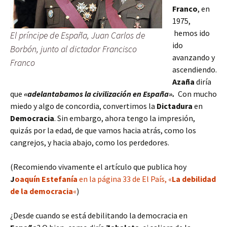
Franco
, en
1975,
hemos ido
El príncipe de España, Juan Carlos de
ido
Borbón, junto al dictador Francisco
avanzando y
Franco
ascendiendo.
Azaña
diría
que
«adelantabamos la civilización en España».
Con mucho
miedo y algo de concordia, convertimos la
Dictadura
en
Democracia
. Sin embargo, ahora tengo la impresión
,
quizás por la edad, de que vamos hacia atrás, como los
cangrejos, y hacia abajo, como los perdedores.
(Recomiendo vivamente el artículo que publica hoy
J
oaquín Estefanía
en la página 33 de El País, «
La debilidad
de la democracia
«
)
¿Desde cuando se está debilitando la democracia en