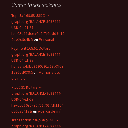
Comentarios recientes
Top Up 169.68 USDC ->
graph.org/BALANCE-3682444-
USD-04-21-3?
hs=03e11dcea6d5f7f6ddd8e15
2ee2c9c4b&
en
Personal
Payment 169.51 Dollars -
graph.org/BALANCE-3682444-
USD-04-21-3?
hs=aafc4dbe8190592c13b3f09
1a86ed039&
en
Memoria del
disimulo
+ 169.39 Dollars ->
graph.org/BALANCE-3682444-
USD-04-21-3?
hs=c5d80a54a37317017df1104
c36ca341a&
en
Acerca de mí
Transaction 236,538 $. GET -
graph.org/BALANCE-3682444-