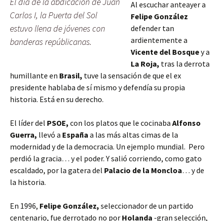
El día de la abdicación de Juan
Al escuchar anteayer a
Carlos I, la Puerta del Sol
Felipe González
estuvo llena de jóvenes con
defender tan
ardientemente a
banderas repúblicanas.
Vicente del Bosque
y a
La Roja,
tras la derrota
humillante en
Brasil,
tuve la sensación de que el ex
presidente hablaba de sí mismo y defendía su propia
historia. Está en su derecho.
El líder del
PSOE,
con los platos que le cocinaba
Alfonso
Guerra,
llevó a
España
a las más altas cimas de la
modernidad y de la democracia. Un ejemplo mundial. Pero
perdió la gracia… y el poder. Y salió corriendo, como gato
escaldado, por la gatera del
Palacio de la Moncloa
… y de
la historia.
En 1996,
Felipe González,
seleccionador de un partido
centenario,
fue derrotado no por
Holanda
-gran selección,