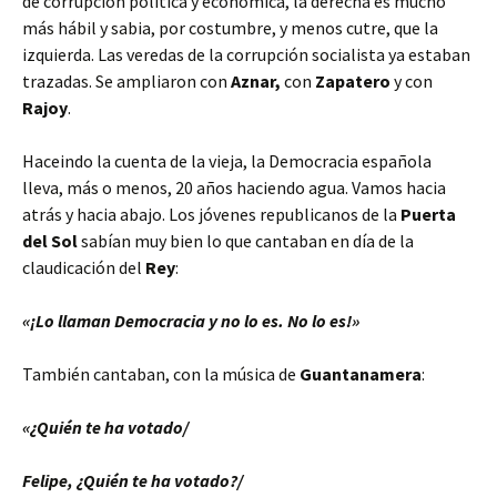
de corrupción política y económica, la derecha es mucho
más hábil y sabia, por costumbre, y menos cutre, que la
izquierda. Las veredas de la corrupción socialista ya estaban
trazadas. Se ampliaron con
Aznar,
con
Zapatero
y con
Rajoy
.
Haceindo la cuenta de la vieja, la Democracia española
lleva, más o menos, 20 años haciendo agua. Vamos hacia
atrás y hacia abajo. Los jóvenes republicanos de la
Puerta
del Sol
sabían muy bien lo que cantaban en día de la
claudicación del
Rey
:
«¡Lo llaman Democracia y no lo es. No lo es!»
También cantaban, con la música de
Guantanamera
:
«¿Quién te ha votado/
Felipe, ¿Quién te ha votado?/