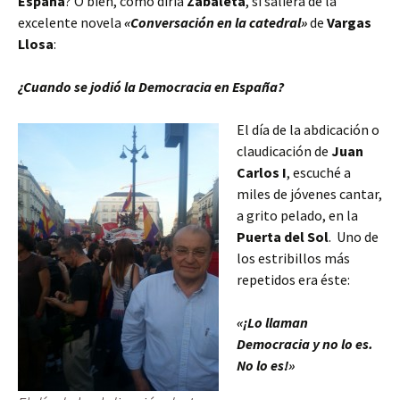
España
? O bien, como diría
Zabaleta
, si saliera de la
excelente novela
«Conversación en la catedral»
de
Vargas
Llosa
:
¿Cuando se jodió la Democracia en España?
El día de la abdicación o
claudicación de
Juan
Carlos I
, escuché a
miles de jóvenes cantar,
a grito pelado, en la
Puerta del Sol
. Uno de
los estribillos más
repetidos era éste:
«¡Lo llaman
Democracia y no lo es.
No lo es!»