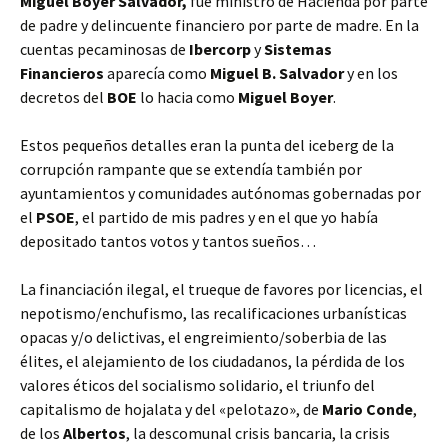
Miguel
Boyer Salvador,
fue ministro de Hacienda por parte
de padre y delincuente financiero por parte de madre. En la
cuentas pecaminosas de
Ibercorp
y
Sistemas
Financieros
aparecía como
Miguel B. Salvador
y en los
decretos del
BOE
lo hacia como
Miguel Boyer
.
Estos pequeños detalles eran la punta del iceberg de la
corrupción rampante que se extendía también por
ayuntamientos y comunidades autónomas gobernadas por
el
PSOE
, el partido de mis padres y en el que yo había
depositado tantos votos y tantos sueños…
La financiación ilegal, el trueque de favores por licencias, el
nepotismo/enchufismo, las recalificaciones urbanísticas
opacas y/o delictivas, el engreimiento/soberbia de las
élites, el alejamiento de los ciudadanos, la pérdida de los
valores éticos del socialismo solidario, el triunfo del
capitalismo de hojalata y del «pelotazo», de
Mario Conde
,
de los
Albertos
, la descomunal crisis bancaria, la crisis