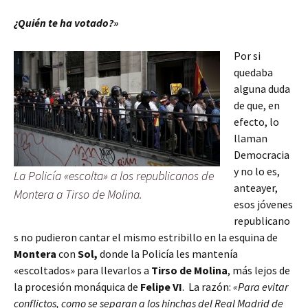
¿Quién te ha votado?»
Por si
quedaba
alguna duda
de que, en
efecto, lo
llaman
Democracia
y no lo es,
La Policía «escolta» a los republicanos de
anteayer,
Montera a Tirso de Molina.
esos jóvenes
republicano
s no pudieron cantar el mismo estribillo en la esquina de
Montera
con
Sol,
donde la Policía les mantenía
«escoltados» para llevarlos a
Tirso de Molina
, más lejos de
la procesión monáquica de
Felipe VI
. La razón:
«Para evitar
conflictos, como se separan a los hinchas del Real Madrid de