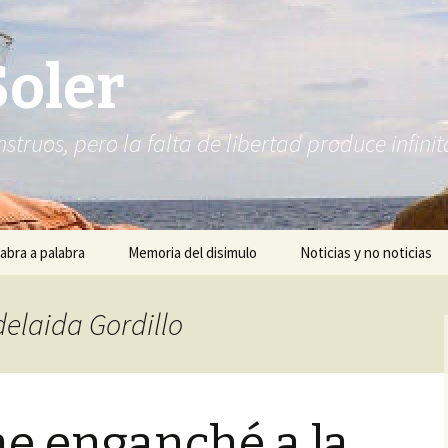
Soler
struos, pero la falta de libertad produce infi
abra a palabra
Memoria del disimulo
Noticias y no noticias
delaida Gordillo
e enganché a la