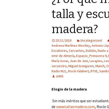
talla y esc
madera?
25/11/2018
Uncategorized
Andreea Martínez Westley
,
Antonio Ló
Escultores
,
Cervantes
,
Doblón
,
Duelo a
emir de Almería
,
Espacio_Primavera 9
,
María Aznar
,
Juan de Juni
,
Lavapies
,
Le
secuestro
,
Miguel Aranguren
,
Munch
,
O
Radio M21
,
Rocío Gilabert
,
RTVE
,
Sandra
JAMS
Elogio de la madera
Sin más méritos que ser estudiante
de
www.tallasmadera.com
, Rocío 