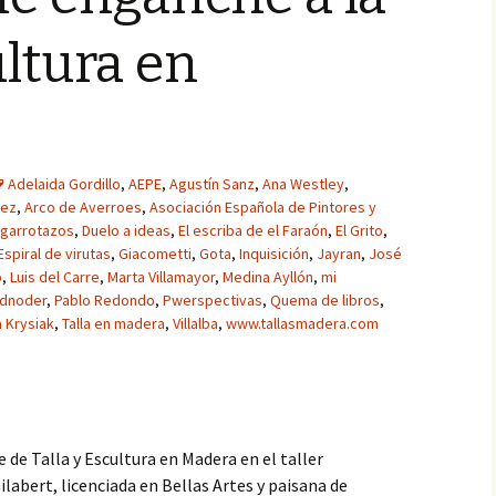
ultura en
Adelaida Gordillo
,
AEPE
,
Agustín Sanz
,
Ana Westley
,
pez
,
Arco de Averroes
,
Asociación Española de Pintores y
 garrotazos
,
Duelo a ideas
,
El escriba de el Faraón
,
El Grito
,
Espiral de virutas
,
Giacometti
,
Gota
,
Inquisición
,
Jayran
,
José
o
,
Luis del Carre
,
Marta Villamayor
,
Medina Ayllón
,
mi
dnoder
,
Pablo Redondo
,
Pwerspectivas
,
Quema de libros
,
 Krysiak
,
Talla en madera
,
Villalba
,
www.tallasmadera.com
 de Talla y Escultura en Madera en el taller
Gilabert, licenciada en Bellas Artes y paisana de