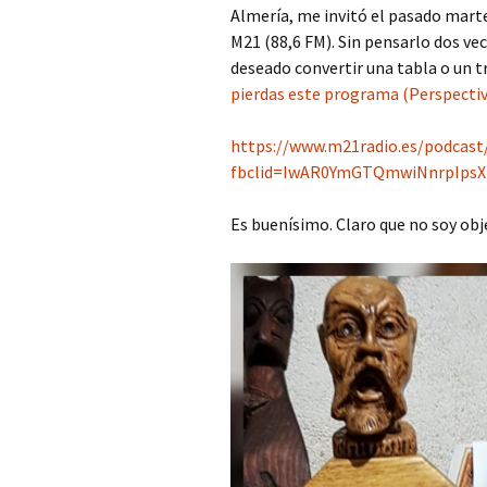
Almería, me invitó el pasado mart
M21 (88,6 FM). Sin pensarlo dos vece
deseado convertir una tabla o un t
pierdas este programa (Perspectivas
https://www.m21radio.es/podcast
fbclid=IwAR0YmGTQmwiNnrpIps
Es buenísimo. Claro que no soy obje