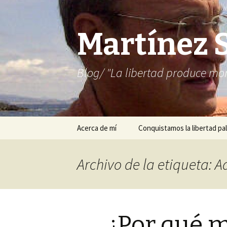
Martínez 
Blog/ "La libertad produce mon
Saltar
Acerca de mí
Conquistamos la libertad pal
al
contenido
Archivo de la etiqueta: A
¿Por qué m