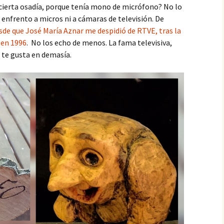
n cierta osadía, porque tenía mono de micrófono? No lo
enfrento a micros ni a cámaras de televisión. De
sde que José María Aznar me despidió de RTVE, tras la
 en 1996
. No los echo de menos. La fama televisiva,
i te gusta en demasía.