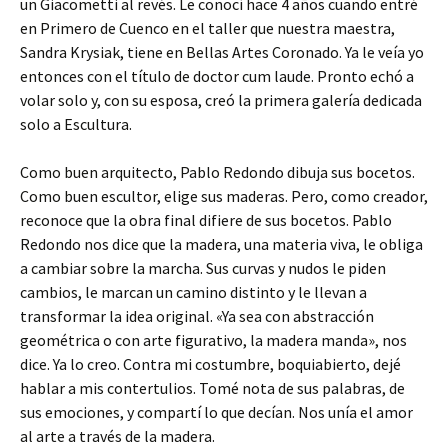
un Giacometti al revés. Le conocí hace 4 años cuando entré
en Primero de Cuenco en el taller que nuestra maestra,
Sandra Krysiak, tiene en Bellas Artes Coronado. Ya le veía yo
entonces con el título de doctor cum laude. Pronto echó a
volar solo y, con su esposa, creó la primera galería dedicada
solo a Escultura.
Como buen arquitecto, Pablo Redondo dibuja sus bocetos.
Como buen escultor, elige sus maderas. Pero, como creador,
reconoce que la obra final difiere de sus bocetos. Pablo
Redondo nos dice que la madera, una materia viva, le obliga
a cambiar sobre la marcha. Sus curvas y nudos le piden
cambios, le marcan un camino distinto y le llevan a
transformar la idea original. «Ya sea con abstracción
geométrica o con arte figurativo, la madera manda», nos
dice. Ya lo creo. Contra mi costumbre, boquiabierto, dejé
hablar a mis contertulios. Tomé nota de sus palabras, de
sus emociones, y compartí lo que decían. Nos unía el amor
al arte a través de la madera.