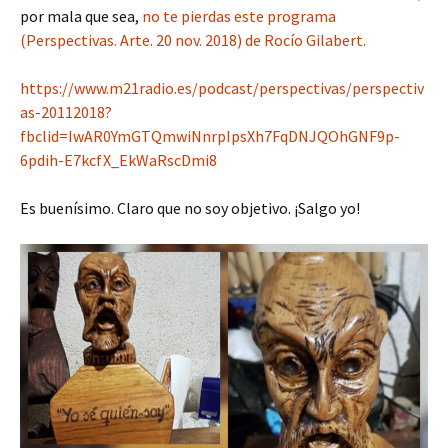
por mala que sea,
no te pierdas este programa
(Perspectivas. Arte. 20 nov. 2018) de Rocío Gilabert.
https://www.m21radio.es/podcast/perspectivas/perspectiv
as-20112018?
fbclid=IwAR0YmGTQmwiNnrpIpsXh7FqDNJQOhGNF9p-
6pdih-E7kcfX_EkWaRscDmi8
Es buenísimo. Claro que no soy objetivo. ¡Salgo yo!