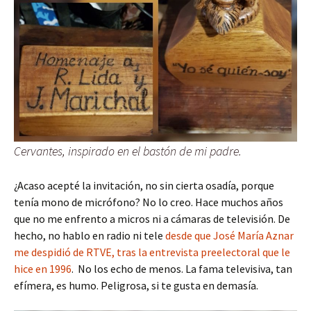
Cervantes, inspirado en el bastón de mi padre.
¿Acaso acepté la invitación, no sin cierta osadía, porque
tenía mono de micrófono? No lo creo. Hace muchos años
que no me enfrento a micros ni a cámaras de televisión. De
hecho, no hablo en radio ni tele
desde que José María Aznar
me despidió de RTVE, tras la entrevista preelectoral que le
hice en 1996
. No los echo de menos. La fama televisiva, tan
efímera, es humo. Peligrosa, si te gusta en demasía.