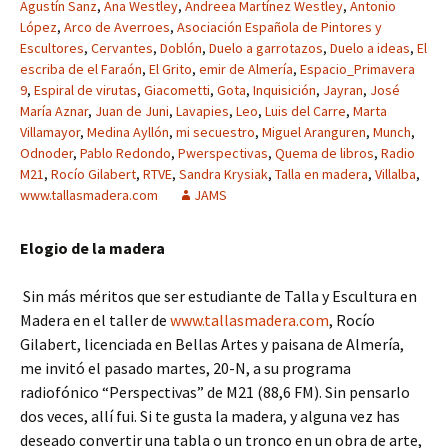
Agustín Sanz
,
Ana Westley
,
Andreea Martínez Westley
,
Antonio
López
,
Arco de Averroes
,
Asociación Española de Pintores y
Escultores
,
Cervantes
,
Doblón
,
Duelo a garrotazos
,
Duelo a ideas
,
El
escriba de el Faraón
,
El Grito
,
emir de Almería
,
Espacio_Primavera
9
,
Espiral de virutas
,
Giacometti
,
Gota
,
Inquisición
,
Jayran
,
José
María Aznar
,
Juan de Juni
,
Lavapies
,
Leo
,
Luis del Carre
,
Marta
Villamayor
,
Medina Ayllón
,
mi secuestro
,
Miguel Aranguren
,
Munch
,
Odnoder
,
Pablo Redondo
,
Pwerspectivas
,
Quema de libros
,
Radio
M21
,
Rocío Gilabert
,
RTVE
,
Sandra Krysiak
,
Talla en madera
,
Villalba
,
www.tallasmadera.com
JAMS
Elogio de la madera
Sin más méritos que ser estudiante de Talla y Escultura en
Madera en el taller de
www.tallasmadera.com
, Rocío
Gilabert, licenciada en Bellas Artes y paisana de Almería,
me invitó el pasado martes, 20-N, a su programa
radiofónico “Perspectivas” de M21 (88,6 FM). Sin pensarlo
dos veces, allí fui. Si te gusta la madera, y alguna vez has
deseado convertir una tabla o un tronco en un obra de arte,