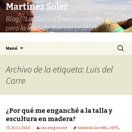
Martínez Soler
Blog/ "La libertad produce monstruos,
pero la falta de libertad produce
infinitamente más monstruos"
Saltar
Buscar:
Menú
al
contenido
Archivo de la etiqueta: Luis del
Carre
¿Por qué me enganché a la talla y
escultura en madera?
25/11/2018
Uncategorized
Adelaida Gordillo
,
AEPE
,