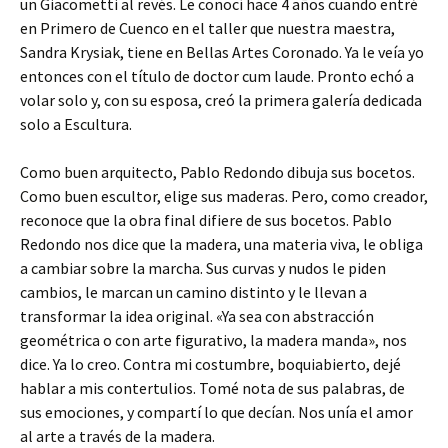
un Giacometti al revés. Le conocí hace 4 años cuando entré
en Primero de Cuenco en el taller que nuestra maestra,
Sandra Krysiak, tiene en Bellas Artes Coronado. Ya le veía yo
entonces con el título de doctor cum laude. Pronto echó a
volar solo y, con su esposa, creó la primera galería dedicada
solo a Escultura.
Como buen arquitecto, Pablo Redondo dibuja sus bocetos.
Como buen escultor, elige sus maderas. Pero, como creador,
reconoce que la obra final difiere de sus bocetos. Pablo
Redondo nos dice que la madera, una materia viva, le obliga
a cambiar sobre la marcha. Sus curvas y nudos le piden
cambios, le marcan un camino distinto y le llevan a
transformar la idea original. «Ya sea con abstracción
geométrica o con arte figurativo, la madera manda», nos
dice. Ya lo creo. Contra mi costumbre, boquiabierto, dejé
hablar a mis contertulios. Tomé nota de sus palabras, de
sus emociones, y compartí lo que decían. Nos unía el amor
al arte a través de la madera.