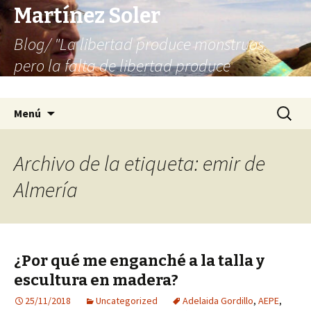
Martínez Soler
Blog/ "La libertad produce monstruos,
pero la falta de libertad produce
infinitamente más monstruos"
Saltar
Buscar:
Menú
al
contenido
Archivo de la etiqueta: emir de
Almería
¿Por qué me enganché a la talla y
escultura en madera?
25/11/2018
Uncategorized
Adelaida Gordillo
,
AEPE
,