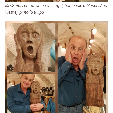
Mi «Grito», en duramen de nogal, homenaje a Munch. Ana
Westley pintó la tulipa.