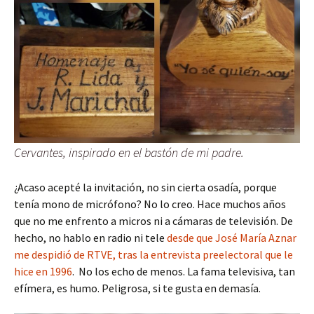
Cervantes, inspirado en el bastón de mi padre.
¿Acaso acepté la invitación, no sin cierta osadía, porque
tenía mono de micrófono? No lo creo. Hace muchos años
que no me enfrento a micros ni a cámaras de televisión. De
hecho, no hablo en radio ni tele
desde que José María Aznar
me despidió de RTVE, tras la entrevista preelectoral que le
hice en 1996
. No los echo de menos. La fama televisiva, tan
efímera, es humo. Peligrosa, si te gusta en demasía.