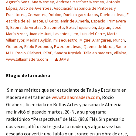
Agustín Sanz
,
Ana Westley
,
Andreea Martínez Westley
,
Antonio
López
,
Arco de Averroes
,
Asociación Española de Pintores y
Escultores
,
Cervantes
,
Doblón
,
Duelo a garrotazos
,
Duelo a ideas
,
El
escriba de el Faraón
,
El Grito
,
emir de Almería
,
Espacio_Primavera
9
,
Espiral de virutas
,
Giacometti
,
Gota
,
Inquisición
,
Jayran
,
José
María Aznar
,
Juan de Juni
,
Lavapies
,
Leo
,
Luis del Carre
,
Marta
Villamayor
,
Medina Ayllón
,
mi secuestro
,
Miguel Aranguren
,
Munch
,
Odnoder
,
Pablo Redondo
,
Pwerspectivas
,
Quema de libros
,
Radio
M21
,
Rocío Gilabert
,
RTVE
,
Sandra Krysiak
,
Talla en madera
,
Villalba
,
www.tallasmadera.com
JAMS
Elogio de la madera
Sin más méritos que ser estudiante de Talla y Escultura en
Madera en el taller de
www.tallasmadera.com
, Rocío
Gilabert, licenciada en Bellas Artes y paisana de Almería,
me invitó el pasado martes, 20-N, a su programa
radiofónico “Perspectivas” de M21 (88,6 FM). Sin pensarlo
dos veces, allí fui. Si te gusta la madera, y alguna vez has
deseado convertir una tabla o un tronco en un obra de arte,