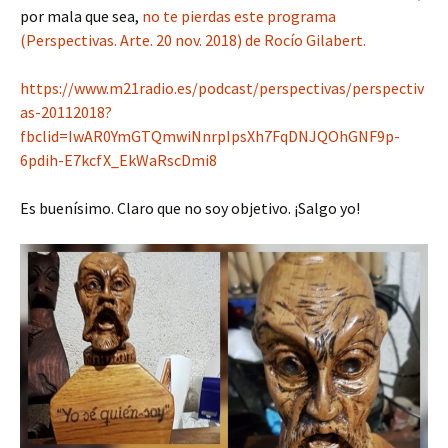
por mala que sea,
no te pierdas este programa
(Perspectivas. Arte. 20 nov. 2018) de Rocío Gilabert.
https://www.m21radio.es/podcast/perspectivas/perspectiv
as-20112018?
fbclid=IwAR0YmGTQmwiNnrpIpsXh7FqDNJQOhGNF9p-
6pdih-E7kcfX_EkWaRscDmi8
Es buenísimo. Claro que no soy objetivo. ¡Salgo yo!