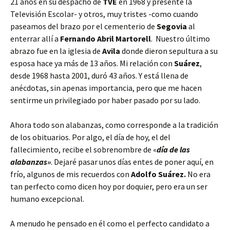
21 años en su despacho de
TVE
en 1968 y presenté la
Televisión Escolar- y otros, muy tristes -como cuando
paseamos del brazo por el cementerio de
Segovia
al
enterrar allí a
Fernando Abril Martorell
. Nuestro último
abrazo fue en la iglesia de
Avila
donde dieron sepultura a su
esposa hace ya más de 13 años. Mi relación con
Suárez
,
desde 1968 hasta 2001, duró 43 años. Y está llena de
anécdotas, sin apenas importancia, pero que me hacen
sentirme un privilegiado por haber pasado por su lado.
Ahora todo son alabanzas, como corresponde a la tradición
de los obituarios. Por algo, el día de hoy, el del
fallecimiento, recibe el sobrenombre de «
día de las
alabanzas»
. Dejaré pasar unos días entes de poner aquí, en
frío, algunos de mis recuerdos con
Adolfo Suárez.
No era
tan perfecto como dicen hoy por doquier, pero era un ser
humano excepcional.
A menudo he pensado en él como el perfecto candidato a