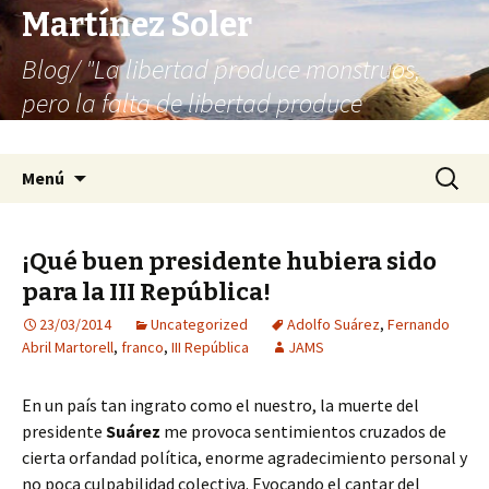
Martínez Soler
Blog/ "La libertad produce monstruos,
pero la falta de libertad produce
infinitamente más monstruos"
Saltar
Buscar:
Menú
al
contenido
¡Qué buen presidente hubiera sido
para la III República!
23/03/2014
Uncategorized
Adolfo Suárez
,
Fernando
Abril Martorell
,
franco
,
III República
JAMS
En un país tan ingrato como el nuestro, la muerte del
presidente
Suárez
me provoca sentimientos cruzados de
cierta orfandad política, enorme agradecimiento personal y
no poca culpabilidad colectiva. Evocando el cantar del