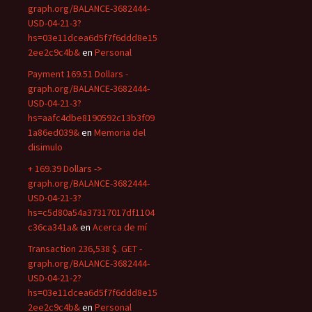
graph.org/BALANCE-3682444-
USD-04-21-3?
hs=03e11dcea6d5f7f6ddd8e15
2ee2c9c4b&
en
Personal
Payment 169.51 Dollars -
graph.org/BALANCE-3682444-
USD-04-21-3?
hs=aafc4dbe8190592c13b3f09
1a86ed039&
en
Memoria del
disimulo
+ 169.39 Dollars ->
graph.org/BALANCE-3682444-
USD-04-21-3?
hs=c5d80a54a37317017df1104
c36ca341a&
en
Acerca de mí
Transaction 236,538 $. GET -
graph.org/BALANCE-3682444-
USD-04-21-2?
hs=03e11dcea6d5f7f6ddd8e15
2ee2c9c4b&
en
Personal