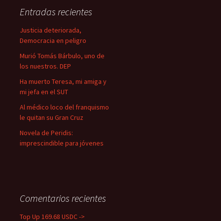
a
Entradas recientes
r
:
Justicia deteriorada,
Democracia en peligro
Murió Tomás Bárbulo, uno de
los nuestros. DEP
Ha muerto Teresa, mi amiga y
mi jefa en el SUT
Al médico loco del franquismo
le quitan su Gran Cruz
Novela de Peridis:
imprescindible para jóvenes
Comentarios recientes
Top Up 169.68 USDC ->