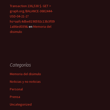
Transaction 236,538 $. GET >
graph.org/BALANCE-3682444-
USD-04-21-2?
hs=aafc4dbe8190592c13b3f09
1a86ed039&
en
Memoria del
disimulo
Categorías
Memoria del disimulo
Noticias y no noticias
Personal
Prensa
Uncategorized