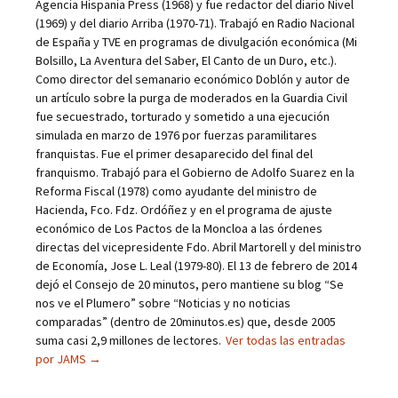
Agencia Hispania Press (1968) y fue redactor del diario Nivel
(1969) y del diario Arriba (1970-71). Trabajó en Radio Nacional
de España y TVE en programas de divulgación económica (Mi
Bolsillo, La Aventura del Saber, El Canto de un Duro, etc.).
Como director del semanario económico Doblón y autor de
un artículo sobre la purga de moderados en la Guardia Civil
fue secuestrado, torturado y sometido a una ejecución
simulada en marzo de 1976 por fuerzas paramilitares
franquistas. Fue el primer desaparecido del final del
franquismo. Trabajó para el Gobierno de Adolfo Suarez en la
Reforma Fiscal (1978) como ayudante del ministro de
Hacienda, Fco. Fdz. Ordóñez y en el programa de ajuste
económico de Los Pactos de la Moncloa a las órdenes
directas del vicepresidente Fdo. Abril Martorell y del ministro
de Economía, Jose L. Leal (1979-80). El 13 de febrero de 2014
dejó el Consejo de 20 minutos, pero mantiene su blog “Se
nos ve el Plumero” sobre “Noticias y no noticias
comparadas” (dentro de 20minutos.es) que, desde 2005
suma casi 2,9 millones de lectores.
Ver todas las entradas
por JAMS
→