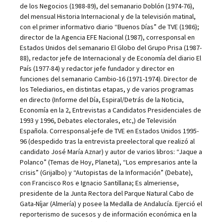
de los Negocios (1988-89), del semanario Doblón (1974-76),
del mensual Historia Internacional y de la televisión matinal,
con el primer informativo diario “Buenos Días” de TVE (1986);
director de la Agencia EFE Nacional (1987), corresponsal en
Estados Unidos del semanario El Globo del Grupo Prisa (1987-
88), redactor jefe de Internacional y de Economía del diario El
País (1977-84) y redactor jefe fundador y director en
funciones del semanario Cambio-16 (1971-1974). Director de
los Telediarios, en distintas etapas, y de varios programas
en directo (Informe del Día, Espiral/Detrás de la Noticia,
Economía en la 2, Entrevistas a Candidatos Presidenciales de
1993 y 1996, Debates electorales, etc,) de Televisión
Española. Corresponsal-jefe de TVE en Estados Unidos 1995-
96 (despedido tras la entrevista preelectoral que realizó al
candidato José María Aznar) y autor de varios libros: “Jaque a
Polanco” (Temas de Hoy, Planeta), “Los empresarios ante la
crisis” (Grijalbo) y “Autopistas de la Información” (Debate),
con Francisco Ros e Ignacio Santillana; Es almeriense,
presidente de la Junta Rectora del Parque Natural Cabo de
Gata-Níjar (Almería) y posee la Medalla de Andalucía. Ejerció el
reporterismo de sucesos y de información económica en la