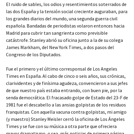
El ruido de sables, los odios y resentimientos soterrados de
las dos España y la tensión social creciente auguraban, para
los grandes diarios del mundo, una segunda guerra civil
española. Bandadas de periodistas volaron entonces hacia
Madrid para cubrir tan sangrienta como previsible
catástrofe. Stanley abrió su oficina junto a la de su colega
James Markham, del New York Times, a dos pasos del
Congreso de los Diputados.
Fue el primero y el último corresponsal de Los Angeles
Times en España. Al cabo de cinco o seis años, sus crónicas,
clarividentes y de finísima agudeza, convencieron a sus jefes
de que nuestro país estaba entrando, con buen pie, por la
senda democrática. El fracasado golpe de Estado del 23-F de
1981 fue el descabello a las ansias golpistas de los residuos
franquistas. Con aquella vacuna contra golpistas, mi amigo
(y maestro) Stanley Meisler cerró la oficina de Los Ángeles
Times y se fue con su música a otra parte que ofreciera
mayor dramatismo, o sea, más noticias de primera página.