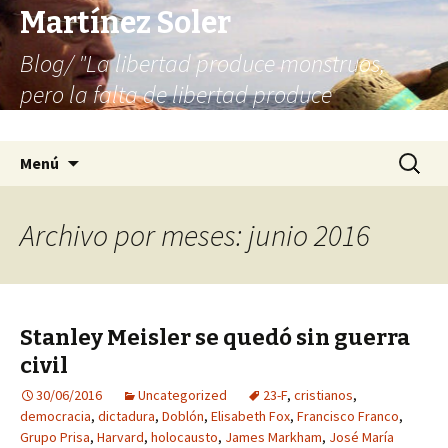
Martínez Soler
Blog/ "La libertad produce monstruos,
pero la falta de libertad produce
infinitamente más monstruos"
Saltar
Buscar:
Menú
al
contenido
Archivo por meses: junio 2016
Stanley Meisler se quedó sin guerra
civil
30/06/2016
Uncategorized
23-F
,
cristianos
,
democracia
,
dictadura
,
Doblón
,
Elisabeth Fox
,
Francisco Franco
,
Grupo Prisa
,
Harvard
,
holocausto
,
James Markham
,
José María