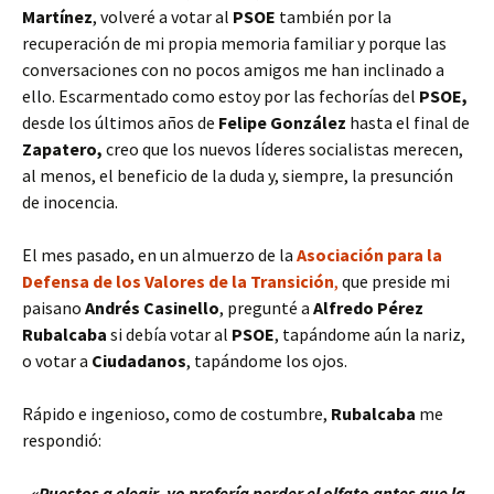
Martínez
, volveré a votar al
PSOE
también por la
recuperación de mi propia memoria familiar y porque las
conversaciones con no pocos amigos me han inclinado a
ello. Escarmentado como estoy por las fechorías del
PSOE,
desde los últimos años de
Felipe González
hasta el final de
Zapatero,
creo que los nuevos líderes socialistas merecen,
al menos, el beneficio de la duda y, siempre, la presunción
de inocencia.
El mes pasado, en un almuerzo de la
Asociación para la
Defensa de los Valores de la Transición
,
que preside mi
paisano
Andrés Casinello
, pregunté a
Alfredo Pérez
Rubalcaba
si debía votar al
PSOE
, tapándome aún la nariz,
o votar a
Ciudadanos
, tapándome los ojos.
Rápido e ingenioso, como de costumbre,
Rubalcaba
me
respondió:
–
«Puestos a elegir, yo prefería perder el olfato antes que la