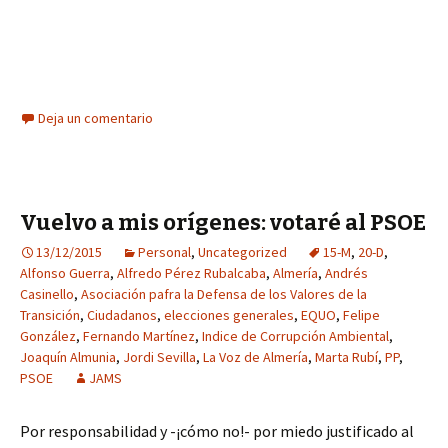
Deja un comentario
Vuelvo a mis orígenes: votaré al PSOE
13/12/2015
Personal
,
Uncategorized
15-M
,
20-D
,
Alfonso Guerra
,
Alfredo Pérez Rubalcaba
,
Almería
,
Andrés
Casinello
,
Asociación pafra la Defensa de los Valores de la
Transición
,
Ciudadanos
,
elecciones generales
,
EQUO
,
Felipe
González
,
Fernando Martínez
,
Indice de Corrupción Ambiental
,
Joaquín Almunia
,
Jordi Sevilla
,
La Voz de Almería
,
Marta Rubí
,
PP
,
PSOE
JAMS
Por responsabilidad y -¡cómo no!- por miedo justificado al