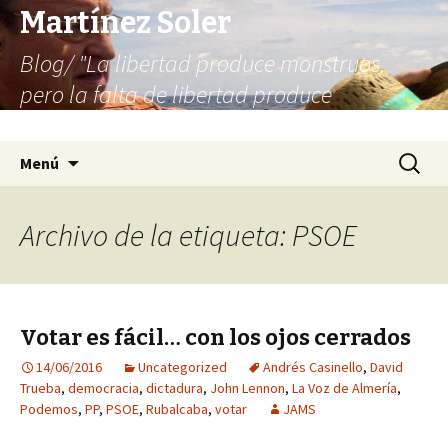
Martínez Soler
Blog/ "La libertad produce monstruos,
pero la falta de libertad produce
infinitamente más monstruos"
Saltar
Buscar:
Menú
al
contenido
Archivo de la etiqueta: PSOE
Votar es fácil… con los ojos cerrados
14/06/2016
Uncategorized
Andrés Casinello
,
David
Trueba
,
democracia
,
dictadura
,
John Lennon
,
La Voz de Almería
,
Podemos
,
PP
,
PSOE
,
Rubalcaba
,
votar
JAMS