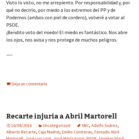
Visto lo visto, no me arrepiento. Por responsabilidad y, por
qué no decirlo, por miedo a los extremos del PP y de
Podemos (ambos con piel de cordero), volveré a votar al
PSOE.
¡Bendito voto del miedo! El miedo es fantástico. Nos abre
los ojos, nos avisa y nos protege de muchos peligros.
—–
Deja un comentario
Recarte injuria a Abril Martorell
16/04/2016
Uncategorized
ABC
,
Adolfo Suárez
,
Alberto Recarte
,
Caja Madrid
,
Emilio Contreras
,
Fernado Abril
Martorell
,
José Luis Leal
,
José María Aznar
,
PSOE
,
tarjetas black
,