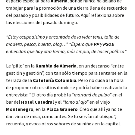
espacio especial para
Almería
, donde nunca ha dejado de
trabajar para la promoción de una tierra llena de recuerdos
del pasado y posibilidades de futuro. Aquí reflexiona sobre
las elecciones del pasado domingo.
“Estoy ocupadísimo y encantado de la vida: tenis, talla de
madera, pesca, huerta, blog…” “Espero que
PP
y
PSOE
entiendan que hay otra forma, más limpia, de hacer política”
Le ‘pillo’ en la
Rambla de Almería
, en un descanso “entre
gestión y gestión”, con tan sólo tiempo para sentarse en la
terraza de la
Cafetería Colombia
. Pero no duda a la hora
de proponer otros sitios donde se podría haber realizado la
entrevista: “El otro día probé la
“marraná de pulpo”
en el
bar del
Hotel Catedral
y el “
lomo al ajo”
en el viejo
Montenegro
, en la
Plaza Granero
. Creo que allí ya no te
dan vino de misa, como antes. Se lo servían al obispo”,
recuerda, y evoca otros sabores de su niñez en la capital.