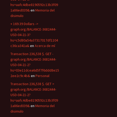
hs=aafc4dbe8190592c13b3f09
1a86ed039&
en
Memoria del
disimulo
+ 169.39 Dollars ->
graph.org/BALANCE-3682444-
USD-04-21-3?
hs=c5d80a54a37317017df1104
c36ca341a&
en
Acerca de mí
Transaction 236,538 $. GET -
graph.org/BALANCE-3682444-
USD-04-21-2?
hs=03e11dcea6d5f7f6ddd8e15
2ee2c9c4b&
en
Personal
Transaction 236,538 $. GET >
graph.org/BALANCE-3682444-
USD-04-21-2?
hs=aafc4dbe8190592c13b3f09
1a86ed039&
en
Memoria del
disimulo