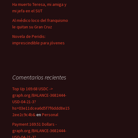
Ha muerto Teresa, mi amiga y
mi jefa en el SUT
Al médico loco del franquismo
le quitan su Gran Cruz
Novela de Peridis:
imprescindible para jóvenes
Comentarios recientes
Top Up 169.68 USDC ->
graph.org/BALANCE-3682444-
USD-04-21-3?
hs=03e11dcea6d5f7f6ddd8e15
2ee2c9c4b&
en
Personal
Payment 169.51 Dollars -
graph.org/BALANCE-3682444-
USD-04-21-3?