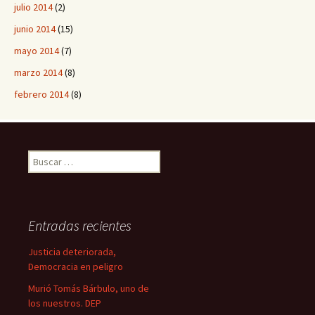
julio 2014
(2)
junio 2014
(15)
mayo 2014
(7)
marzo 2014
(8)
febrero 2014
(8)
B
u
s
c
a
Entradas recientes
r
:
Justicia deteriorada,
Democracia en peligro
Murió Tomás Bárbulo, uno de
los nuestros. DEP