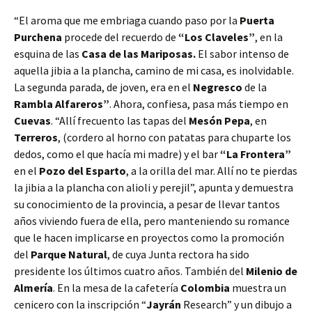
“El aroma que me embriaga cuando paso por la
Puerta
Purchena
procede del recuerdo de
“Los Claveles”
, en la
esquina de las
Casa de las Mariposas.
El sabor intenso de
aquella jibia a la plancha, camino de mi casa, es inolvidable.
La segunda parada, de joven, era en el
Negresco
de la
Rambla Alfareros”
. Ahora, confiesa, pasa más tiempo en
Cuevas
. “Allí frecuento las tapas del
Mesón Pepa
, en
Terreros
, (cordero al horno con patatas para chuparte los
dedos, como el que hacía mi madre) y el bar
“La Frontera”
en el
Pozo del Esparto
, a la orilla del mar. Allí no te pierdas
la jibia a la plancha con alioli y perejil”, apunta y demuestra
su conocimiento de la provincia, a pesar de llevar tantos
años viviendo fuera de ella, pero manteniendo su romance
que le hacen implicarse en proyectos como la promoción
del
Parque Natural
, de cuya Junta rectora ha sido
presidente los últimos cuatro años. También del
Milenio de
Almería
. En la mesa de la cafetería
Colombia
muestra un
cenicero con la inscripción “
Jayrán
Research” y un dibujo a