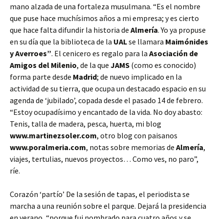
mano alzada de una fortaleza musulmana. “Es el nombre
que puse hace muchísimos años a mi empresa; y es cierto
que hace falta difundir la historia de
Almería
. Yo ya propuse
en su día que la biblioteca de la
UAL
se llamara
Maimónides
y Averroes”
. El cenicero es regalo para la
Asociación de
Amigos del Milenio
, de la que
JAMS
(como es conocido)
forma parte desde
Madrid
; de nuevo implicado en la
actividad de su tierra, que ocupa un destacado espacio en su
agenda de ‘jubilado’, copada desde el pasado 14 de febrero.
“Estoy ocupadísimo y encantado de la vida. No doy abasto:
Tenis, talla de madera, pesca, huerta, mi blog
www.martinezsoler.com
, otro blog con paisanos
www.poralmeria.com
, notas sobre memorias de
Almería
,
viajes, tertulias, nuevos proyectos… Como ves, no paro”,
ríe.
Corazón ‘partío’ De la sesión de tapas, el periodista se
marcha a una reunión sobre el parque. Dejará la presidencia
en verano, “porque fui nombrado para cuatro años y se