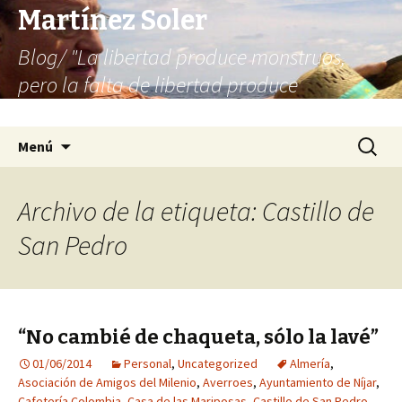
Martínez Soler
Blog/ "La libertad produce monstruos,
pero la falta de libertad produce
infinitamente más monstruos"
Saltar
Buscar:
Menú
al
contenido
Archivo de la etiqueta: Castillo de
San Pedro
“No cambié de chaqueta, sólo la lavé”
01/06/2014
Personal
,
Uncategorized
Almería
,
Asociación de Amigos del Milenio
,
Averroes
,
Ayuntamiento de Níjar
,
Cafetería Colombia
,
Casa de las Mariposas
,
Castillo de San Pedro
,