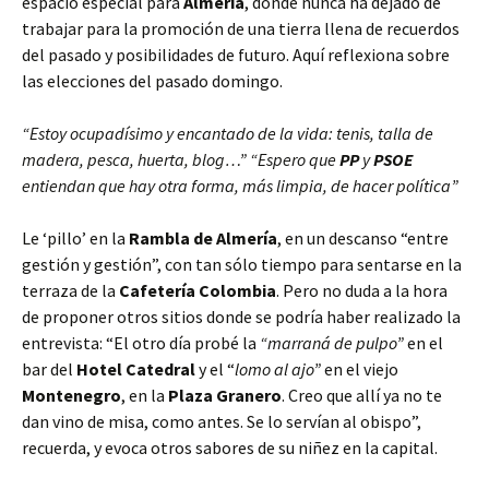
espacio especial para
Almería
, donde nunca ha dejado de
trabajar para la promoción de una tierra llena de recuerdos
del pasado y posibilidades de futuro. Aquí reflexiona sobre
las elecciones del pasado domingo.
“Estoy ocupadísimo y encantado de la vida: tenis, talla de
madera, pesca, huerta, blog…” “Espero que
PP
y
PSOE
entiendan que hay otra forma, más limpia, de hacer política”
Le ‘pillo’ en la
Rambla de Almería
, en un descanso “entre
gestión y gestión”, con tan sólo tiempo para sentarse en la
terraza de la
Cafetería Colombia
. Pero no duda a la hora
de proponer otros sitios donde se podría haber realizado la
entrevista: “El otro día probé la
“marraná de pulpo”
en el
bar del
Hotel Catedral
y el “
lomo al ajo”
en el viejo
Montenegro
, en la
Plaza Granero
. Creo que allí ya no te
dan vino de misa, como antes. Se lo servían al obispo”,
recuerda, y evoca otros sabores de su niñez en la capital.