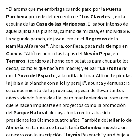
“El aroma que me embriaga cuando paso por la
Puerta
Purchena
procede del recuerdo de
“Los Claveles”
, en la
esquina de las
Casa de las Mariposas.
El sabor intenso de
aquella jibia a la plancha, camino de mi casa, es inolvidable.
La segunda parada, de joven, era en el
Negresco
de la
Rambla Alfareros”
. Ahora, confiesa, pasa más tiempo en
Cuevas
. “Allí frecuento las tapas del
Mesón Pepa
, en
Terreros
, (cordero al horno con patatas para chuparte los
dedos, como el que hacía mi madre) y el bar
“La Frontera”
en el
Pozo del Esparto
, a la orilla del mar. Allí no te pierdas
la jibia a la plancha con alioli y perejil”, apunta y demuestra
su conocimiento de la provincia, a pesar de llevar tantos
años viviendo fuera de ella, pero manteniendo su romance
que le hacen implicarse en proyectos como la promoción
del
Parque Natural
, de cuya Junta rectora ha sido
presidente los últimos cuatro años. También del
Milenio de
Almería
. En la mesa de la cafetería
Colombia
muestra un
cenicero con la inscripción “
Jayrán
Research” y un dibujo a