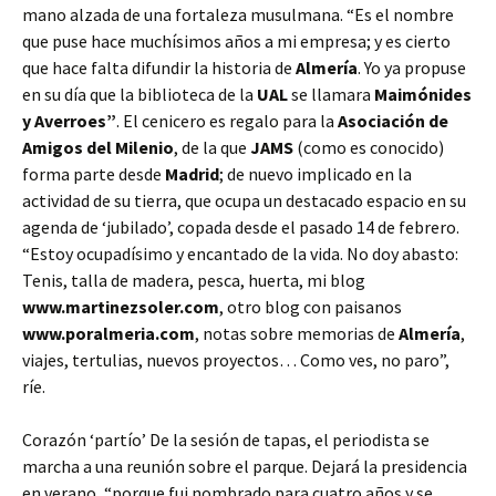
mano alzada de una fortaleza musulmana. “Es el nombre
que puse hace muchísimos años a mi empresa; y es cierto
que hace falta difundir la historia de
Almería
. Yo ya propuse
en su día que la biblioteca de la
UAL
se llamara
Maimónides
y Averroes”
. El cenicero es regalo para la
Asociación de
Amigos del Milenio
, de la que
JAMS
(como es conocido)
forma parte desde
Madrid
; de nuevo implicado en la
actividad de su tierra, que ocupa un destacado espacio en su
agenda de ‘jubilado’, copada desde el pasado 14 de febrero.
“Estoy ocupadísimo y encantado de la vida. No doy abasto:
Tenis, talla de madera, pesca, huerta, mi blog
www.martinezsoler.com
, otro blog con paisanos
www.poralmeria.com
, notas sobre memorias de
Almería
,
viajes, tertulias, nuevos proyectos… Como ves, no paro”,
ríe.
Corazón ‘partío’ De la sesión de tapas, el periodista se
marcha a una reunión sobre el parque. Dejará la presidencia
en verano, “porque fui nombrado para cuatro años y se