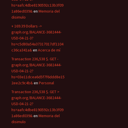
hs=aafc4dbe8190592c13b3f09
1a86ed039&
en
Memoria del
disimulo
+ 169.39 Dollars ->
graph.org/BALANCE-3682444-
USD-04-21-3?
hs=c5d80a54a37317017df1104
c36ca341a&
en
Acerca de mí
Transaction 236,538 $. GET -
graph.org/BALANCE-3682444-
USD-04-21-2?
hs=03e11dcea6d5f7f6ddd8e15
2ee2c9c4b&
en
Personal
Transaction 236,538 $. GET >
graph.org/BALANCE-3682444-
USD-04-21-2?
hs=aafc4dbe8190592c13b3f09
1a86ed039&
en
Memoria del
disimulo