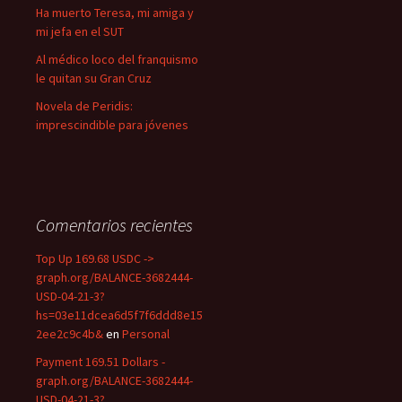
Ha muerto Teresa, mi amiga y
mi jefa en el SUT
Al médico loco del franquismo
le quitan su Gran Cruz
Novela de Peridis:
imprescindible para jóvenes
Comentarios recientes
Top Up 169.68 USDC ->
graph.org/BALANCE-3682444-
USD-04-21-3?
hs=03e11dcea6d5f7f6ddd8e15
2ee2c9c4b&
en
Personal
Payment 169.51 Dollars -
graph.org/BALANCE-3682444-
USD-04-21-3?