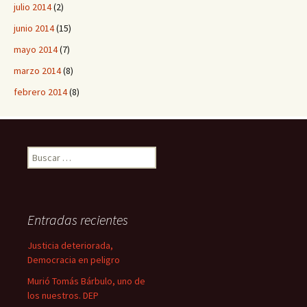
julio 2014
(2)
junio 2014
(15)
mayo 2014
(7)
marzo 2014
(8)
febrero 2014
(8)
B
u
s
c
a
Entradas recientes
r
:
Justicia deteriorada,
Democracia en peligro
Murió Tomás Bárbulo, uno de
los nuestros. DEP