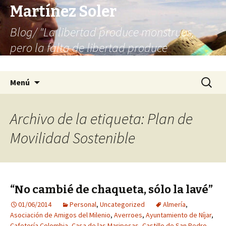
Martínez Soler
Blog/ "La libertad produce monstruos,
pero la falta de libertad produce
infinitamente más monstruos"
Saltar
Buscar:
Menú
al
contenido
Archivo de la etiqueta: Plan de
Movilidad Sostenible
“No cambié de chaqueta, sólo la lavé”
01/06/2014
Personal
,
Uncategorized
Almería
,
Asociación de Amigos del Milenio
,
Averroes
,
Ayuntamiento de Níjar
,
Cafetería Colombia
,
Casa de las Mariposas
,
Castillo de San Pedro
,