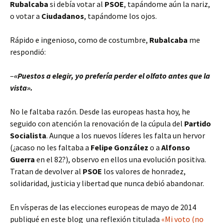
Rubalcaba
si debía votar al
PSOE
, tapándome aún la nariz,
o votar a
Ciudadanos
, tapándome los ojos.
Rápido e ingenioso, como de costumbre,
Rubalcaba
me
respondió:
–
«Puestos a elegir, yo prefería perder el olfato antes que la
vista».
No le faltaba razón. Desde las europeas hasta hoy, he
seguido con atención la renovación de la cúpula del
Partido
Socialista
. Aunque a los nuevos líderes les falta un hervor
(¿acaso no les faltaba a
Felipe González
o a
Alfonso
Guerra
en el 82?), observo en ellos una evolución positiva.
Tratan de devolver al
PSOE
los valores de honradez,
solidaridad, justicia y libertad que nunca debió abandonar.
En vísperas de las elecciones europeas de mayo de 2014
publiqué en este blog una reflexión titulada
«Mi voto (no