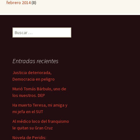
febrero 2014
(8)
B
u
s
c
a
Entradas recientes
r
:
Justicia deteriorada,
Democracia en peligro
Murió Tomás Bárbulo, uno de
los nuestros. DEP
Ha muerto Teresa, mi amiga y
mi jefa en el SUT
Al médico loco del franquismo
le quitan su Gran Cruz
Novela de Peridis: