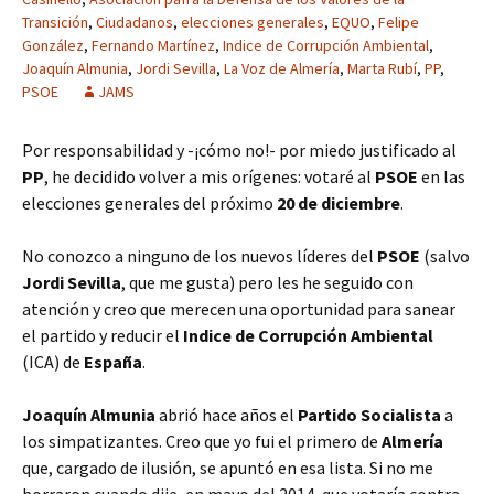
Transición
,
Ciudadanos
,
elecciones generales
,
EQUO
,
Felipe
González
,
Fernando Martínez
,
Indice de Corrupción Ambiental
,
Joaquín Almunia
,
Jordi Sevilla
,
La Voz de Almería
,
Marta Rubí
,
PP
,
PSOE
JAMS
Por responsabilidad y -¡cómo no!- por miedo justificado al
PP
, he decidido volver a mis orígenes: votaré al
PSOE
en las
elecciones generales del próximo
20 de diciembre
.
No conozco a ninguno de los nuevos líderes del
PSOE
(salvo
Jordi Sevilla
, que me gusta) pero les he seguido con
atención y creo que merecen una oportunidad para sanear
el partido y reducir el
Indice de Corrupción Ambiental
(ICA) de
España
.
Joaquín Almunia
abrió hace años el
Partido Socialista
a
los simpatizantes. Creo que yo fui el primero de
Almería
que, cargado de ilusión, se apuntó en esa lista. Si no me