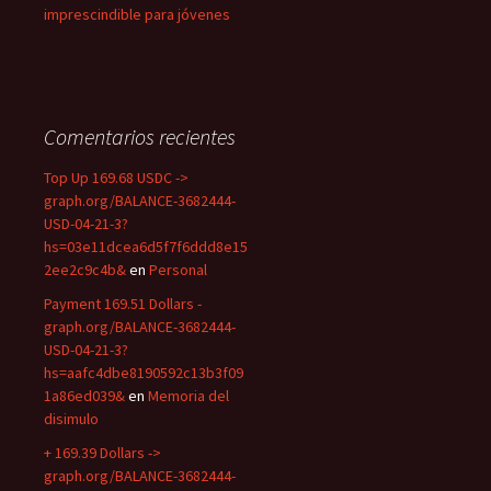
imprescindible para jóvenes
Comentarios recientes
Top Up 169.68 USDC ->
graph.org/BALANCE-3682444-
USD-04-21-3?
hs=03e11dcea6d5f7f6ddd8e15
2ee2c9c4b&
en
Personal
Payment 169.51 Dollars -
graph.org/BALANCE-3682444-
USD-04-21-3?
hs=aafc4dbe8190592c13b3f09
1a86ed039&
en
Memoria del
disimulo
+ 169.39 Dollars ->
graph.org/BALANCE-3682444-