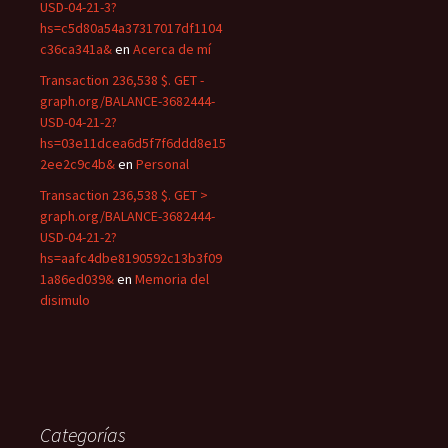
USD-04-21-3?
hs=c5d80a54a37317017df1104
c36ca341a&
en
Acerca de mí
Transaction 236,538 $. GET -
graph.org/BALANCE-3682444-
USD-04-21-2?
hs=03e11dcea6d5f7f6ddd8e15
2ee2c9c4b&
en
Personal
Transaction 236,538 $. GET >
graph.org/BALANCE-3682444-
USD-04-21-2?
hs=aafc4dbe8190592c13b3f09
1a86ed039&
en
Memoria del
disimulo
Categorías