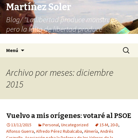
Martínez Soler
Blog/ "La libertad produce monstruos,
pero la falta de libertad produce
infinitamente más monstruos"
Saltar
Buscar:
Menú
al
contenido
Archivo por meses: diciembre
2015
Vuelvo a mis orígenes: votaré al PSOE
13/12/2015
Personal
,
Uncategorized
15-M
,
20-D
,
Alfonso Guerra
,
Alfredo Pérez Rubalcaba
,
Almería
,
Andrés
Casinello
,
Asociación pafra la Defensa de los Valores de la