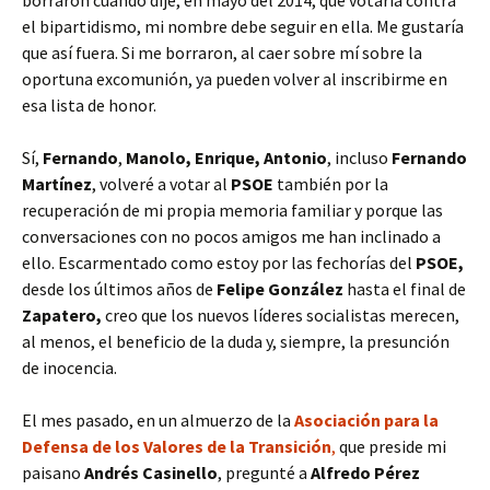
borraron cuando dije, en mayo del 2014, que votaría contra
el bipartidismo, mi nombre debe seguir en ella. Me gustaría
que así fuera. Si me borraron, al caer sobre mí sobre la
oportuna excomunión, ya pueden volver al inscribirme en
esa lista de honor.
Sí,
Fernando
,
Manolo, Enrique, Antonio
, incluso
Fernando
Martínez
, volveré a votar al
PSOE
también por la
recuperación de mi propia memoria familiar y porque las
conversaciones con no pocos amigos me han inclinado a
ello. Escarmentado como estoy por las fechorías del
PSOE,
desde los últimos años de
Felipe González
hasta el final de
Zapatero,
creo que los nuevos líderes socialistas merecen,
al menos, el beneficio de la duda y, siempre, la presunción
de inocencia.
El mes pasado, en un almuerzo de la
Asociación para la
Defensa de los Valores de la Transición
,
que preside mi
paisano
Andrés Casinello
, pregunté a
Alfredo Pérez