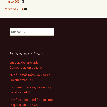
marzo 2014
(8)
febrero 2014
(8)
B
u
s
c
a
Entradas recientes
r
:
Justicia deteriorada,
Democracia en peligro
Murió Tomás Bárbulo, uno de
los nuestros. DEP
Ha muerto Teresa, mi amiga y
mi jefa en el SUT
Al médico loco del franquismo
le quitan su Gran Cruz