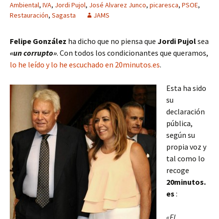
Ambiental
,
IVA
,
Jordi Pujol
,
José Alvarez Junco
,
picaresca
,
PSOE
,
Restauración
,
Sagasta
JAMS
Felipe González
ha dicho que no piensa que
Jordi Pujol
sea
«un corrupto»
. Con todos los condicionantes que queramos,
lo he leído y lo he escuchado en 20minutos.es
.
Esta ha sido
su
declaración
pública,
según su
propia voz y
tal como lo
recoge
20minutos.
es
:
«El