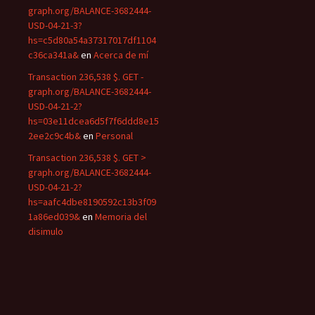
graph.org/BALANCE-3682444-
USD-04-21-3?
hs=c5d80a54a37317017df1104
c36ca341a&
en
Acerca de mí
Transaction 236,538 $. GET -
graph.org/BALANCE-3682444-
USD-04-21-2?
hs=03e11dcea6d5f7f6ddd8e15
2ee2c9c4b&
en
Personal
Transaction 236,538 $. GET >
graph.org/BALANCE-3682444-
USD-04-21-2?
hs=aafc4dbe8190592c13b3f09
1a86ed039&
en
Memoria del
disimulo