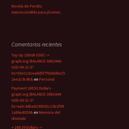
Novela de Peridis:
imprescindible para jóvenes
Comentarios recientes
Top Up 169.68 USDC ->
graph.org/BALANCE-3682444-
USD-04-21-3?
hs=03e11dcea6d5f7f6ddd8e15
2ee2c9c4b&
en
Personal
Payment 169.51 Dollars -
graph.org/BALANCE-3682444-
USD-04-21-3?
hs=aafc4dbe8190592c13b3f09
1a86ed039&
en
Memoria del
disimulo
+ 169.39 Dollars ->