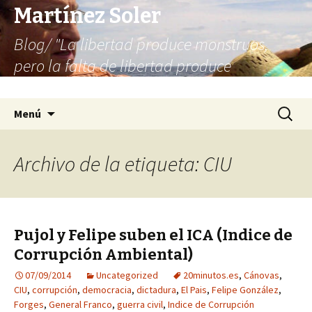
Martínez Soler
Blog/ "La libertad produce monstruos,
pero la falta de libertad produce
infinitamente más monstruos"
Saltar
Buscar:
Menú
al
contenido
Archivo de la etiqueta: CIU
Pujol y Felipe suben el ICA (Indice de
Corrupción Ambiental)
07/09/2014
Uncategorized
20minutos.es
,
Cánovas
,
CIU
,
corrupción
,
democracia
,
dictadura
,
El Pais
,
Felipe González
,
Forges
,
General Franco
,
guerra civil
,
Indice de Corrupción