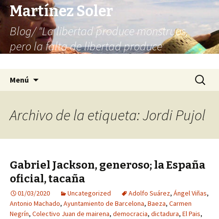
Martínez Soler
Blog/ "La libertad produce monstruos,
pero la falta de libertad produce
infinitamente más monstruos"
Saltar
Buscar:
Menú
al
contenido
Archivo de la etiqueta: Jordi Pujol
Gabriel Jackson, generoso; la España
oficial, tacaña
01/03/2020
Uncategorized
Adolfo Suárez
,
Ángel Viñas
,
Antonio Machado
,
Ayuntamiento de Barcelona
,
Baeza
,
Carmen
Negrín
,
Colectivo Juan de mairena
,
democracia
,
dictadura
,
El Pais
,