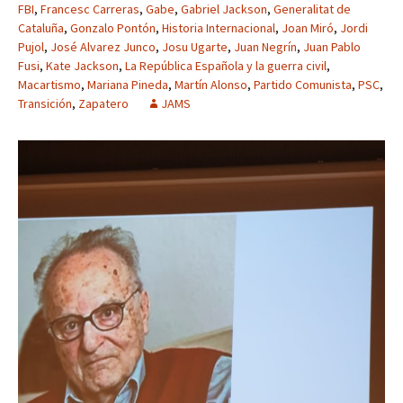
FBI
,
Francesc Carreras
,
Gabe
,
Gabriel Jackson
,
Generalitat de
Cataluña
,
Gonzalo Pontón
,
Historia Internacional
,
Joan Miró
,
Jordi
Pujol
,
José Alvarez Junco
,
Josu Ugarte
,
Juan Negrín
,
Juan Pablo
Fusi
,
Kate Jackson
,
La República Española y la guerra civil
,
Macartismo
,
Mariana Pineda
,
Martín Alonso
,
Partido Comunista
,
PSC
,
Transición
,
Zapatero
JAMS