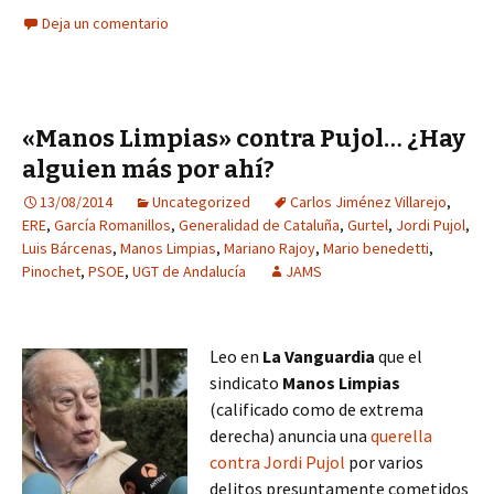
Deja un comentario
«Manos Limpias» contra Pujol… ¿Hay
alguien más por ahí?
13/08/2014
Uncategorized
Carlos Jiménez Villarejo
,
ERE
,
García Romanillos
,
Generalidad de Cataluña
,
Gurtel
,
Jordi Pujol
,
Luis Bárcenas
,
Manos Limpias
,
Mariano Rajoy
,
Mario benedetti
,
Pinochet
,
PSOE
,
UGT de Andalucía
JAMS
Leo en
La Vanguardia
que el
sindicato
Manos Limpias
(calificado como de extrema
derecha) anuncia una
querella
contra Jordi Pujol
por varios
delitos presuntamente cometidos