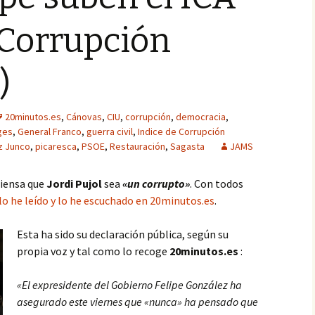
 Corrupción
)
20minutos.es
,
Cánovas
,
CIU
,
corrupción
,
democracia
,
ges
,
General Franco
,
guerra civil
,
Indice de Corrupción
z Junco
,
picaresca
,
PSOE
,
Restauración
,
Sagasta
JAMS
piensa que
Jordi Pujol
sea
«un corrupto»
. Con todos
lo he leído y lo he escuchado en 20minutos.es
.
Esta ha sido su declaración pública, según su
propia voz y tal como lo recoge
20minutos.es
:
«El expresidente del Gobierno Felipe González ha
asegurado este viernes que «nunca» ha pensado que