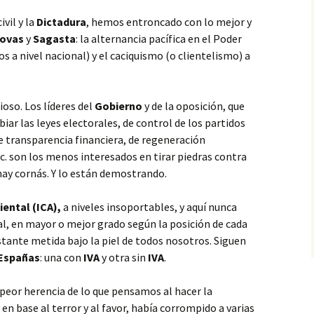
vil y la
Dictadura
, hemos entroncado con lo mejor y
ovas
y
Sagasta
:
la alternancia pacífica en el Poder
s a nivel nacional) y el caciquismo (o clientelismo) a
ioso. Los líderes del
Gobierno
y de la oposición, que
iar las leyes electorales, de control de los partidos
 de transparencia financiera, de regeneración
c. son los menos interesados en tirar piedras contra
hay cornás. Y lo están demostrando.
ental (ICA),
a niveles insoportables, y aquí nunca
l, en mayor o mejor grado según la posición de cada
tante metida bajo la piel de todos nosotros. Siguen
Españas
: una con
IVA
y otra sin
IVA
.
eor herencia de lo que pensamos al hacer la
y en base al terror y al favor, había corrompido a varias