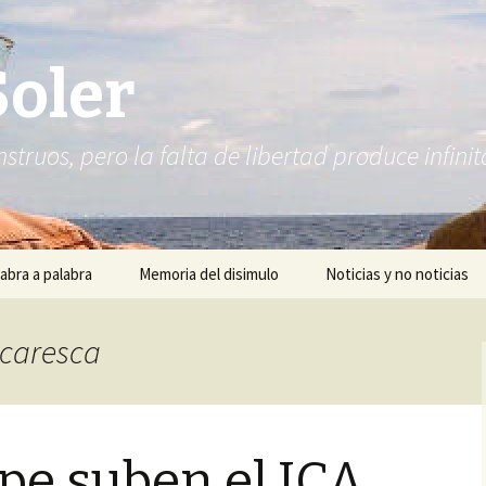
Soler
struos, pero la falta de libertad produce infi
abra a palabra
Memoria del disimulo
Noticias y no noticias
icaresca
ipe suben el ICA