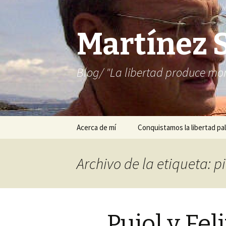
Martínez 
Blog/ "La libertad produce mon
Saltar
Acerca de mí
Conquistamos la libertad pal
al
contenido
Archivo de la etiqueta: p
Pujol y Fel