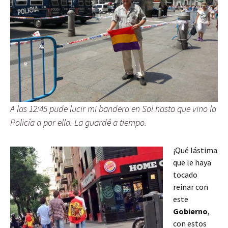
A las 12:45 pude lucir mi bandera en Sol hasta que vino la
Policía a por ella. La guardé a tiempo.
¡Qué lástima
que le haya
tocado
reinar con
este
Gobierno
,
con estos