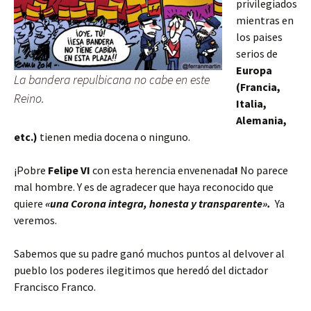
privilegiados
mientras en
los paises
serios de
Europa
La bandera repulbicana no cabe en este
(Francia,
Reino.
Italia,
Alemania,
etc.)
tienen media docena o ninguno.
¡Pobre
Felipe VI
con esta herencia envenenada
!
No parece
mal hombre. Y es de agradecer que haya reconocido que
quiere
«una Corona integra, honesta y transparente».
Ya
veremos.
Sabemos que su padre ganó muchos puntos al delvover al
pueblo los poderes ilegitimos que heredó del dictador
Francisco Franco.