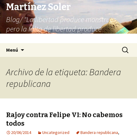
Martínez Soler
Blog/ "La libertad produce monstruos,
pero la falta de libertad produce
infinitamente más monstruos"
Saltar
Buscar:
Menú
al
contenido
Archivo de la etiqueta: Bandera
republicana
Rajoy contra Felipe VI: No cabemos
todos
20/06/2014
Uncategorized
Bandera republicana
,