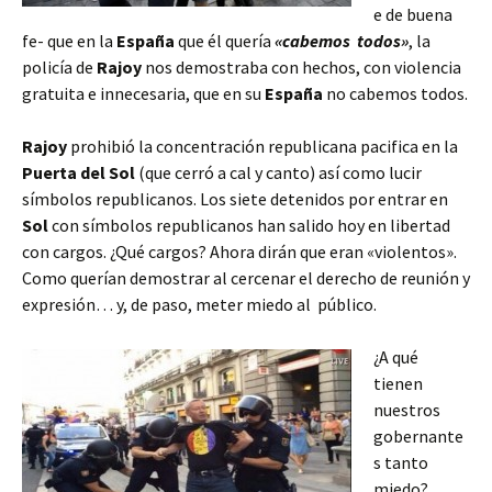
e de buena
fe- que en la
España
que él quería
«cabemos todos»
, la
policía de
Rajoy
nos demostraba con hechos, con violencia
gratuita e innecesaria, que en su
España
no cabemos todos.
Rajoy
prohibió la concentración republicana pacifica en la
Puerta del Sol
(que cerró a cal y canto) así como lucir
símbolos republicanos. Los siete detenidos por entrar en
Sol
con símbolos republicanos han salido hoy en libertad
con cargos. ¿Qué cargos? Ahora dirán que eran «violentos».
Como querían demostrar al cercenar el derecho de reunión y
expresión… y, de paso, meter miedo al público.
¿A qué
tienen
nuestros
gobernante
s tanto
miedo?