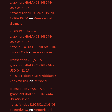
graph.org/BALANCE-3682444-
USD-04-21-3?
hs=aafc4dbe8190592c13b3f09
1a86ed039&
en
Memoria del
disimulo
+ 169.39 Dollars ->
graph.org/BALANCE-3682444-
USD-04-21-3?
hs=c5d80a54a37317017df1104
c36ca341a&
en
Acerca de mí
Transaction 236,538 $. GET -
graph.org/BALANCE-3682444-
USD-04-21-2?
hs=03e11dcea6d5f7f6ddd8e15
2ee2c9c4b&
en
Personal
Transaction 236,538 $. GET >
graph.org/BALANCE-3682444-
USD-04-21-2?
hs=aafc4dbe8190592c13b3f09
1a86ed039&
en
Memoria del