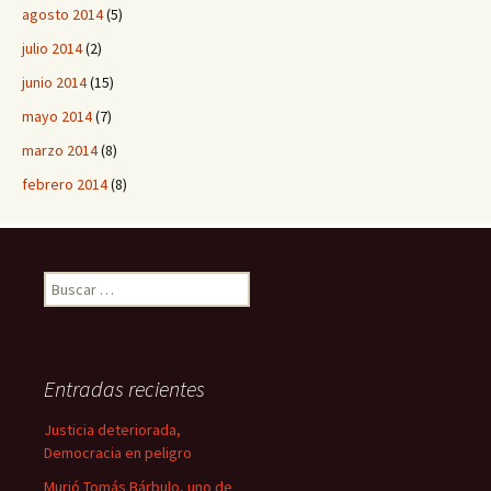
agosto 2014
(5)
julio 2014
(2)
junio 2014
(15)
mayo 2014
(7)
marzo 2014
(8)
febrero 2014
(8)
B
u
s
c
a
Entradas recientes
r
:
Justicia deteriorada,
Democracia en peligro
Murió Tomás Bárbulo, uno de