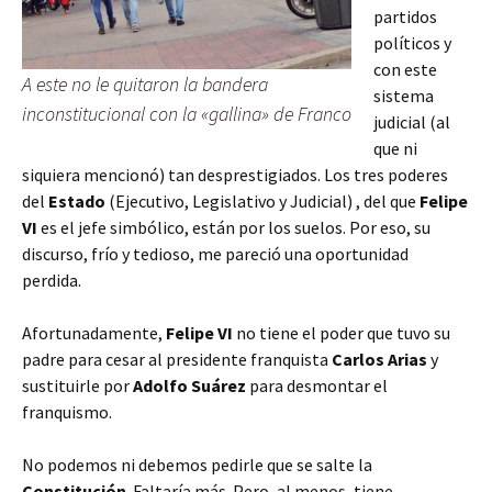
partidos
políticos y
con este
A este no le quitaron la bandera
sistema
inconstitucional con la «gallina» de Franco
judicial (al
que ni
siquiera mencionó)
tan desprestigiados. Los tres poderes
del
Estado
(Ejecutivo, Legislativo y Judicial) , del que
Felipe
VI
es el jefe simbólico, están por los suelos. Por eso, su
discurso, frío y tedioso, me pareció una oportunidad
perdida.
Afortunadamente,
Felipe VI
no tiene el poder que tuvo su
padre para cesar al presidente franquista
Carlos Arias
y
sustituirle por
Adolfo Suárez
para desmontar el
franquismo.
No podemos ni debemos pedirle que se salte la
Constitución
. Faltaría más. Pero, al menos, tiene