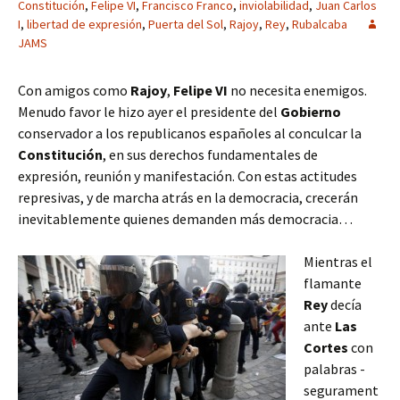
Constitución
,
Felipe VI
,
Francisco Franco
,
inviolabilidad
,
Juan Carlos
I
,
libertad de expresión
,
Puerta del Sol
,
Rajoy
,
Rey
,
Rubalcaba
JAMS
Con amigos como
Rajoy
,
Felipe VI
no necesita enemigos.
Menudo favor le hizo ayer el presidente del
Gobierno
conservador a los republicanos españoles al conculcar la
Constitución
, en sus derechos fundamentales de
expresión, reunión y manifestación. Con estas actitudes
represivas, y de marcha atrás en la democracia, crecerán
inevitablemente quienes demanden más democracia…
Mientras el
flamante
Rey
decía
ante
Las
Cortes
con
palabras -
segurament