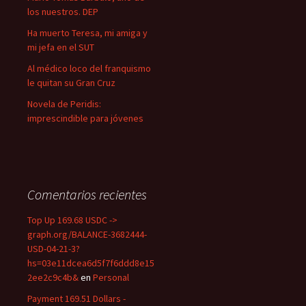
los nuestros. DEP
Ha muerto Teresa, mi amiga y
mi jefa en el SUT
Al médico loco del franquismo
le quitan su Gran Cruz
Novela de Peridis:
imprescindible para jóvenes
Comentarios recientes
Top Up 169.68 USDC ->
graph.org/BALANCE-3682444-
USD-04-21-3?
hs=03e11dcea6d5f7f6ddd8e15
2ee2c9c4b&
en
Personal
Payment 169.51 Dollars -