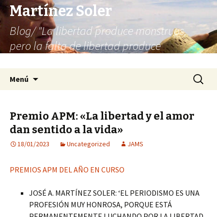
Martínez Soler
Blog/ "La libertad produce monstruos,
pero la falta de libertad produce
infinitamente más monstruos"
Saltar
Buscar:
Menú
al
contenido
Premio APM: «La libertad y el amor
dan sentido a la vida»
18/01/2023
Uncategorized
JAMS
PREMIOS APM DEL AÑO EN CURSO
JOSÉ A. MARTÍNEZ SOLER: ‘EL PERIODISMO ES UNA
PROFESIÓN MUY HONROSA, PORQUE ESTÁ
PERMANENTEMENTE LUCHANDO POR LA LIBERTAD