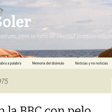
Soler
struos, pero la falta de libertad produce infi
abra a palabra
Memoria del disimulo
Noticias y no noticias
975
n la BBC con pelo