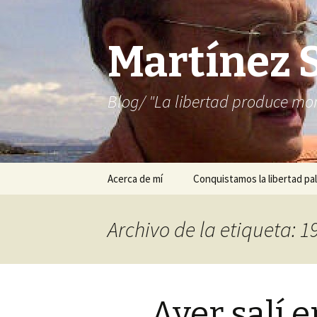
Martínez 
Blog/ "La libertad produce mon
Saltar
Acerca de mí
Conquistamos la libertad pal
al
contenido
Archivo de la etiqueta: 1
Ayer salí e