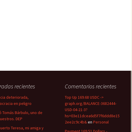
radas recientes
Comentarios recientes
icia deteriorada,
Top Up 169.68 USDC ->
cracia en peligro
graph.org/BALANCE-3682444-
USD-04-21-3?
ó Tomás Bárbulo, uno de
hs=03e11dcea6d5f7f6ddd8e15
nuestros. DEP
2ee2c9c4b&
en
Personal
uerto Teresa, mi amiga y
Payment 169.51 Dollars -