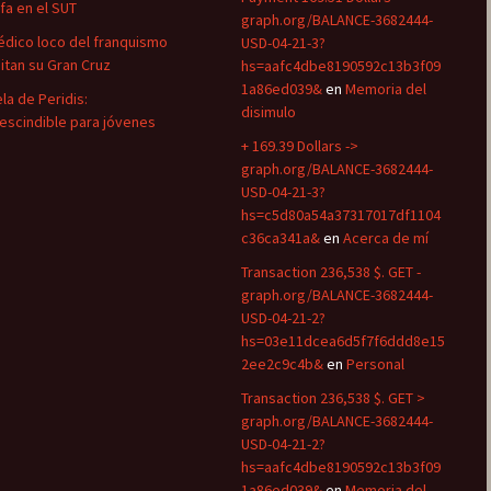
efa en el SUT
graph.org/BALANCE-3682444-
édico loco del franquismo
USD-04-21-3?
uitan su Gran Cruz
hs=aafc4dbe8190592c13b3f09
1a86ed039&
en
Memoria del
la de Peridis:
disimulo
escindible para jóvenes
+ 169.39 Dollars ->
graph.org/BALANCE-3682444-
USD-04-21-3?
hs=c5d80a54a37317017df1104
c36ca341a&
en
Acerca de mí
Transaction 236,538 $. GET -
graph.org/BALANCE-3682444-
USD-04-21-2?
hs=03e11dcea6d5f7f6ddd8e15
2ee2c9c4b&
en
Personal
Transaction 236,538 $. GET >
graph.org/BALANCE-3682444-
USD-04-21-2?
hs=aafc4dbe8190592c13b3f09
1a86ed039&
en
Memoria del