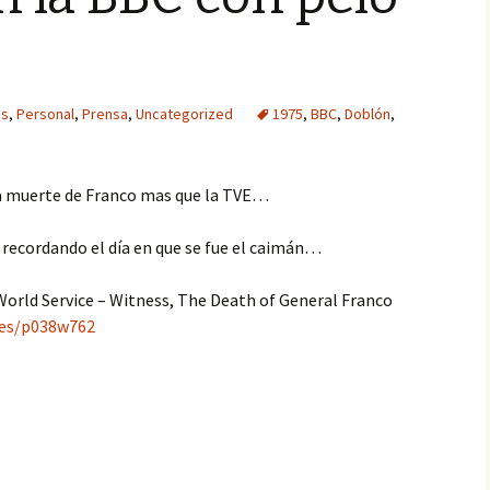
as
,
Personal
,
Prensa
,
Uncategorized
1975
,
BBC
,
Doblón
,
 la muerte de Franco mas que la TVE…
 recordando el día en que se fue el caimán…
orld Service – Witness, The Death of General Franco
es/p038w762