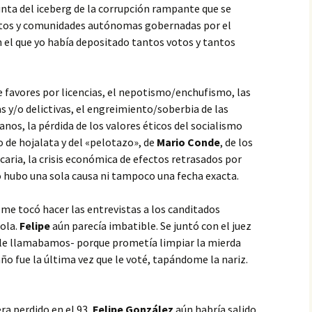
nta del iceberg de la corrupción rampante que se
tos y comunidades autónomas gobernadas por el
en el que yo había depositado tantos votos y tantos
de favores por licencias, el nepotismo/enchufismo, las
s y/o delictivas, el engreimiento/soberbia de las
danos, la pérdida de los valores éticos del socialismo
mo de hojalata y del «pelotazo», de
Mario Conde
, de los
ncaria, la crisis económica de efectos retrasados por
o hubo una sola causa ni tampoco una fecha exacta.
 me tocó hacer las entrevistas a los canditados
ñola.
Felipe
aún parecía imbatible. Se juntó con el juez
 le llamabamos- porque prometía limpiar la mierda
año fue la última vez que le voté, tapándome la nariz.
era perdido en el 93,
Felipe González
aún habría salido