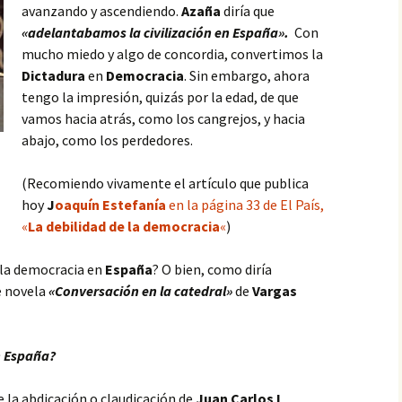
avanzando y ascendiendo.
Azaña
diría que
«adelantabamos la civilización en España».
Con
mucho miedo y algo de concordia, convertimos la
Dictadura
en
Democracia
. Sin embargo, ahora
tengo la impresión
, quizás por la edad, de que
vamos hacia atrás, como los cangrejos, y hacia
abajo, como los perdedores.
(Recomiendo vivamente el artículo que publica
hoy
J
oaquín Estefanía
en la página 33 de El País,
«
La debilidad de la democracia
«
)
 la democracia en
España
? O bien, como diría
te novela
«Conversación en la catedral»
de
Vargas
n España?
de la abdicación o claudicación de
Juan Carlos I
,