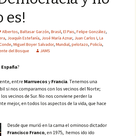
o es!
Albertos
,
Baltasar Garzón
,
Brasil
,
El Pais
,
Felipe González
,
era
,
Joaquín Estefanía
,
José María Aznar
,
Juan Carlos I
,
La
 Conde
,
Miguel Boyer Salvador
,
Mundial
,
pelotazo
,
Policía
,
ente del Bosque
JAMS
n
España
?
ente, entre
Marruecos
y
Francia
.
Tenemos una
bil si nos comparamos con los vecinos del Norte;
los vecinos de Sur. No nos conviene perder la
te mejor, en todos los aspectos de la vida, que hace
Desde que murió en la cama el ominoso dictador
Francisco Franco
, en 1975, hemos ido ido