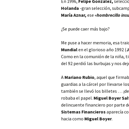
En 1996,
Felipe González,
selecci
Holanda
-gran selección, subcam
María Aznar,
ese
«hombrecillo insu
¿Se puede caer más bajo?
Me puse a hacer memoria, esa trai
Mundial
en el glorioso año 1992 (
J
Como en la comunión de la niña, tir
del 92 perdió las burbujas y nos de
A
Mariano Rubio
, aquel que firmab
guardias a la cárcel por llevarse los
también se llevó los billetes … ¡de
robaba el papel.
Miguel
Boyer Sal
delincuente financiero por parte 
Sistemas Financieros
aparecía 
hacia como
Miguel Boyer
.