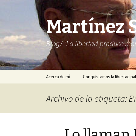
Martínez 
Blog/ "La libertad produce mon
Saltar
Acerca de mí
Conquistamos la libertad pal
al
contenido
Archivo de la etiqueta: Br
Lo llaman