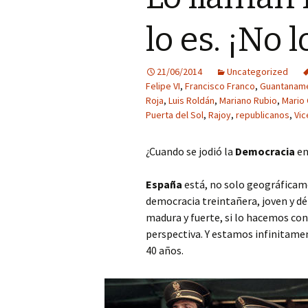
lo es. ¡No l
21/06/2014
Uncategorized
Felipe VI
,
Francisco Franco
,
Guantanam
Roja
,
Luis Roldán
,
Mariano Rubio
,
Mario
Puerta del Sol
,
Rajoy
,
republicanos
,
Vic
¿Cuando se jodió la
Democracia
e
España
está, no solo geográficam
democracia treintañera, joven y dé
madura y fuerte, si lo hacemos con 
perspectiva. Y estamos infinitamen
40 años.