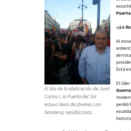
escuché
Puerta
«¡Lo ll
Al escu
ardien
derrota
preside
Está en
El líder
El día de la abdicación de Juan
Guerra
Carlos I, la Puerta del Sol
moderni
estuvo llena de jóvenes con
perdió 
escalda
banderas repúblicanas.
historia