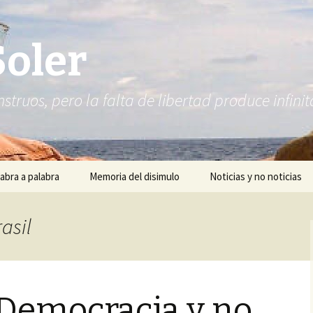
Soler
struos, pero la falta de libertad produce infi
abra a palabra
Memoria del disimulo
Noticias y no noticias
asil
 Democracia y no