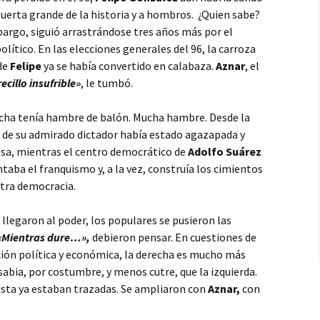
puerta grande de la historia y a hombros. ¿Quien sabe?
argo, siguió arrastrándose tres años más por el
olítico. En las elecciones generales del 96, la carroza
de
Felipe
ya se había convertido en calabaza.
Aznar
, el
cillo insufrible»
, le tumbó.
cha tenía hambre de balón. Mucha hambre. Desde la
de su admirado dictador había estado agazapada y
a, mientras el centro democrático de
Adolfo Suárez
aba el franquismo y, a la vez, construía los cimientos
tra democracia.
llegaron al poder, los populares se pusieron las
«Mientras dure…»,
debieron pensar. En cuestiones de
ión política y económica, la derecha es mucho más
 sabia, por costumbre, y menos cutre, que la izquierda.
lista ya estaban trazadas. Se ampliaron con
Aznar,
con