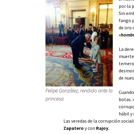
por la 
Sin emb
fango p
de oro 
«hombre
La dere
muerte 
temeros
desmont
de nues
Felipe González, rendido ante la
Cuando 
princesa.
botas.
corrupc
hábil y
Las veredas de la corrupción socia
Zapatero
y con
Rajoy
.