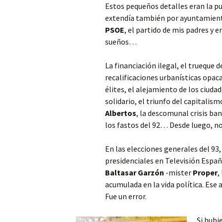
Estos pequeños detalles eran la pu
extendía también por ayuntamien
PSOE
, el partido de mis padres y 
sueños…
La financiación ilegal, el trueque 
recalificaciones urbanísticas opaca
élites, el alejamiento de los ciuda
solidario, el triunfo del capitalis
Albertos
, la descomunal crisis ba
los fastos del 92… Desde luego, n
En las elecciones generales del 93,
presidenciales en Televisión Espa
Baltasar Garzón
-mister
Proper
,
acumulada en la vida política. Ese 
Fue un error.
Si hubi