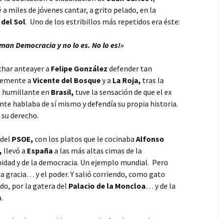
 a miles de jóvenes cantar, a grito pelado, en la
 del Sol
. Uno de los estribillos más repetidos era éste:
aman Democracia y no lo es. No lo es!»
char anteayer a
Felipe González
defender tan
temente a
Vicente del Bosque
y a
La Roja,
tras la
 humillante en
Brasil,
tuve la sensación de que el ex
nte hablaba de sí mismo y defendía su propia historia.
 su derecho.
 del
PSOE,
con los platos que le cocinaba
Alfonso
,
llevó a
España
a las más altas cimas de la
dad y de la democracia. Un ejemplo mundial. Pero
la gracia… y el poder. Y salió corriendo, como gato
do, por la gatera del
Palacio de la Moncloa
… y de la
.