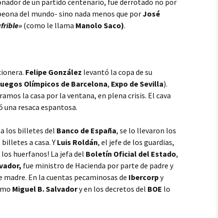
onador de un partido centenario,
fue derrotado no por
peona del mundo- sino nada menos que por
José
frible»
(como le llama
Manolo Saco)
.
cionera.
Felipe González
levantó la copa de su
uegos Olímpicos de Barcelona
,
Expo de Sevilla
).
amos la casa por la ventana, en plena crisis. El cava
jó una resaca espantosa.
a los billetes del
Banco de España
, se lo llevaron los
 billetes a casa. Y
Luis Roldán
, el jefe de los guardias,
 los huerfanos! La jefa del
Boletín Oficial del Estado
,
vador,
fue ministro de Hacienda por parte de padre y
de madre. En la cuentas pecaminosas de
Ibercorp
y
como
Miguel B. Salvador
y en los decretos del
BOE
lo