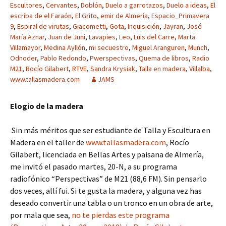
Escultores
,
Cervantes
,
Doblón
,
Duelo a garrotazos
,
Duelo a ideas
,
El
escriba de el Faraón
,
El Grito
,
emir de Almería
,
Espacio_Primavera
9
,
Espiral de virutas
,
Giacometti
,
Gota
,
Inquisición
,
Jayran
,
José
María Aznar
,
Juan de Juni
,
Lavapies
,
Leo
,
Luis del Carre
,
Marta
Villamayor
,
Medina Ayllón
,
mi secuestro
,
Miguel Aranguren
,
Munch
,
Odnoder
,
Pablo Redondo
,
Pwerspectivas
,
Quema de libros
,
Radio
M21
,
Rocío Gilabert
,
RTVE
,
Sandra Krysiak
,
Talla en madera
,
Villalba
,
www.tallasmadera.com
JAMS
Elogio de la madera
Sin más méritos que ser estudiante de Talla y Escultura en
Madera en el taller de
www.tallasmadera.com
, Rocío
Gilabert, licenciada en Bellas Artes y paisana de Almería,
me invitó el pasado martes, 20-N, a su programa
radiofónico “Perspectivas” de M21 (88,6 FM). Sin pensarlo
dos veces, allí fui. Si te gusta la madera, y alguna vez has
deseado convertir una tabla o un tronco en un obra de arte,
por mala que sea,
no te pierdas este programa