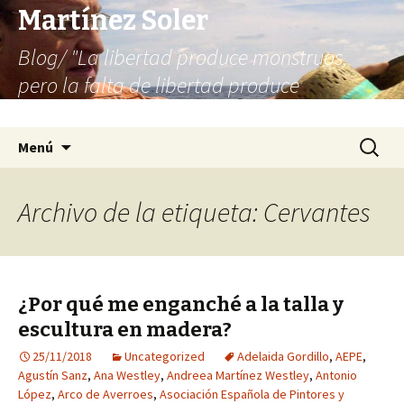
Martínez Soler
Blog/ "La libertad produce monstruos,
pero la falta de libertad produce
infinitamente más monstruos"
Saltar
Buscar:
Menú
al
contenido
Archivo de la etiqueta: Cervantes
¿Por qué me enganché a la talla y
escultura en madera?
25/11/2018
Uncategorized
Adelaida Gordillo
,
AEPE
,
Agustín Sanz
,
Ana Westley
,
Andreea Martínez Westley
,
Antonio
López
,
Arco de Averroes
,
Asociación Española de Pintores y