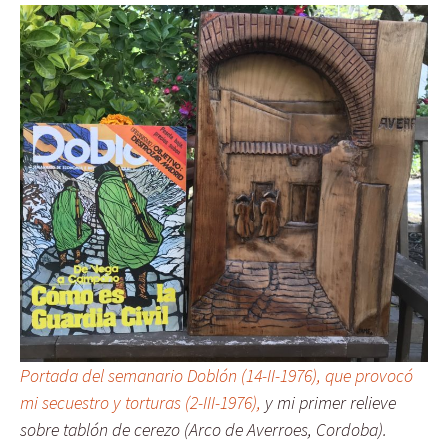
Portada del semanario Doblón (14-II-1976), que provocó
mi secuestro y torturas (2-III-1976),
y mi primer relieve
sobre tablón de cerezo (Arco de Averroes, Cordoba).