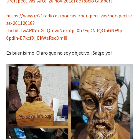
(Perspectivas. Arte. 20 nov. 2018) de Rocío Gilabert.
https://www.m21radio.es/podcast/perspectivas/perspectiv
as-20112018?
fbclid=IwAR0YmGTQmwiNnrpIpsXh7FqDNJQOhGNF9p-
6pdih-E7kcfX_EkWaRscDmi8
Es buenísimo. Claro que no soy objetivo. ¡Salgo yo!