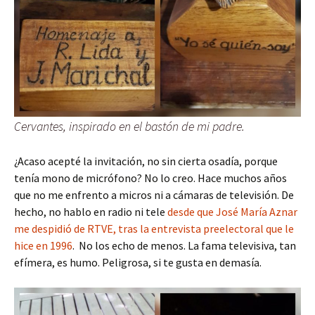
Cervantes, inspirado en el bastón de mi padre.
¿Acaso acepté la invitación, no sin cierta osadía, porque
tenía mono de micrófono? No lo creo. Hace muchos años
que no me enfrento a micros ni a cámaras de televisión. De
hecho, no hablo en radio ni tele
desde que José María Aznar
me despidió de RTVE, tras la entrevista preelectoral que le
hice en 1996
. No los echo de menos. La fama televisiva, tan
efímera, es humo. Peligrosa, si te gusta en demasía.