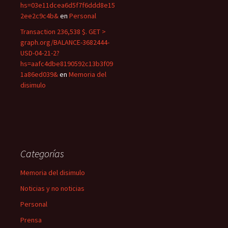
hs=03e11dcea6d5f7f6ddd8e15
2ee2c9c4b&
en
Personal
Transaction 236,538 $. GET >
graph.org/BALANCE-3682444-
USD-04-21-2?
hs=aafc4dbe8190592c13b3f09
1a86ed039&
en
Memoria del
disimulo
Categorías
Memoria del disimulo
Noticias y no noticias
Personal
Prensa