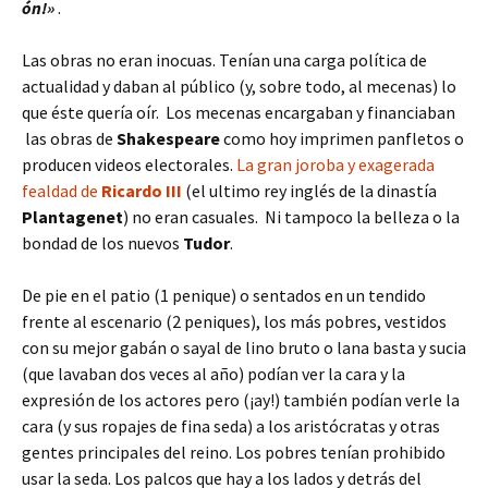
ón!»
.
Las obras no eran inocuas. Tenían una carga política de
actualidad y daban al público (y, sobre todo, al mecenas) lo
que éste quería oír. Los mecenas encargaban y financiaban
las obras de
Shakespeare
como hoy imprimen panfletos o
producen videos electorales.
La gran joroba y exagerada
fealdad de
Ricardo III
(el ultimo rey inglés de la dinastía
Plantagenet
) no eran casuales. Ni tampoco la belleza o la
bondad de los nuevos
Tudor
.
De pie en el patio (1 penique) o sentados en un tendido
frente al escenario (2 peniques), los más pobres, vestidos
con su mejor gabán o sayal de lino bruto o lana basta y sucia
(que lavaban dos veces al año) podían ver la cara y la
expresión de los actores pero (¡ay!) también podían verle la
cara (y sus ropajes de fina seda) a los aristócratas y otras
gentes principales del reino. Los pobres tenían prohibido
usar la seda. Los palcos que hay a los lados y detrás del