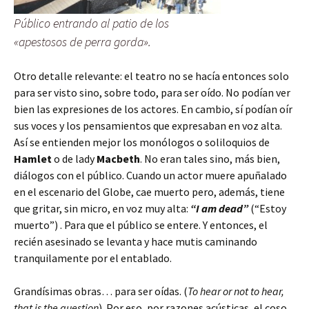
Público entrando al patio de los
«apestosos de perra gorda».
Otro detalle relevante: el teatro no se hacía entonces solo
para ser visto sino, sobre todo, para ser oído. No podían ver
bien las expresiones de los actores. En cambio, sí podían oír
sus voces y los pensamientos que expresaban en voz alta.
Así se entienden mejor los monólogos o soliloquios de
Hamlet
o de lady
Macbeth
. No eran tales sino, más bien,
diálogos con el público. Cuando un actor muere apuñalado
en el escenario del Globe, cae muerto pero, además, tiene
que gritar, sin micro, en voz muy alta:
“I am dead”
(“Estoy
muerto”) . Para que el público se entere. Y entonces, el
recién asesinado se levanta y hace mutis caminando
tranquilamente por el entablado.
Grandísimas obras… para ser oídas. (
To hear or not to hear,
that is the question
). Por eso, por razones acústicas, el coso