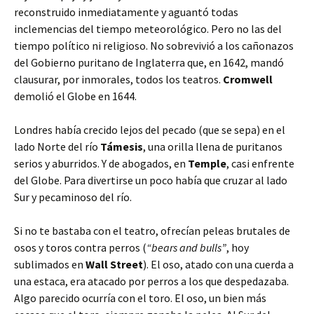
reconstruido inmediatamente y aguantó todas
inclemencias del tiempo meteorológico. Pero no las del
tiempo político ni religioso. No sobrevivió a los cañonazos
del Gobierno puritano de Inglaterra que, en 1642, mandó
clausurar, por inmorales, todos los teatros.
Cromwell
demolió el Globe en 1644.
Londres había crecido lejos del pecado (que se sepa) en el
lado Norte del río
Támesis
, una orilla llena de puritanos
serios y aburridos. Y de abogados, en
Temple
, casi enfrente
del Globe. Para divertirse un poco había que cruzar al lado
Sur y pecaminoso del río.
Si no te bastaba con el teatro, ofrecían peleas brutales de
osos y toros contra perros (
“bears and bulls”
, hoy
sublimados en
Wall Street
). El oso, atado con una cuerda a
una estaca, era atacado por perros a los que despedazaba.
Algo parecido ocurría con el toro. El oso, un bien más