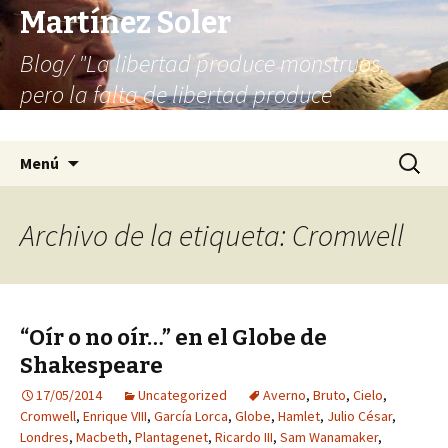
Martínez Soler
Blog/ "La libertad produce monstruos,
pero la falta de libertad produce
infinitamente más monstruos"
Saltar
Buscar:
Menú
al
contenido
Archivo de la etiqueta: Cromwell
“Oír o no oír…” en el Globe de
Shakespeare
17/05/2014
Uncategorized
Averno
,
Bruto
,
Cielo
,
Cromwell
,
Enrique VIII
,
García Lorca
,
Globe
,
Hamlet
,
Julio César
,
Londres
,
Macbeth
,
Plantagenet
,
Ricardo III
,
Sam Wanamaker
,