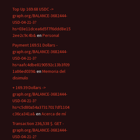
Top Up 169.68 USDC ->
graph.org/BALANCE-3682444-
USD-04-21-3?
hs=03e11dcea6d5f7f6ddd8e15
2ee2c9c4b&
en
Personal
Payment 169.51 Dollars -
graph.org/BALANCE-3682444-
USD-04-21-3?
hs=aafc4dbe8190592c13b3f09
1a86ed039&
en
Memoria del
disimulo
+ 169.39 Dollars ->
graph.org/BALANCE-3682444-
USD-04-21-3?
hs=c5d80a54a37317017df1104
c36ca341a&
en
Acerca de mí
Transaction 236,538 $. GET -
graph.org/BALANCE-3682444-
USD-04-21-2?