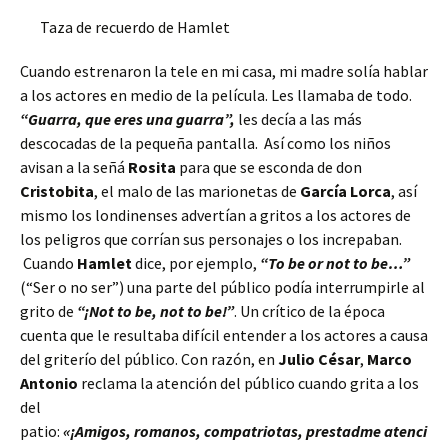
Taza de recuerdo de Hamlet
Cuando estrenaron la tele en mi casa, mi madre solía hablar
a los actores en medio de la película. Les llamaba de todo.
“Guarra, que eres una guarra”,
les decía a las más
descocadas de la pequeña pantalla. Así como los niños
avisan a la señá
Rosita
para que se esconda de don
Cristobita
, el malo de las marionetas de
García Lorca
, así
mismo los londinenses advertían a gritos a los actores de
los peligros que corrían sus personajes o los increpaban.
Cuando
Hamlet
dice, por ejemplo,
“To be or not to be…”
(“Ser o no ser”) una parte del público podía interrumpirle al
grito de
“¡Not to be, not to be!”
. Un crítico de la época
cuenta que le resultaba difícil entender a los actores a causa
del griterío del público. Con razón, en
Julio César
,
Marco
Antonio
reclama la atención del público cuando grita a los
del
patio:
«¡Amigos, romanos, compatriotas, prestadme atenci