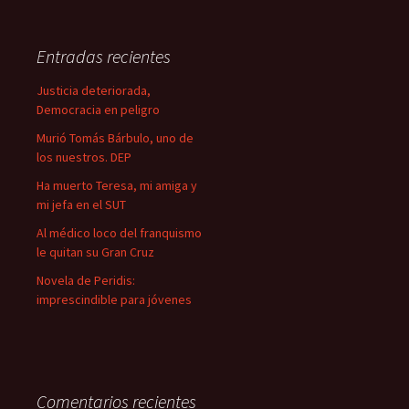
s
c
a
Entradas recientes
r
:
Justicia deteriorada,
Democracia en peligro
Murió Tomás Bárbulo, uno de
los nuestros. DEP
Ha muerto Teresa, mi amiga y
mi jefa en el SUT
Al médico loco del franquismo
le quitan su Gran Cruz
Novela de Peridis:
imprescindible para jóvenes
Comentarios recientes