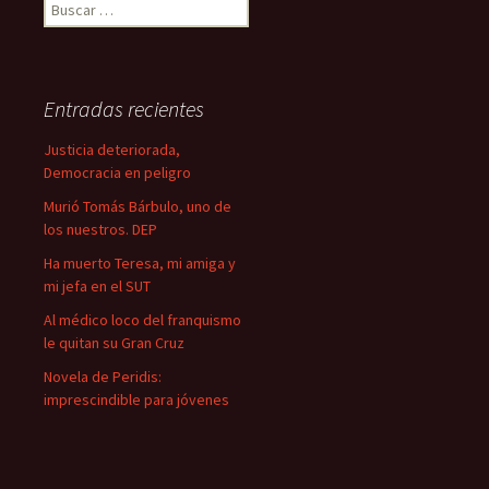
B
u
s
c
a
Entradas recientes
r
:
Justicia deteriorada,
Democracia en peligro
Murió Tomás Bárbulo, uno de
los nuestros. DEP
Ha muerto Teresa, mi amiga y
mi jefa en el SUT
Al médico loco del franquismo
le quitan su Gran Cruz
Novela de Peridis:
imprescindible para jóvenes