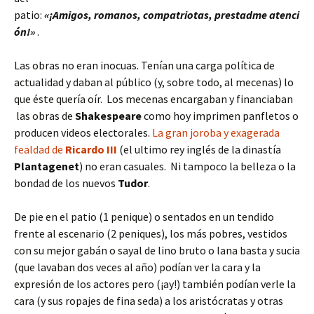
patio:
«¡Amigos, romanos, compatriotas, prestadme atenci
ón!»
.
Las obras no eran inocuas. Tenían una carga política de
actualidad y daban al público (y, sobre todo, al mecenas) lo
que éste quería oír. Los mecenas encargaban y financiaban
las obras de
Shakespeare
como hoy imprimen panfletos o
producen videos electorales.
La gran joroba y exagerada
fealdad de
Ricardo III
(el ultimo rey inglés de la dinastía
Plantagenet
) no eran casuales. Ni tampoco la belleza o la
bondad de los nuevos
Tudor
.
De pie en el patio (1 penique) o sentados en un tendido
frente al escenario (2 peniques), los más pobres, vestidos
con su mejor gabán o sayal de lino bruto o lana basta y sucia
(que lavaban dos veces al año) podían ver la cara y la
expresión de los actores pero (¡ay!) también podían verle la
cara (y sus ropajes de fina seda) a los aristócratas y otras