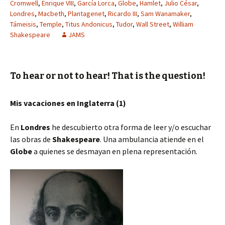
Cromwell
,
Enrique VIII
,
García Lorca
,
Globe
,
Hamlet
,
Julio César
,
Londres
,
Macbeth
,
Plantagenet
,
Ricardo III
,
Sam Wanamaker
,
Támeisis
,
Temple
,
Titus Andonicus
,
Tudor
,
Wall Street
,
William
Shakespeare
JAMS
To hear or not to hear! That is the question!
Mis vacaciones en Inglaterra (1)
En
Londres
he descubierto otra forma de leer y/o escuchar
las obras de
Shakespeare
. Una ambulancia atiende en el
Globe
a quienes se desmayan en plena representación.