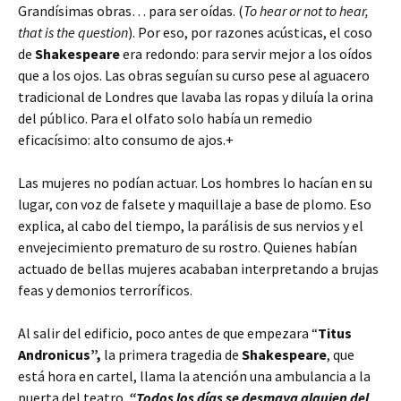
Grandísimas obras… para ser oídas. (
To hear or not to hear,
that is the question
). Por eso, por razones acústicas, el coso
de
Shakespeare
era redondo: para servir mejor a los oídos
que a los ojos. Las obras seguían su curso pese al aguacero
tradicional de Londres que lavaba las ropas y diluía la orina
del público. Para el olfato solo había un remedio
eficacísimo: alto consumo de ajos.+
Las mujeres no podían actuar. Los hombres lo hacían en su
lugar, con voz de falsete y maquillaje a base de plomo. Eso
explica, al cabo del tiempo, la parálisis de sus nervios y el
envejecimiento prematuro de su rostro. Quienes habían
actuado de bellas mujeres acababan interpretando a brujas
feas y demonios terroríficos.
Al salir del edificio, poco antes de que empezara “
Titus
Andronicus”,
la primera tragedia de
Shakespeare
, que
está hora en cartel, llama la atención una ambulancia a la
puerta del teatro.
“Todos los días se desmaya alguien del