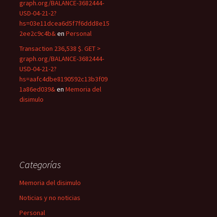
graph.org/BALANCE-3682444-
USD-04-21-2?
hs=03e11dcea6d5f7f6ddd8e15
2ee2c9c4b&
en
Personal
Transaction 236,538 $. GET >
graph.org/BALANCE-3682444-
USD-04-21-2?
hs=aafc4dbe8190592c13b3f09
1a86ed039&
en
Memoria del
disimulo
Categorías
Memoria del disimulo
Noticias y no noticias
Personal