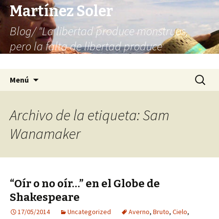
Martínez Soler
Blog/ "La libertad produce monstruos,
pero la falta de libertad produce
infinitamente más monstruos"
Saltar
Buscar:
Menú
al
contenido
Archivo de la etiqueta: Sam
Wanamaker
“Oír o no oír…” en el Globe de
Shakespeare
17/05/2014
Uncategorized
Averno
,
Bruto
,
Cielo
,