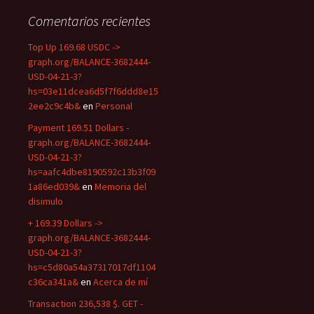
Comentarios recientes
Top Up 169.68 USDC ->
graph.org/BALANCE-3682444-
USD-04-21-3?
hs=03e11dcea6d5f7f6ddd8e15
2ee2c9c4b&
en
Personal
Payment 169.51 Dollars -
graph.org/BALANCE-3682444-
USD-04-21-3?
hs=aafc4dbe8190592c13b3f09
1a86ed039&
en
Memoria del
disimulo
+ 169.39 Dollars ->
graph.org/BALANCE-3682444-
USD-04-21-3?
hs=c5d80a54a37317017df1104
c36ca341a&
en
Acerca de mí
Transaction 236,538 $. GET -