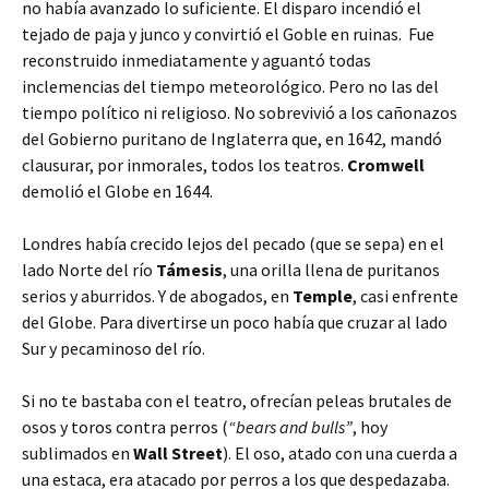
no había avanzado lo suficiente. El disparo incendió el
tejado de paja y junco y convirtió el Goble en ruinas. Fue
reconstruido inmediatamente y aguantó todas
inclemencias del tiempo meteorológico. Pero no las del
tiempo político ni religioso. No sobrevivió a los cañonazos
del Gobierno puritano de Inglaterra que, en 1642, mandó
clausurar, por inmorales, todos los teatros.
Cromwell
demolió el Globe en 1644.
Londres había crecido lejos del pecado (que se sepa) en el
lado Norte del río
Támesis
, una orilla llena de puritanos
serios y aburridos. Y de abogados, en
Temple
, casi enfrente
del Globe. Para divertirse un poco había que cruzar al lado
Sur y pecaminoso del río.
Si no te bastaba con el teatro, ofrecían peleas brutales de
osos y toros contra perros (
“bears and bulls”
, hoy
sublimados en
Wall Street
). El oso, atado con una cuerda a
una estaca, era atacado por perros a los que despedazaba.